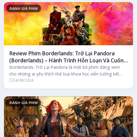
ĐÁNH GIÁ PHIM
Review Phim Borderlands: Trở Lại Pandora
(Borderlands) – Hành Trình Hỗn Loạn Và Cuốn
Hút Đầy Màu Sắc
Borderlands: Trở Lại Pandora là một bộ phim đáng xem
cho những ai yêu thích thể loại khoa học viễn tưởng kết
24/08/2024
hợp với hành động và...
ĐÁNH GIÁ PHIM