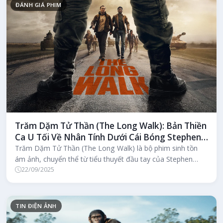
ĐÁNH GIÁ PHIM
Trăm Dặm Tử Thần (The Long Walk): Bản Thiền
Ca U Tối Về Nhân Tính Dưới Cái Bóng Stephen
King
Trăm Dặm Tử Thần (The Long Walk) là bộ phim sinh tồn
ám ảnh, chuyển thể từ tiểu thuyết đầu tay của Stephen
22/09/2025
King, khai thác tâm lý...
TIN ĐIỆN ẢNH