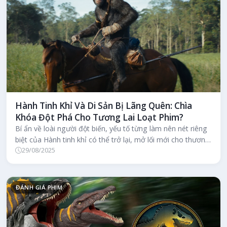
Hành Tinh Khỉ Và Di Sản Bị Lãng Quên: Chìa
Khóa Đột Phá Cho Tương Lai Loạt Phim?
Bí ẩn về loài người đột biến, yếu tố từng làm nên nét riêng
biệt của Hành tinh khỉ có thể trở lại, mở lối mới cho thương
29/08/2025
hiệu và...
ĐÁNH GIÁ PHIM