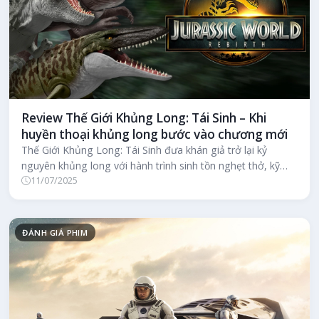
Review Thế Giới Khủng Long: Tái Sinh – Khi
huyền thoại khủng long bước vào chương mới
Thế Giới Khủng Long: Tái Sinh đưa khán giả trở lại kỷ
nguyên khủng long với hành trình sinh tồn nghẹt thở, kỹ
11/07/2025
xảo mãn nhãn và sự g...
ĐÁNH GIÁ PHIM