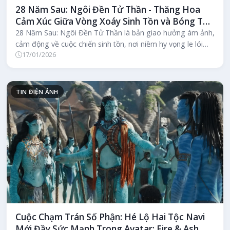
28 Năm Sau: Ngôi Đền Tử Thần - Thăng Hoa
Cảm Xúc Giữa Vòng Xoáy Sinh Tồn và Bóng Tối
Zombie
28 Năm Sau: Ngôi Đền Tử Thần là bản giao hưởng ám ảnh,
cảm động về cuộc chiến sinh tồn, nơi niềm hy vọng le lói
17/01/2026
đối đầu bóng tối z...
TIN ĐIỆN ẢNH
Cuộc Chạm Trán Số Phận: Hé Lộ Hai Tộc Navi
Mới Đầy Sức Mạnh Trong Avatar: Fire & Ash