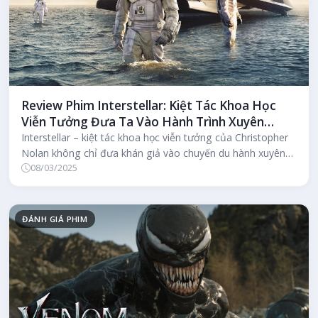
Review Phim Interstellar: Kiệt Tác Khoa Học
Viễn Tưởng Đưa Ta Vào Hành Trình Xuyên
Không Gian Và Cảm Xúc
Interstellar – kiệt tác khoa học viễn tưởng của Christopher
Nolan không chỉ đưa khán giả vào chuyến du hành xuyên
08/03/2025
không gian kỳ vĩ...
ĐÁNH GIÁ PHIM