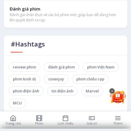
Đánh giá phim
Đánh giá chân thực về các bộ phim mới, giúp bạn dễ dàng hơn
khi quyết định ra rạp.
#Hashtags
review phim
đánh giá phim
phim Việt Nam
phim kinh dị
cinenjoy
phim chiếu rạp
×
phim điện ảnh
tin điện ảnh
Marvel
MCU
Trang chủ
Phim
Lịch chiếu
Giải trí
Thêm