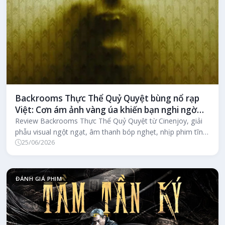
Backrooms Thực Thể Quỷ Quyệt bùng nổ rạp
Việt: Cơn ám ảnh vàng úa khiến bạn nghi ngờ
chính trí nhớ của mình
Review Backrooms Thực Thể Quỷ Quyệt từ Cinenjoy, giải
phẫu visual ngột ngạt, âm thanh bóp nghẹt, nhịp phim tĩnh
25/06/2026
lặng như dao mổ, d...
ĐÁNH GIÁ PHIM