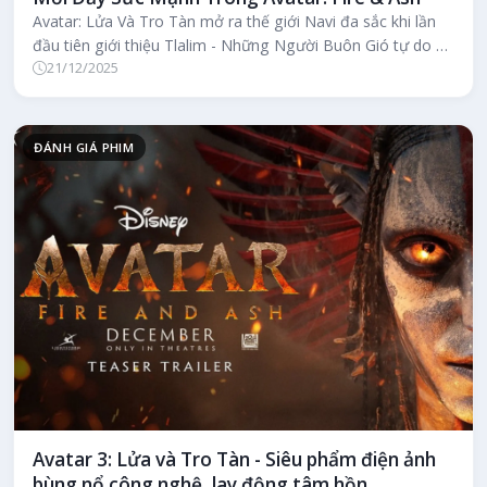
Avatar: Lửa Và Tro Tàn mở ra thế giới Navi đa sắc khi lần
đầu tiên giới thiệu Tlalim - Những Người Buôn Gió tự do và
21/12/2025
Mangkwan - Dâ...
ĐÁNH GIÁ PHIM
Avatar 3: Lửa và Tro Tàn - Siêu phẩm điện ảnh
bùng nổ công nghệ, lay động tâm hồn