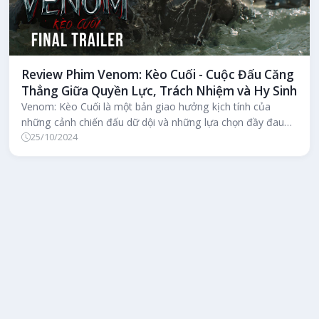
Review Phim Venom: Kèo Cuối - Cuộc Đấu Căng
Thẳng Giữa Quyền Lực, Trách Nhiệm và Hy Sinh
Venom: Kèo Cuối là một bản giao hưởng kịch tính của
những cảnh chiến đấu dữ dội và những lựa chọn đầy đau
25/10/2024
đớn. Đây là một kết thúc...