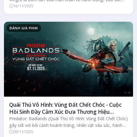
16/11/2025
sảo trong thông điệp về AI...
ĐÁNH GIÁ PHIM
Quái Thú Vô Hình: Vùng Đất Chết Chóc - Cuộc
Hồi Sinh Đầy Cảm Xúc Đưa Thương Hiệu
Predator Lên Tầm Cao Mới
Predator: Badlands (Quái Thú Vô Hình: Vùng Đất Chết Chóc)
gây sốt với bối cảnh hoành tráng, nhân vật sâu sắc, hành
09/11/2025
động mãn nhãn c...