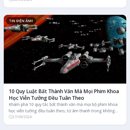
TIN ĐIỆN ẢNH
10 Quy Luật Bất Thành Văn Mà Mọi Phim Khoa
Học Viễn Tưởng Đều Tuân Theo
Khám phá 10 quy tắc bất thành văn mà mọi bộ phim khoa
học viễn tưởng đều tuân theo, từ âm thanh trong không
27/09/2024
gian đến những cuộc du...