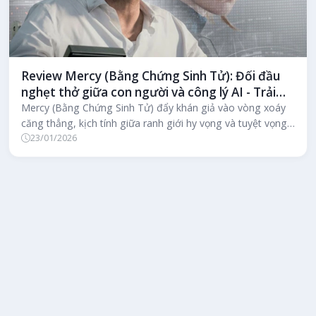
Review Mercy (Bằng Chứng Sinh Tử): Đối đầu
nghẹt thở giữa con người và công lý AI - Trải
nghiệm điện ảnh không thể bỏ lỡ
Mercy (Bằng Chứng Sinh Tử) đẩy khán giả vào vòng xoáy
căng thẳng, kịch tính giữa ranh giới hy vọng và tuyệt vọng
23/01/2026
khi con người đối...