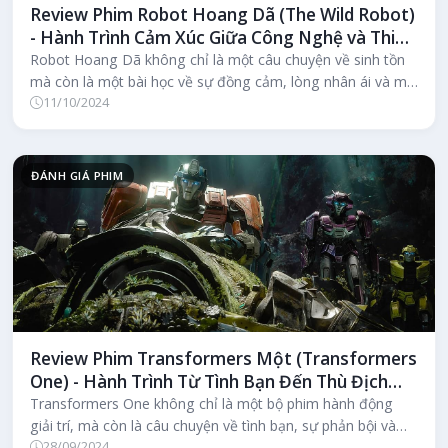
Review Phim Robot Hoang Dã (The Wild Robot)
- Hành Trình Cảm Xúc Giữa Công Nghệ và Thiên
Nhiên
Robot Hoang Dã không chỉ là một câu chuyện về sinh tồn
mà còn là một bài học về sự đồng cảm, lòng nhân ái và mối
11/10/2024
quan hệ giữa con...
ĐÁNH GIÁ PHIM
Review Phim Transformers Một (Transformers
One) - Hành Trình Từ Tình Bạn Đến Thù Địch
Trên Cybertron
Transformers One không chỉ là một bộ phim hành động
giải trí, mà còn là câu chuyện về tình bạn, sự phản bội và
28/09/2024
cuộc đấu tranh vì l...