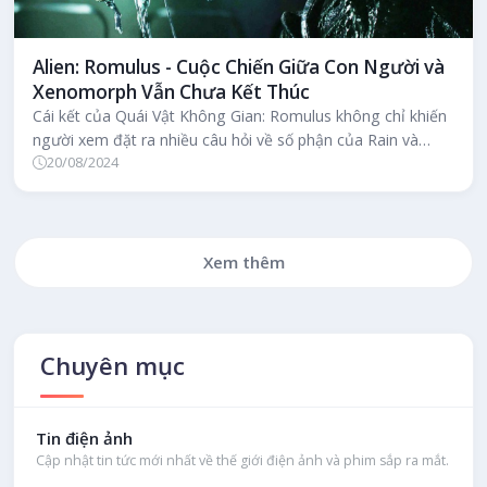
Alien: Romulus - Cuộc Chiến Giữa Con Người và
Xenomorph Vẫn Chưa Kết Thúc
Cái kết của Quái Vật Không Gian: Romulus không chỉ khiến
người xem đặt ra nhiều câu hỏi về số phận của Rain và
20/08/2024
Andy, mà còn mở ra...
Xem thêm
Chuyên mục
Tin điện ảnh
Cập nhật tin tức mới nhất về thế giới điện ảnh và phim sắp ra mắt.