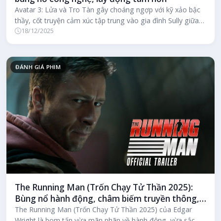
Avatar 3: Lửa và Tro Tàn gây choáng ngợp với kỹ xảo bậc
thầy, cốt truyện cảm xúc tập trung vào gia đình Sully giữa
18/12/2025
ngọn lửa chiến...
ĐÁNH GIÁ PHIM
The Running Man (Trốn Chạy Tử Thần 2025):
Bùng nổ hành động, châm biếm truyền thông,
trải nghiệm không thể bỏ lỡ
The Running Man (Trốn Chạy Tử Thần 2025) của Edgar
Wright là bom tấn vừa mãn nhãn về hành động, vừa sắc