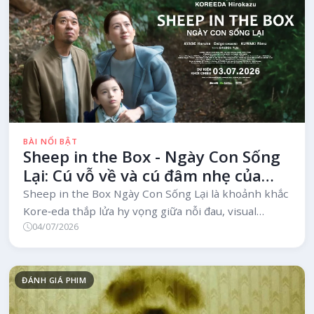
BÀI NỔI BẬT
Sheep in the Box - Ngày Con Sống
Lại: Cú vỗ về và cú đâm nhẹ của
Kore‑eda khiến trái tim bạn khó
Sheep in the Box Ngày Con Sống Lại là khoảnh khắc
ngồi yên
Kore‑eda thắp lửa hy vọng giữa nỗi đau, visual
04/07/2026
35mm mê hoặc, âm nhạc dìu dặt, nhịp nửa sau gây
tranh luận nhưng vẫn thấm rất lâu.
ĐÁNH GIÁ PHIM