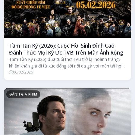
Tầm Tần Ký (2026): Cuộc Hồi Sinh Đỉnh Cao
Đánh Thức Mọi Ký Ức TVB Trên Màn Ảnh Rộng
Tầm Tần Ký (2026) đưa tuổi thơ TVB trở lại hoành tráng,
khiến khán giả đi từ xúc động tới nổi da gà với màn tái hợp
06/02/2026
lịch sử của Cổ...
ĐÁNH GIÁ PHIM