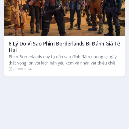
8 Lý Do Vì Sao Phim Borderlands Bị Đánh Giá Tệ
Hại
Phim Borderlands quy tụ dàn sao đình đám nhưng lại gây
thất vọng lớn với kịch bản yếu kém và nhân vật thiếu chiều
23/08/2024
sâu, liệu bộ phi...