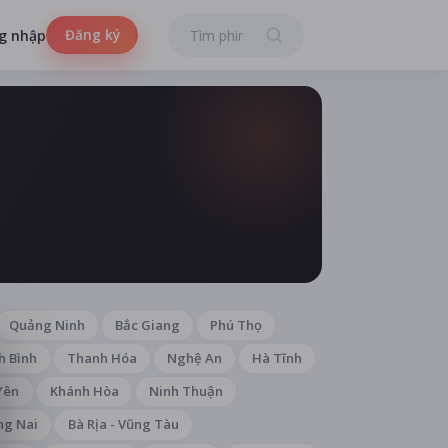
Đăng ký
g nhập
Quảng Ninh
Bắc Giang
Phú Thọ
h Bình
Thanh Hóa
Nghệ An
Hà Tĩnh
Yên
Khánh Hòa
Ninh Thuận
ng Nai
Bà Rịa - Vũng Tàu