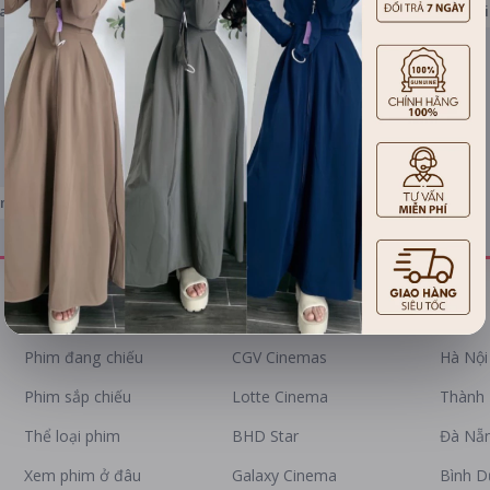
iang
Bến Tre
Trà Vinh
Vĩnh Long
Đồng Tháp
An G
emas
PHIM
DANH SÁCH RẠP
Phim đang chiếu
CGV Cinemas
Hà Nội
Phim sắp chiếu
Lotte Cinema
Thành 
Thể loại phim
BHD Star
Đà Nẵ
Xem phim ở đâu
Galaxy Cinema
Bình 