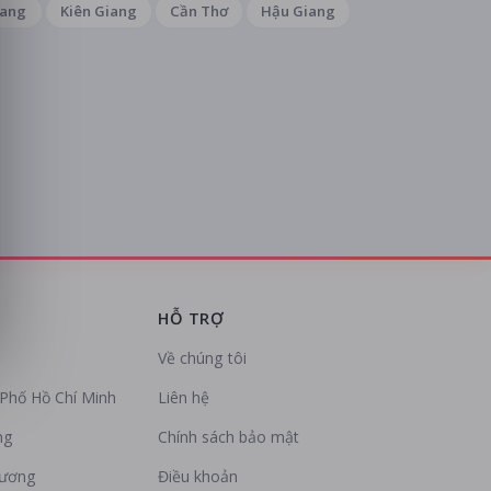
iang
Kiên Giang
Cần Thơ
Hậu Giang
HỖ TRỢ
Về chúng tôi
Phố Hồ Chí Minh
Liên hệ
ng
Chính sách bảo mật
Dương
Điều khoản