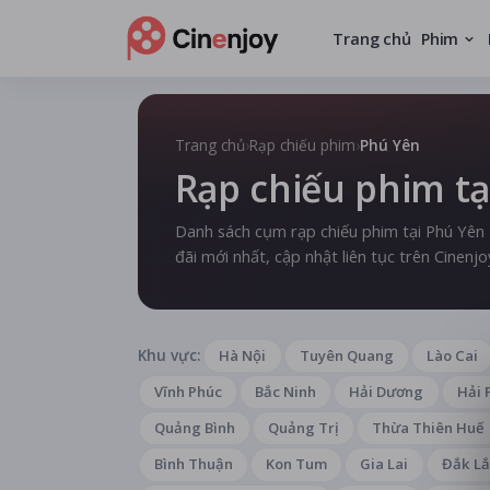
Trang chủ
Phim
Trang chủ
›
Rạp chiếu phim
›
Phú Yên
Rạp chiếu phim tạ
Danh sách cụm rạp chiếu phim tại Phú Yên — 
đãi mới nhất, cập nhật liên tục trên Cinenjo
Khu vực:
Hà Nội
Tuyên Quang
Lào Cai
Vĩnh Phúc
Bắc Ninh
Hải Dương
Hải 
Quảng Bình
Quảng Trị
Thừa Thiên Huế
Bình Thuận
Kon Tum
Gia Lai
Đắk L