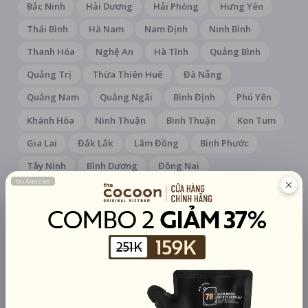
Bắc Ninh
Hải Dương
Hải Phòng
Hưng Yên
Thái Bình
Hà Nam
Nam Định
Ninh Bình
Thanh Hóa
Nghệ An
Hà Tĩnh
Quảng Bình
Quảng Trị
Thừa Thiên Huế
Đà Nẵng
Quảng Nam
Quảng Ngãi
Bình Định
Phú Yên
Khánh Hòa
Ninh Thuận
Bình Thuận
Kon Tum
Gia Lai
Đắk Lắk
Lâm Đồng
Bình Phước
Tây Ninh
Bình Dương
Đồng Nai
Bà Rịa - Vũng Tàu
Thành phố Hồ Chí Minh
Long An
Tiền Giang
Bến Tre
Trà Vinh
Vĩnh Long
Đồng Tháp
An Giang
Kiên Giang
Cần Thơ
Hậu Giang
Sóc Trăng
Cà Mau
HỆ THỐNG RẠP