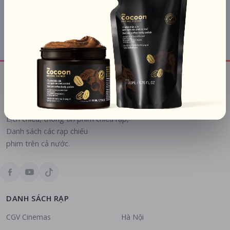
Tất cả hệ thống
Lịch chiếu các chuỗi rạp tại Thái Bình:
Lotte Cinema
Lịch chiếu, thông tin phim chiếu rạp,
Danh sách các rạp chiếu
phim trên cả nước.
DANH SÁCH RẠP
CGV Cinemas
Hà Nội