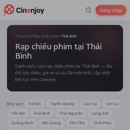
Đăng nhập
Trang chủ
›
Rạp chiếu phim
›
Thái Bình
Rạp chiếu phim tại Thái
Bình
Danh sách cụm rạp chiếu phim tại Thái Bình — địa
chỉ, lịch chiếu, giá vé và ưu đãi mới nhất, cập nhật
liên tục trên Cinenjoy.
Khu vực:
Hà Nội
Tuyên Quang
Lào Cai
Sơn La
Yên Bái
Hoà Bình
Thái Nguyên
Lạng Sơn
Quảng Ninh
Bắc Giang
Phú Thọ
Vĩnh Phúc