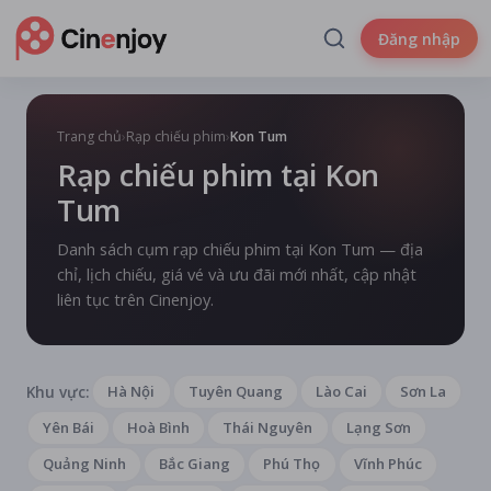
Đăng nhập
Trang chủ
›
Rạp chiếu phim
›
Kon Tum
Rạp chiếu phim tại Kon
Tum
Danh sách cụm rạp chiếu phim tại Kon Tum — địa
chỉ, lịch chiếu, giá vé và ưu đãi mới nhất, cập nhật
liên tục trên Cinenjoy.
Khu vực:
Hà Nội
Tuyên Quang
Lào Cai
Sơn La
Yên Bái
Hoà Bình
Thái Nguyên
Lạng Sơn
Quảng Ninh
Bắc Giang
Phú Thọ
Vĩnh Phúc