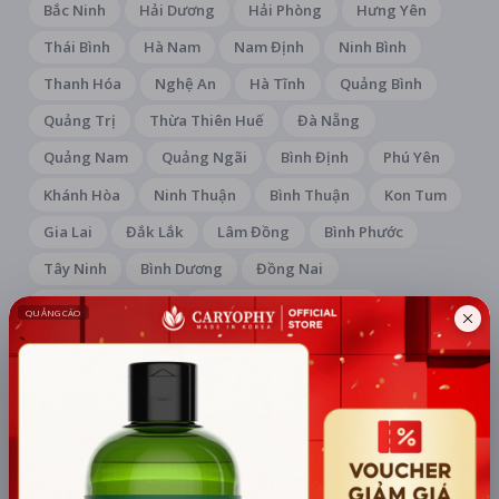
Bắc Ninh
Hải Dương
Hải Phòng
Hưng Yên
Thái Bình
Hà Nam
Nam Định
Ninh Bình
Thanh Hóa
Nghệ An
Hà Tĩnh
Quảng Bình
Quảng Trị
Thừa Thiên Huế
Đà Nẵng
Quảng Nam
Quảng Ngãi
Bình Định
Phú Yên
Khánh Hòa
Ninh Thuận
Bình Thuận
Kon Tum
Gia Lai
Đắk Lắk
Lâm Đồng
Bình Phước
Tây Ninh
Bình Dương
Đồng Nai
Bà Rịa - Vũng Tàu
Thành phố Hồ Chí Minh
Long An
Tiền Giang
Bến Tre
Trà Vinh
Vĩnh Long
Đồng Tháp
An Giang
Kiên Giang
Cần Thơ
Hậu Giang
Sóc Trăng
Cà Mau
HỆ THỐNG RẠP