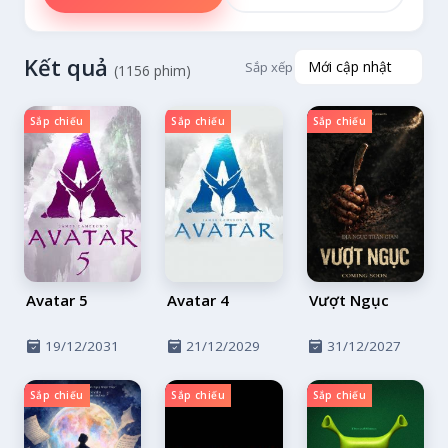
Chiến tranh
TV Movie
Kết quả
Sắp xếp
(1156 phim)
War & Politics
Tiểu sử
Sắp chiếu
Sắp chiếu
Sắp chiếu
Nước ngoài
ction
omedy
omance
hriller
rama
ystery
Avatar 5
Avatar 4
Vượt Ngục
orror
19/12/2031
21/12/2029
31/12/2027
antasy
dventure
Sắp chiếu
Sắp chiếu
Sắp chiếu
Musical
Suspense