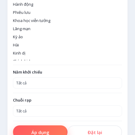
Hành động
Phiêu lưu
Khoa học viễn tưởng
Lãng mạn
Kỳ ảo
Hài
Kinh dị
Chính kịch
Giật gân
Năm khởi chiếu
Gia đình
Lịch sử
Hoạt hình
Chuỗi rạp
Tội phạm
Bí ẩn
Âm nhạc
Phim tài liệu
Áp dụng
Đặt lại
Phim thể thao