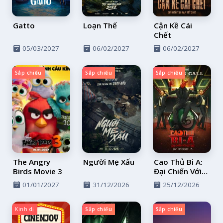
Gatto
Loạn Thế
Cận Kề Cái
Chết
05/03/2027
06/02/2027
06/02/2027
Sắp chiếu
Sắp chiếu
Sắp chiếu
The Angry
Người Mẹ Xấu
Cao Thủ Bi A:
Birds Movie 3
Đại Chiến Với
Quỷ Dữ
01/01/2027
31/12/2026
25/12/2026
Kinh dị
Sắp chiếu
Sắp chiếu