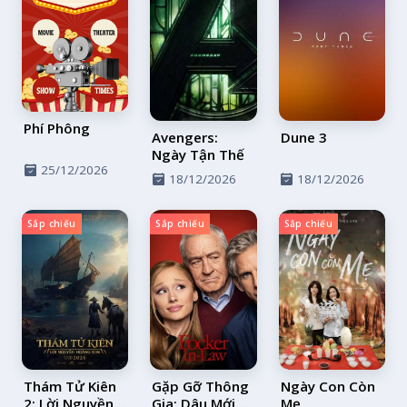
Phí Phông
Avengers:
Dune 3
Ngày Tận Thế
25/12/2026
18/12/2026
18/12/2026
Sắp chiếu
Sắp chiếu
Sắp chiếu
Thám Tử Kiên
Gặp Gỡ Thông
Ngày Con Còn
2: Lời Nguyền
Gia: Dâu Mới
Mẹ