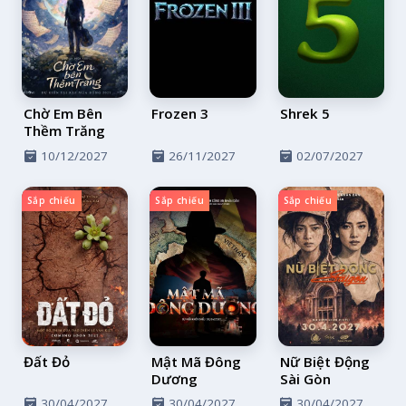
Reality
Chờ Em Bên
Frozen 3
Shrek 5
Thềm Trăng
10/12/2027
26/11/2027
02/07/2027
Sắp chiếu
Sắp chiếu
Sắp chiếu
Đất Đỏ
Mật Mã Đông
Nữ Biệt Động
Dương
Sài Gòn
30/04/2027
30/04/2027
30/04/2027