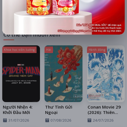
Hiện chưa có suất chiếu cho ngày này.
Có thể bạn muốn xem
Khoa học viễn tưởng
Hài
Hành động
Người Nhện 4:
Thư Tình Gửi
Conan Movie 29
Khởi Đầu Mới
Ngoại
(2026): Thiên
Thần Sa Ngã
31/07/2026
07/08/2026
24/07/2026
Trên Xa Lộ