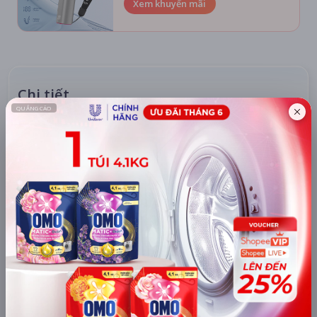
Xem khuyến mãi
Chi tiết
LỊCH CHIẾU
BÌNH LUẬN
ĐÁNH GIÁ
TIN TỨC
KHU VỰC
HỆ THỐNG RẠP
Hà Nội
Tất cả hệ thống
CHỌN NGÀY XEM
HÔM NAY
MAI
09/08
10/08
07/08
08/08
Chủ nhật
Thứ hai
Thứ sáu
Thứ bảy