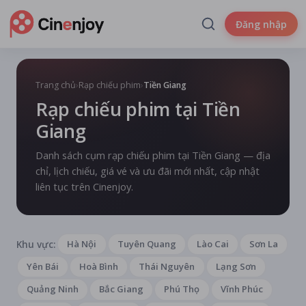
Đăng nhập
Trang chủ
›
Rạp chiếu phim
›
Tiền Giang
Rạp chiếu phim tại Tiền
Giang
Danh sách cụm rạp chiếu phim tại Tiền Giang — địa
chỉ, lịch chiếu, giá vé và ưu đãi mới nhất, cập nhật
liên tục trên Cinenjoy.
Khu vực:
Hà Nội
Tuyên Quang
Lào Cai
Sơn La
Yên Bái
Hoà Bình
Thái Nguyên
Lạng Sơn
Quảng Ninh
Bắc Giang
Phú Thọ
Vĩnh Phúc