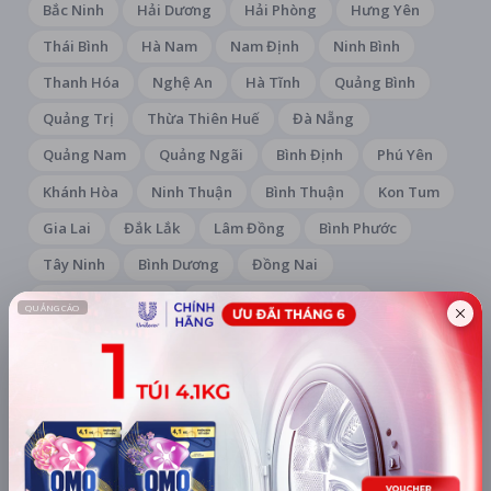
Bắc Ninh
Hải Dương
Hải Phòng
Hưng Yên
Thái Bình
Hà Nam
Nam Định
Ninh Bình
Thanh Hóa
Nghệ An
Hà Tĩnh
Quảng Bình
Quảng Trị
Thừa Thiên Huế
Đà Nẵng
Quảng Nam
Quảng Ngãi
Bình Định
Phú Yên
Khánh Hòa
Ninh Thuận
Bình Thuận
Kon Tum
Gia Lai
Đắk Lắk
Lâm Đồng
Bình Phước
Tây Ninh
Bình Dương
Đồng Nai
Bà Rịa - Vũng Tàu
Thành phố Hồ Chí Minh
Long An
Tiền Giang
Bến Tre
Trà Vinh
Vĩnh Long
Đồng Tháp
An Giang
Kiên Giang
Cần Thơ
Hậu Giang
Sóc Trăng
Cà Mau
HỆ THỐNG RẠP