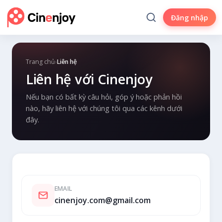
Đăng nhập
Trang chủ
›
Liên hệ
Liên hệ với Cinenjoy
Nếu bạn có bất kỳ câu hỏi, góp ý hoặc phản hồi
nào, hãy liên hệ với chúng tôi qua các kênh dưới
đây.
EMAIL
cinenjoy.com@gmail.com