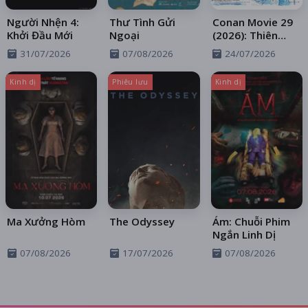
Người Nhện 4:
Thư Tình Gửi
Conan Movie 29
Khởi Đầu Mới
Ngoại
(2026): Thiên
Thần Sa Ngã
31/07/2026
07/08/2026
24/07/2026
Trên Xa Lộ
Kinh dị
Phiêu lưu
Kinh dị
Ma Xưởng Hòm
The Odyssey
Ám: Chuỗi Phim
Ngắn Linh Dị
07/08/2026
17/07/2026
07/08/2026