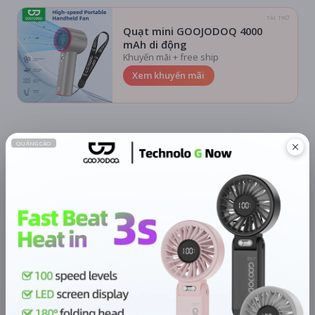
TÀI TRỢ
Quạt mini GOOJODOQ 4000
mAh di động
Khuyến mãi + free ship
Xem khuyến mãi
Chi tiết
LỊCH CHIẾU
BÌNH LUẬN
ĐÁNH GIÁ
TIN TỨC
KHU VỰC
HỆ THỐNG RẠP
Hà Nội
Tất cả hệ thống