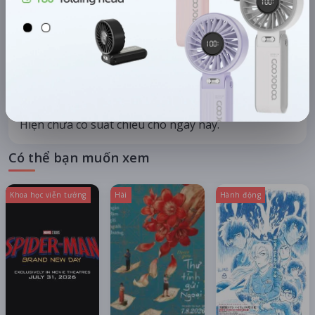
CHỌN NGÀY XEM
HÔM NAY
MAI
11/08
12/08
09/08
10/08
Thứ ba
Thứ tư
Chủ nhật
Thứ hai
Hiện chưa có suất chiếu cho ngày này.
Có thể bạn muốn xem
Khoa học viễn tưởng
Hài
Hành động