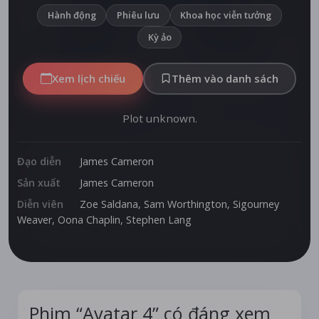
Hành động
Phiêu lưu
Khoa học viễn tưởng
Kỳ ảo
Xem lịch chiếu
Thêm vào danh sách
Plot unknown.
Đạo diễn
James Cameron
Sản xuất
James Cameron
Diễn viên
Zoe Saldana
,
Sam Worthington
,
Sigourney
Weaver
,
Oona Chaplin
,
Stephen Lang
Phim “Avatar 4” có đáng xem