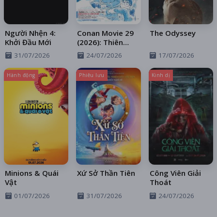
Người Nhện 4:
Conan Movie 29
The Odyssey
Khởi Đầu Mới
(2026): Thiên
Thần Sa Ngã
31/07/2026
24/07/2026
17/07/2026
Trên Xa Lộ
Hành động
Phiêu lưu
Kinh dị
Minions & Quái
Xứ Sở Thần Tiên
Công Viên Giải
Vật
Thoát
01/07/2026
31/07/2026
24/07/2026