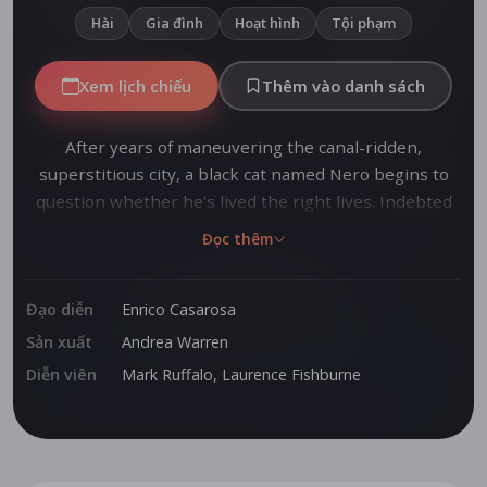
Hài
Gia đình
Hoạt hình
Tội phạm
Xem lịch chiếu
Thêm vào danh sách
After years of maneuvering the canal-ridden,
superstitious city, a black cat named Nero begins to
question whether he’s lived the right lives. Indebted
to a local feline mob boss, Nero finds himself in a
Đọc thêm
quandary and is forced to forge a truly unexpected
friendship that may finally lead him to his purpose—
unless Venice gets the better of him first.
Đạo diễn
Enrico Casarosa
Sản xuất
Andrea Warren
Diễn viên
Mark Ruffalo
,
Laurence Fishburne