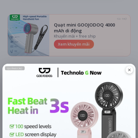
TÀI TRỢ
Quạt mini GOOJODOQ 4000
mAh di động
Khuyến mãi + free ship
Xem khuyến mãi
Chi tiết
LỊCH CHIẾU
BÌNH LUẬN
ĐÁNH GIÁ
TIN TỨC
KHU VỰC
HỆ THỐNG RẠP