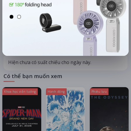
Hà Nội
Tất cả hệ thống
CHỌN NGÀY XEM
HÔM NAY
MAI
08/08
09/08
06/08
07/08
Thứ bảy
Chủ nhật
Thứ năm
Thứ sáu
Hiện chưa có suất chiếu cho ngày này.
Có thể bạn muốn xem
Khoa học viễn tưởng
Hành động
Phiêu lưu