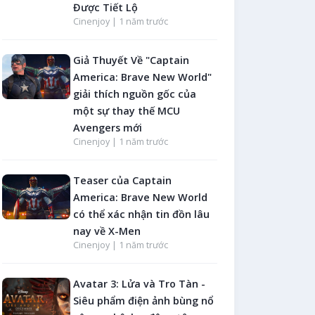
Được Tiết Lộ
Cinenjoy |
1 năm trước
Giả Thuyết Về "Captain
America: Brave New World"
giải thích nguồn gốc của
một sự thay thế MCU
Avengers mới
Cinenjoy |
1 năm trước
Teaser của Captain
America: Brave New World
có thể xác nhận tin đồn lâu
nay về X-Men
Cinenjoy |
1 năm trước
Avatar 3: Lửa và Tro Tàn -
Siêu phẩm điện ảnh bùng nổ