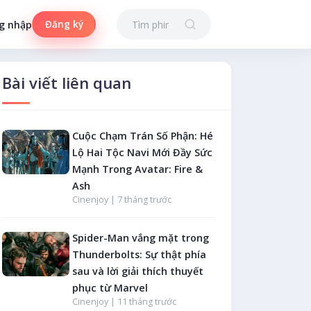
Đăng ký
g nhập
Bài viết liên quan
Cuộc Chạm Trán Số Phận: Hé
Lộ Hai Tộc Navi Mới Đầy Sức
Mạnh Trong Avatar: Fire &
Ash
Cinenjoy |
7 tháng trước
Spider-Man vắng mặt trong
Thunderbolts: Sự thật phía
sau và lời giải thích thuyết
phục từ Marvel
Cinenjoy |
11 tháng trước