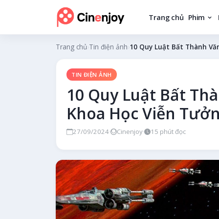
Trang chủ
Phim
Trang chủ
›
Tin điện ảnh
›
10 Quy Luật Bất Thành Vă
TIN ĐIỆN ẢNH
10 Quy Luật Bất Th
Khoa Học Viễn Tưở
27/09/2024
·
Cinenjoy
·
15 phút đọc