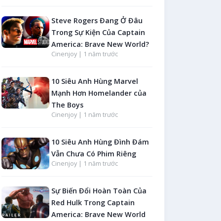
Steve Rogers Đang Ở Đâu
Trong Sự Kiện Của Captain
America: Brave New World?
Cinenjoy |
1 năm trước
10 Siêu Anh Hùng Marvel
Mạnh Hơn Homelander của
The Boys
Cinenjoy |
1 năm trước
10 Siêu Anh Hùng Đình Đám
Vẫn Chưa Có Phim Riêng
Cinenjoy |
1 năm trước
Sự Biến Đổi Hoàn Toàn Của
Red Hulk Trong Captain
America: Brave New World