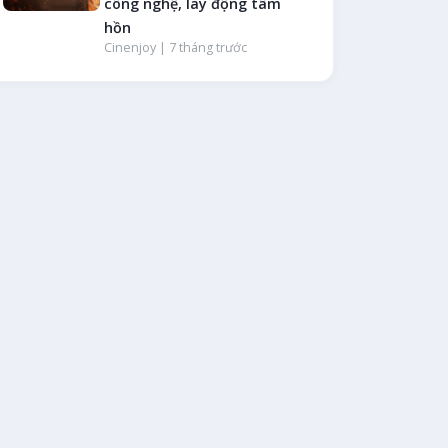
công nghệ, lay động tâm
hồn
Cinenjoy |
7 tháng trước