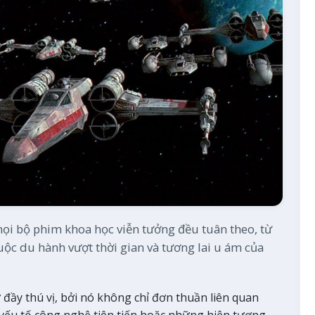
ọi bộ phim khoa học viễn tưởng đều tuân theo, từ
ộc du hành vượt thời gian và tương lai u ám của
ữ đầy thú vị, bởi nó không chỉ đơn thuần liên quan
yếu tố công nghệ tiên tiến hoặc những hiện tượng