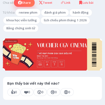
Chia sẻ:
Share
Tweet
Link
Lưu bài
Từ khóa:
review phim
đánh giá phim
hành động
khoa học viễn tưởng
lịch chiếu phim tháng 1 2026
Bằng chứng sinh tử
QUẢNG CÁO
Bạn thấy bài viết này thế nào?
👍
❤️
😮
😢
😡
0
0
0
0
0