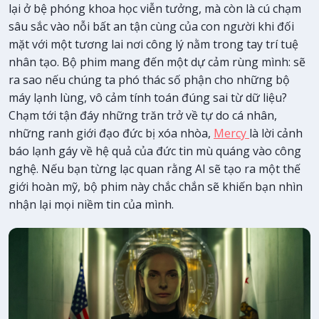
lại ở bệ phóng khoa học viễn tưởng, mà còn là cú chạm
sâu sắc vào nỗi bất an tận cùng của con người khi đối
mặt với một tương lai nơi công lý nằm trong tay trí tuệ
nhân tạo. Bộ phim mang đến một dự cảm rùng mình: sẽ
ra sao nếu chúng ta phó thác số phận cho những bộ
máy lạnh lùng, vô cảm tính toán đúng sai từ dữ liệu?
Chạm tới tận đáy những trăn trở về tự do cá nhân,
những ranh giới đạo đức bị xóa nhòa,
Mercy
là lời cảnh
báo lạnh gáy về hệ quả của đức tin mù quáng vào công
nghệ. Nếu bạn từng lạc quan rằng AI sẽ tạo ra một thế
giới hoàn mỹ, bộ phim này chắc chắn sẽ khiến bạn nhìn
nhận lại mọi niềm tin của mình.