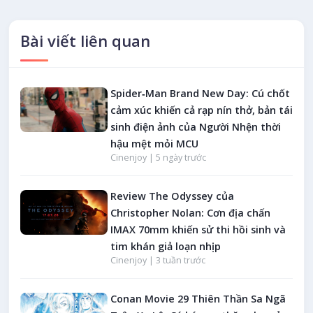
Bài viết liên quan
Spider‑Man Brand New Day: Cú chốt
cảm xúc khiến cả rạp nín thở, bản tái
sinh điện ảnh của Người Nhện thời
hậu mệt mỏi MCU
Cinenjoy |
5 ngày trước
Review The Odyssey của
Christopher Nolan: Cơn địa chấn
IMAX 70mm khiến sử thi hồi sinh và
tim khán giả loạn nhịp
Cinenjoy |
3 tuần trước
Conan Movie 29 Thiên Thần Sa Ngã