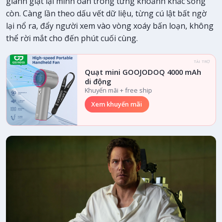
giành giật lại minh oan trong từng khoảnh khắc sống
còn. Càng lần theo dấu vết dữ liệu, từng cú lật bất ngờ
lại nổ ra, đẩy người xem vào vòng xoáy bấn loạn, không
thể rời mắt cho đến phút cuối cùng.
TÀI TRỢ
Quạt mini GOOJODOQ 4000 mAh
di động
Khuyến mãi + free ship
Xem khuyến mãi