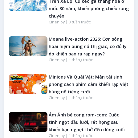
Trên Xa Lộ: Cú kéo ga thăng hoa ở
mốc 30 năm, khiến phòng chiếu rung
chuyển
Cinenjoy |
3 tuần trước
Moana live-action 2026: Cơn sóng
hoài niệm bùng nổ thị giác, có đủ lý
do khiến bạn ra rạp ngay?
Cinenjoy |
1 tháng trước
Minions Và Quái Vật: Màn tái sinh
phong cách phim câm khiến rạp Việt
bùng nổ tiếng cười
Cinenjoy |
1 tháng trước
Ám Ảnh bẻ cong rom-com: Cuộc
tình ngọt đầu lưỡi, rát họng sau
khiến bạn nghẹt thở đến dòng cuối
Cinenjoy |
1 tháng trước