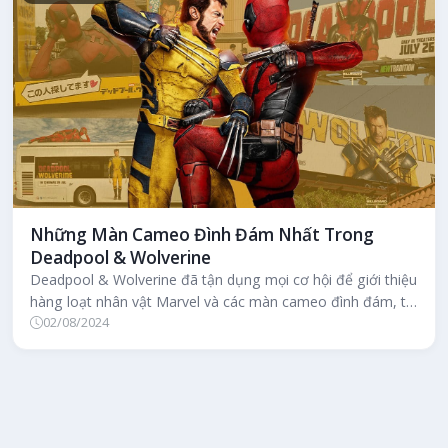
Những Màn Cameo Đình Đám Nhất Trong
Deadpool & Wolverine
Deadpool & Wolverine đã tận dụng mọi cơ hội để giới thiệu
hàng loạt nhân vật Marvel và các màn cameo đình đám, từ
02/08/2024
các phản diện X-...