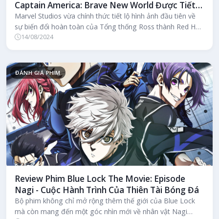
Captain America: Brave New World Được Tiết
Lộ
Marvel Studios vừa chính thức tiết lộ hình ảnh đầu tiên về
sự biến đổi hoàn toàn của Tổng thống Ross thành Red Hulk
14/08/2024
tại sự kiện D2...
ĐÁNH GIÁ PHIM
Review Phim Blue Lock The Movie: Episode
Nagi - Cuộc Hành Trình Của Thiên Tài Bóng Đá
Bộ phim không chỉ mở rộng thêm thế giới của Blue Lock
mà còn mang đến một góc nhìn mới về nhân vật Nagi