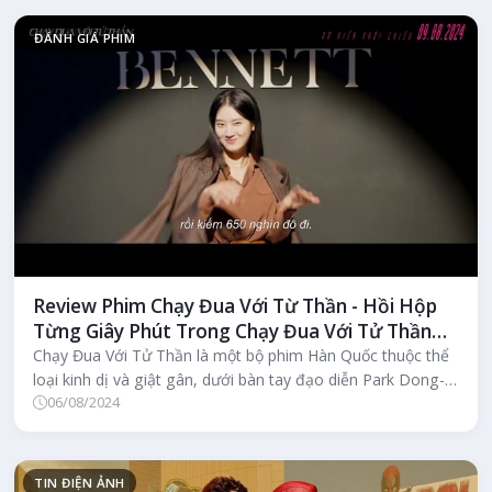
ĐÁNH GIÁ PHIM
Review Phim Chạy Đua Với Từ Thần - Hồi Hộp
Từng Giây Phút Trong Chạy Đua Với Tử Thần
(Drive)
Chạy Đua Với Tử Thần là một bộ phim Hàn Quốc thuộc thể
loại kinh dị và giật gân, dưới bàn tay đạo diễn Park Dong-
06/08/2024
hee.
TIN ĐIỆN ẢNH