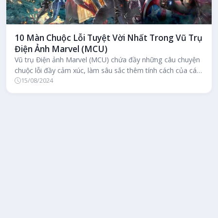
10 Màn Chuộc Lỗi Tuyệt Vời Nhất Trong Vũ Trụ
Điện Ảnh Marvel (MCU)
Vũ trụ Điện ảnh Marvel (MCU) chứa đầy những câu chuyện
chuộc lỗi đầy cảm xúc, làm sâu sắc thêm tính cách của các
15/08/2024
nhân vật thông qu...