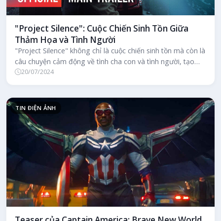
"Project Silence": Cuộc Chiến Sinh Tồn Giữa
Thảm Họa và Tình Người
"Project Silence" không chỉ là cuộc chiến sinh tồn mà còn là
câu chuyện cảm động về tình cha con và tình người, tạo
20/07/2024
dấu ấn riêng g...
TIN ĐIỆN ẢNH
Teaser của Captain America: Brave New World