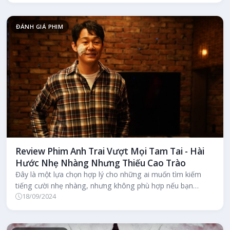
ĐÁNH GIÁ PHIM
Review Phim Anh Trai Vượt Mọi Tam Tai - Hài
Hước Nhẹ Nhàng Nhưng Thiếu Cao Trào
Đây là một lựa chọn hợp lý cho những ai muốn tìm kiếm
tiếng cười nhẹ nhàng, nhưng không phù hợp nếu bạn
18/09/2024
mong đợi một câu chuyện đậ...