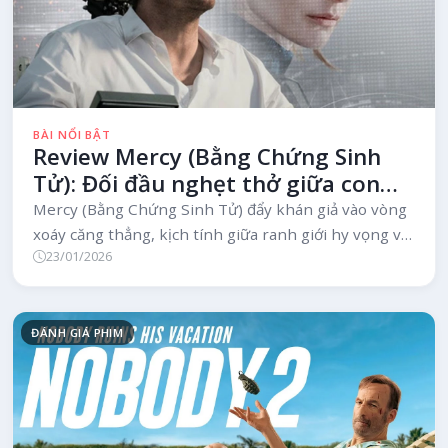
BÀI NỔI BẬT
Review Mercy (Bằng Chứng Sinh
Tử): Đối đầu nghẹt thở giữa con
người và công lý AI - Trải nghiệm
Mercy (Bằng Chứng Sinh Tử) đẩy khán giả vào vòng
điện ảnh không thể bỏ lỡ
xoáy căng thẳng, kịch tính giữa ranh giới hy vọng và
23/01/2026
tuyệt vọng khi con người đối đầu hệ thống pháp luật
AI tàn nhẫn, lột tả mặt tối thời đại số.
ĐÁNH GIÁ PHIM