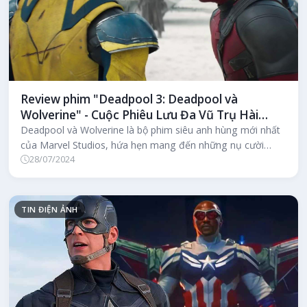
Review phim "Deadpool 3: Deadpool và
Wolverine" - Cuộc Phiêu Lưu Đa Vũ Trụ Hài
Hước và Hấp Dẫn
Deadpool và Wolverine là bộ phim siêu anh hùng mới nhất
của Marvel Studios, hứa hẹn mang đến những nụ cười
28/07/2024
sảng khoái cùng những p...
TIN ĐIỆN ẢNH