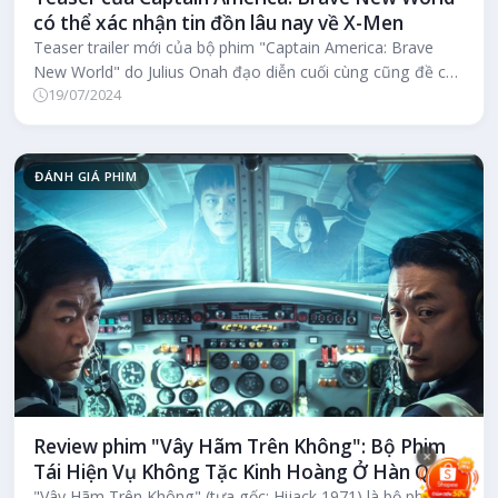
có thể xác nhận tin đồn lâu nay về X-Men
Teaser trailer mới của bộ phim "Captain America: Brave
New World" do Julius Onah đạo diễn cuối cùng cũng đề cập
19/07/2024
đến việc Tiamut vẫ...
ĐÁNH GIÁ PHIM
Review phim "Vây Hãm Trên Không": Bộ Phim
×
Tái Hiện Vụ Không Tặc Kinh Hoàng Ở Hàn Quốc
"Vây Hãm Trên Không" (tựa gốc: Hijack 1971) là bộ phim