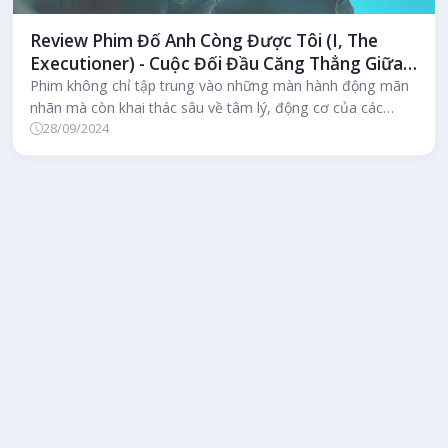
Review Phim Đố Anh Còng Được Tôi (I, The
Executioner) - Cuộc Đối Đầu Căng Thẳng Giữa
Công Lý và Tội Ác
Phim không chỉ tập trung vào những màn hành động mãn
nhãn mà còn khai thác sâu về tâm lý, động cơ của các
28/09/2024
nhân vật chính.