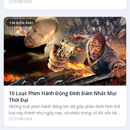
13/08/2024
Seishiro, làm thỏa mãn cả...
TIN ĐIỆN ẢNH
10 Loạt Phim Hành Động Đình Đám Nhất Mọi
Thời Đại
Những loạt phim hành động lớn đã góp phần định hình thể
loại này thành như ngày nay, và nhiều trong số đó vẫn tiếp
11/08/2024
tục mang đến nh...