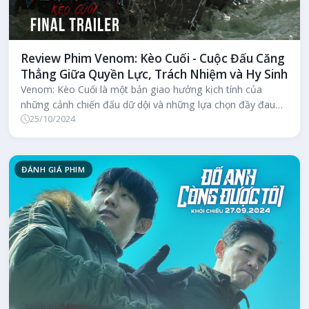
Review Phim Venom: Kèo Cuối - Cuộc Đấu Căng
Thẳng Giữa Quyền Lực, Trách Nhiệm và Hy Sinh
Venom: Kèo Cuối là một bản giao hưởng kịch tính của
những cảnh chiến đấu dữ dội và những lựa chọn đầy đau
25/10/2024
đớn. Đây là một kết thúc...
ĐÁNH GIÁ PHIM