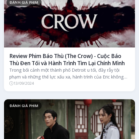
ĐÁNH GIÁ PHIM
Review Phim Báo Thù (The Crow) - Cuộc Báo
Thù Đen Tối và Hành Trình Tìm Lại Chính Mình
Trong bối cảnh một thành phố Detroit u tối, đầy rẫy tội
phạm và những thế lực xấu xa, hành trình của Eric không
13/09/2024
chỉ đơn thuần là c...
ĐÁNH GIÁ PHIM