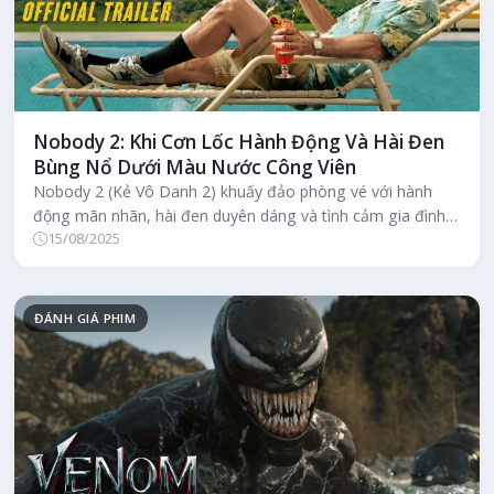
Nobody 2: Khi Cơn Lốc Hành Động Và Hài Đen
Bùng Nổ Dưới Màu Nước Công Viên
Nobody 2 (Kẻ Vô Danh 2) khuấy đảo phòng vé với hành
động mãn nhãn, hài đen duyên dáng và tình cảm gia đình
15/08/2025
sâu sắc. Bob Odenkirk t...
ĐÁNH GIÁ PHIM