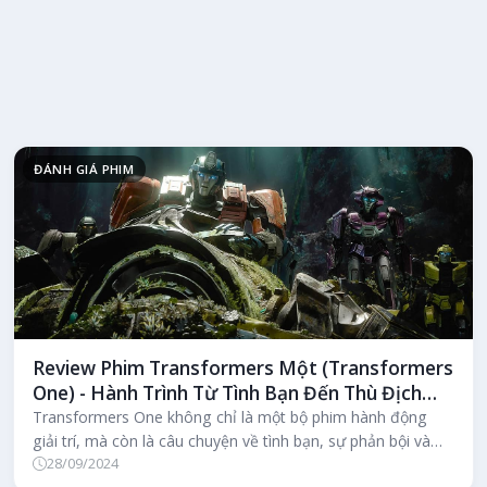
ĐÁNH GIÁ PHIM
Review Phim Transformers Một (Transformers
One) - Hành Trình Từ Tình Bạn Đến Thù Địch
Trên Cybertron
Transformers One không chỉ là một bộ phim hành động
giải trí, mà còn là câu chuyện về tình bạn, sự phản bội và
28/09/2024
cuộc đấu tranh vì l...