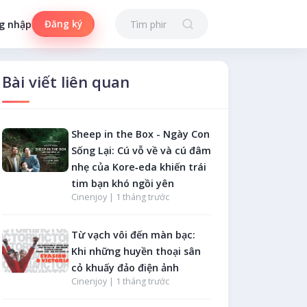
Đăng ký
g nhập
Bài viết liên quan
Sheep in the Box - Ngày Con
Sống Lại: Cú vỗ về và cú đâm
nhẹ của Kore‑eda khiến trái
tim bạn khó ngồi yên
Cinenjoy |
1 tháng trước
Từ vạch vôi đến màn bạc:
Khi những huyền thoại sân
cỏ khuấy đảo điện ảnh
Cinenjoy |
1 tháng trước