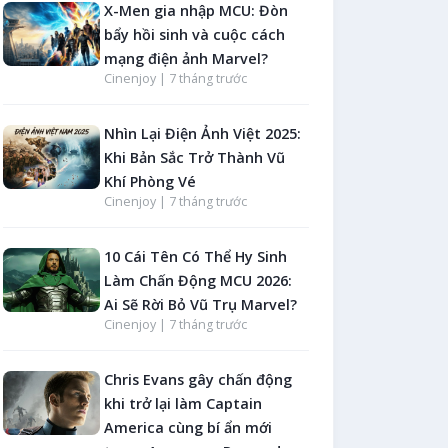
X-Men gia nhập MCU: Đòn
bẩy hồi sinh và cuộc cách
mạng điện ảnh Marvel?
Cinenjoy |
7 tháng trước
Nhìn Lại Điện Ảnh Việt 2025:
Khi Bản Sắc Trở Thành Vũ
Khí Phòng Vé
Cinenjoy |
7 tháng trước
10 Cái Tên Có Thể Hy Sinh
Làm Chấn Động MCU 2026:
Ai Sẽ Rời Bỏ Vũ Trụ Marvel?
Cinenjoy |
7 tháng trước
Chris Evans gây chấn động
khi trở lại làm Captain
America cùng bí ẩn mới