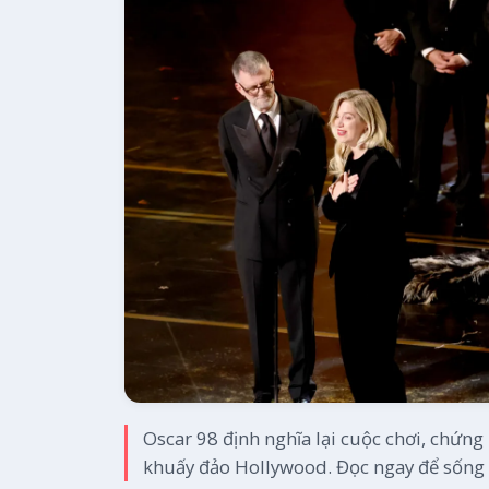
Oscar 98 định nghĩa lại cuộc chơi, chứng 
khuấy đảo Hollywood. Đọc ngay để sống 