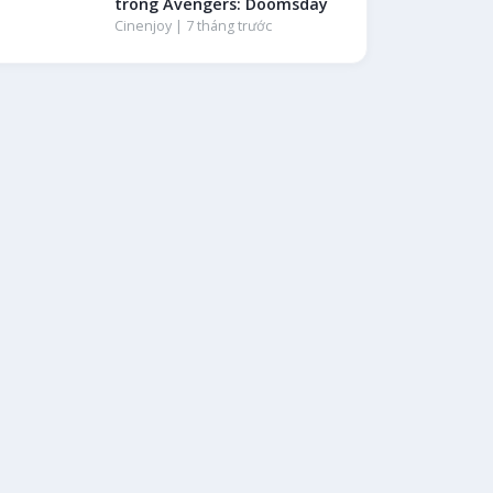
trong Avengers: Doomsday
Cinenjoy |
7 tháng trước