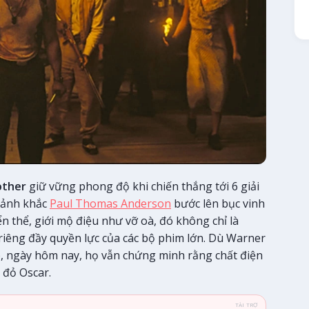
other
giữ vững phong độ khi chiến thắng tới 6 giải
hoảnh khắc
Paul Thomas Anderson
bước lên bục vinh
n thể, giới mộ điệu như vỡ oà, đó không chỉ là
riêng đầy quyền lực của các bộ phim lớn. Dù Warner
p, ngày hôm nay, họ vẫn chứng minh rằng chất điện
 đỏ Oscar.
TÀI TRỢ