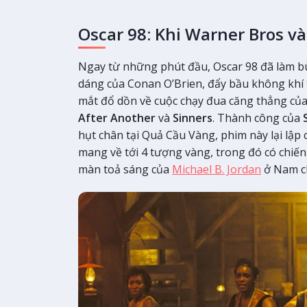
Oscar 98: Khi Warner Bros và
Ngay từ những phút đầu, Oscar 98 đã làm bù
dáng của Conan O’Brien, đẩy bầu không khí t
mắt đổ dồn về cuộc chạy đua căng thẳng của
After Another
và
Sinners
. Thành công của
hụt chân tại Quả Cầu Vàng, phim này lại lập 
mang về tới 4 tượng vàng, trong đó có chiến
màn toả sáng của
Michael B. Jordan
ở Nam c