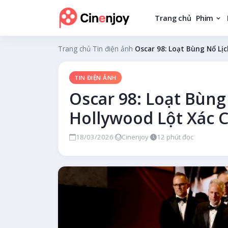
Trang chủ
Phim
Trang chủ
›
Tin điện ảnh
›
Oscar 98: Loạt Bùng Nổ Lị
TIN ĐIỆN ẢNH
Oscar 98: Loạt Bùng
Hollywood Lột Xác
18/03/2026
·
Cinenjoy
·
12 phút đọc