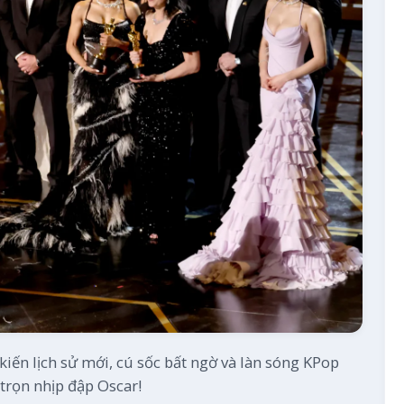
kiến lịch sử mới, cú sốc bất ngờ và làn sóng KPop
trọn nhịp đập Oscar!