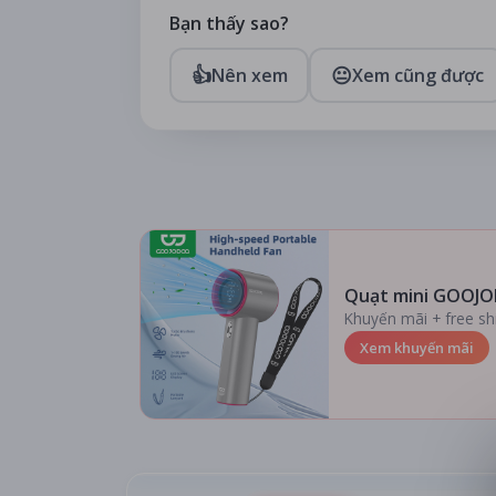
Bạn thấy sao?
👍
😐
Nên xem
Xem cũng được
Quạt mini GOOJO
Khuyến mãi + free sh
Xem khuyến mãi