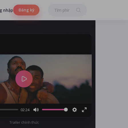
Đăng ký
g nhập
Play
02:24
Mute
Settings
Enter
Trailer chính thức
fullscreen