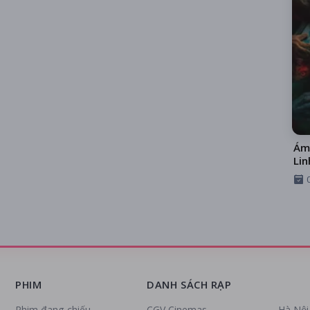
Ám
Lin
PHIM
DANH SÁCH RẠP
Phim đang chiếu
CGV Cinemas
Hà Nội