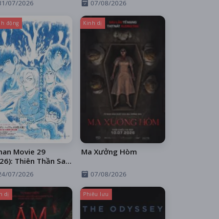
31/07/2026
07/08/2026
h động
Kinh dị
nan Movie 29
Ma Xưởng Hòm
26): Thiên Thần Sa
 Trên Xa Lộ
24/07/2026
07/08/2026
h dị
Phiêu lưu