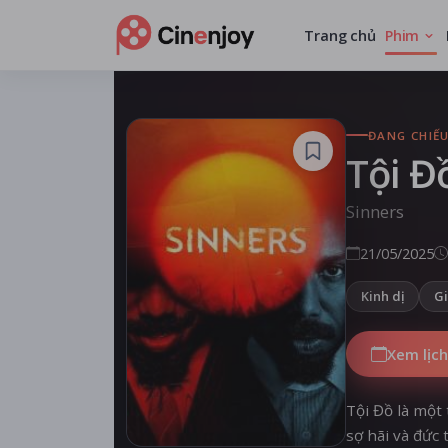
Trang chủ
Phim
ĐANG CHIẾ
Tội Đ
Sinners
21/05/2025
Kinh dị
Gi
Xem lịch
Tội Đồ là một
sợ hãi và đức 