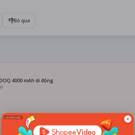
👎
Bỏ qua
DOQ 4000 mAh di động
ip