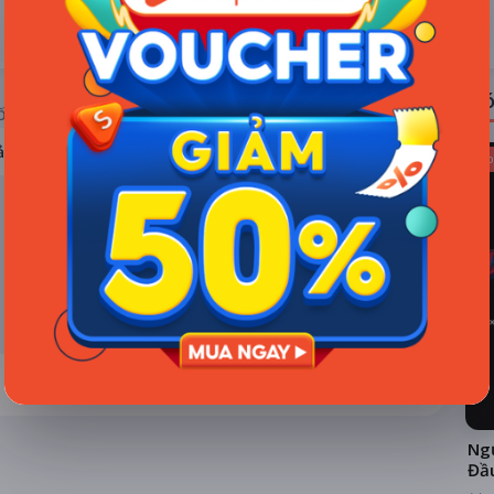
ĐÁNH GIÁ
TIN TỨC
Có
ỐNG RẠP
ả hệ thống
Kho
Ngư
Đầ