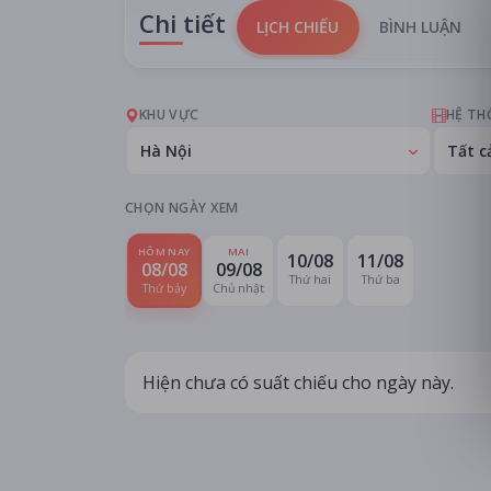
Chi tiết
LỊCH CHIẾU
BÌNH LUẬN
KHU VỰC
HỆ TH
Hà Nội
Tất c
CHỌN NGÀY XEM
HÔM NAY
MAI
10/08
11/08
08/08
09/08
Thứ hai
Thứ ba
Thứ bảy
Chủ nhật
Hiện chưa có suất chiếu cho ngày này.