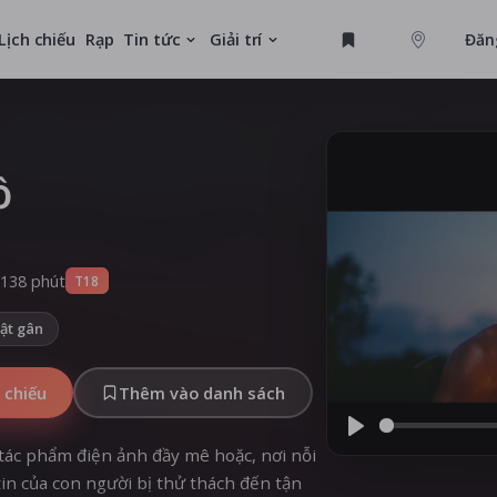
Lịch chiếu
Rạp
Tin tức
Giải trí
Đăn
GAME
U
ồ
MỚI
138 phút
T18
ật gân
 chiếu
Thêm vào danh sách
Play
 tác phẩm điện ảnh đầy mê hoặc, nơi nỗi
tin của con người bị thử thách đến tận