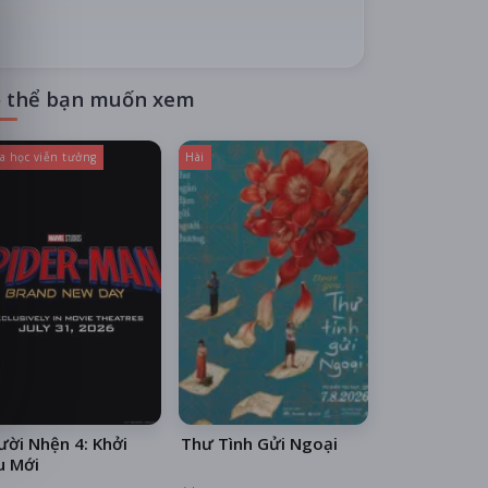
 thể bạn muốn xem
a học viễn tưởng
Hài
ời Nhện 4: Khởi
Thư Tình Gửi Ngoại
u Mới