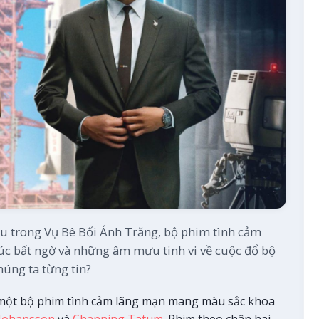
ấu trong Vụ Bê Bối Ánh Trăng, bộ phim tình cảm
húc bất ngờ và những âm mưu tinh vi về cuộc đổ bộ
húng ta từng tin?
một bộ phim tình cảm lãng mạn mang màu sắc khoa
 Johansson
và
Channing Tatum
. Phim theo chân hai