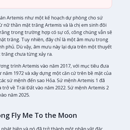
án Artemis như một kế hoạch dự phòng cho sứ
ừ nữ thần mặt trăng Artemis và là chị em sinh đôi
rằng trong trường hợp có sự cố, công chúng vẫn sẽ
ặt trăng. Tuy nhiên, đây chỉ là một âm mưu trong
nh phủ. Dù vậy, âm mưu này lại dựa trên một thuyết
 trăng chưa từng xảy ra.
hương trình Artemis vào năm 2017, với mục tiêu đưa
 từ năm 1972 và xây dựng một căn cứ trên bề mặt của
n các sứ mệnh đến sao Hỏa. Sứ mệnh Artemis 1 đã
 trở về Trái Đất vào năm 2022. Sứ mệnh Artemis 2
 vào năm 2025.
ong Fly Me To the Moon
phát hiện và nó đã trở thành một nhân vật đặc