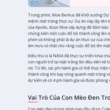
Trong phim, Moe Berkus đã khởi xướng Dự 
mệnh mặt trăng thực sự. Dự án này lấy tên t
của Apollo, được Moe xây dựng để đảm bảo 
chứng kiến một cuộc đổ bộ thành công lên m
phim và không phải là dự án thực sự của chí
âm mưu có thật cho rằng cuộc đổ bộ lên mặt
Điều thú vị là NASA đã thực sự triển khai c
con người trở lại mặt trăng lần đầu tiên kể
nó. Từ đó, các phi hành gia có thể thực hiệ
thành công khi bay vòng quanh mặt trăng và
dự kiến sẽ có 4 phi hành gia và được phóng
Vai Trò Của Con Mèo Đen Tr
Con mèo đen trong phim ban đầu được Cole 