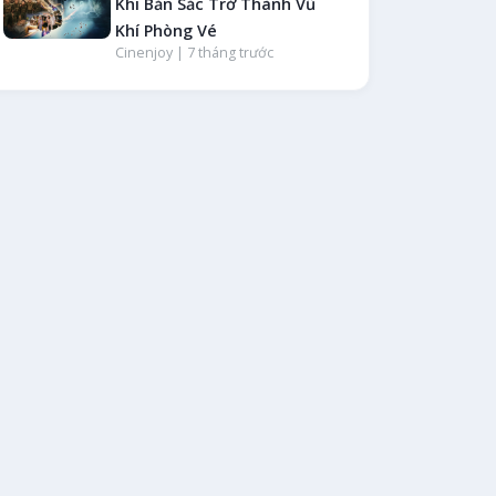
Khi Bản Sắc Trở Thành Vũ
Khí Phòng Vé
Cinenjoy |
7 tháng trước