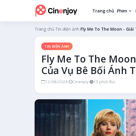
Trang chủ
Phim
Trang chủ
›
Tin điện ảnh
›
Fly Me To The Moon - Giải
TIN ĐIỆN ẢNH
Fly Me To The Moon 
Của Vụ Bê Bối Ánh 
12/08/2024
·
Cinenjoy
·
15 phút đọc