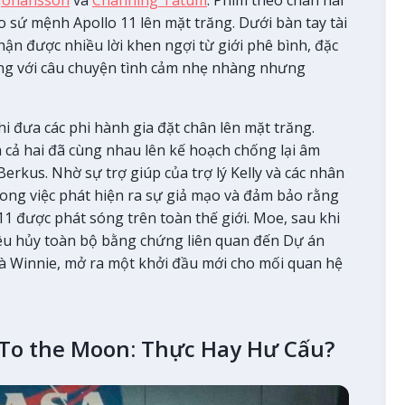
o sứ mệnh Apollo 11 lên mặt trăng. Dưới bàn tay tài
hận được nhiều lời khen ngợi từ giới phê bình, đặc
ùng với câu chuyện tình cảm nhẹ nhàng nhưng
i đưa các phi hành gia đặt chân lên mặt trăng.
à cả hai đã cùng nhau lên kế hoạch chống lại âm
rkus. Nhờ sự trợ giúp của trợ lý Kelly và các nhân
rong việc phát hiện ra sự giả mạo và đảm bảo rằng
1 được phát sóng trên toàn thế giới. Moe, sau khi
tiêu hủy toàn bộ bằng chứng liên quan đến Dự án
h là Winnie, mở ra một khởi đầu mới cho mối quan hệ
 To the Moon: Thực Hay Hư Cấu?