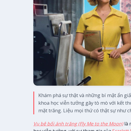
Khám phá sự thật và những bí mật ẩn gi
khoa học viễn tưởng gây tò mò với kết t
mặt trăng. Liệu mọi thứ có thật sự như c
Vụ bê bối ánh trăng (Fly Me to the Moon)
là 
học viễn tưởng, với sự tham gia của
Scarlett