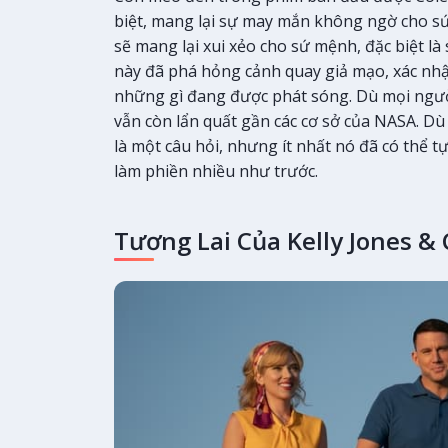
biệt, mang lại sự may mắn không ngờ cho sứ
sẽ mang lại xui xẻo cho sứ mệnh, đặc biệt l
này đã phá hỏng cảnh quay giả mạo, xác nhậ
những gì đang được phát sóng. Dù mọi ngườ
vẫn còn lẩn quất gần các cơ sở của NASA. D
là một câu hỏi, nhưng ít nhất nó đã có thể t
làm phiền nhiều như trước.
Tương Lai Của Kelly Jones & 