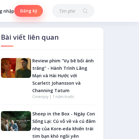
Đăng ký
g nhập
Bài viết liên quan
Review phim "Vụ bê bối ánh
trăng" - Hành Trình Lãng
Mạn và Hài Hước với
Scarlett Johansson và
Channing Tatum
Cinenjoy |
1 năm trước
Sheep in the Box - Ngày Con
Sống Lại: Cú vỗ về và cú đâm
nhẹ của Kore‑eda khiến trái
tim bạn khó ngồi yên