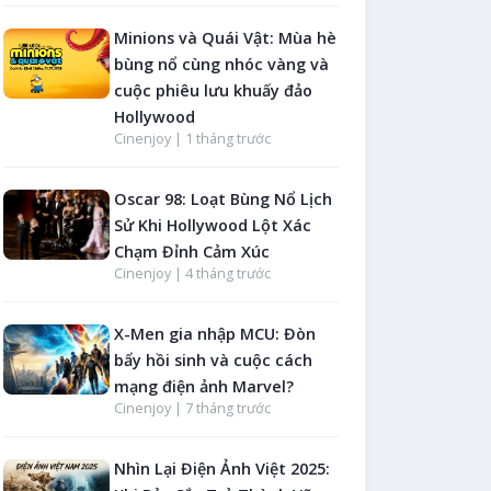
Minions và Quái Vật: Mùa hè
bùng nổ cùng nhóc vàng và
cuộc phiêu lưu khuấy đảo
Hollywood
Cinenjoy |
1 tháng trước
Oscar 98: Loạt Bùng Nổ Lịch
Sử Khi Hollywood Lột Xác
Chạm Đỉnh Cảm Xúc
Cinenjoy |
4 tháng trước
X-Men gia nhập MCU: Đòn
bẩy hồi sinh và cuộc cách
mạng điện ảnh Marvel?
Cinenjoy |
7 tháng trước
Nhìn Lại Điện Ảnh Việt 2025: