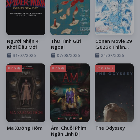
Người Nhện 4:
Thư Tình Gửi
Conan Movie 29
Khởi Đầu Mới
Ngoại
(2026): Thiên
Thần Sa Ngã
31/07/2026
07/08/2026
24/07/2026
Trên Xa Lộ
Kinh dị
Kinh dị
Phiêu lưu
Ma Xưởng Hòm
Ám: Chuỗi Phim
The Odyssey
Ngắn Linh Dị