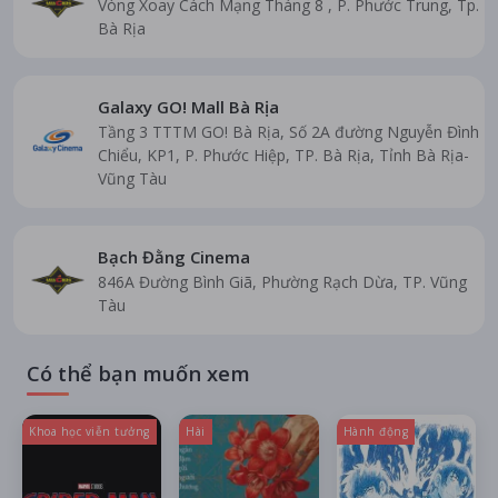
Vòng Xoay Cách Mạng Tháng 8 , P. Phước Trung, Tp.
Bà Rịa
Galaxy GO! Mall Bà Rịa
Tầng 3 TTTM GO! Bà Rịa, Số 2A đường Nguyễn Đình
Chiểu, KP1, P. Phước Hiệp, TP. Bà Rịa, Tỉnh Bà Rịa-
Vũng Tàu
Bạch Đằng Cinema
846A Đường Bình Giã, Phường Rạch Dừa, TP. Vũng
Tàu
Có thể bạn muốn xem
Khoa học viễn tưởng
Hài
Hành động