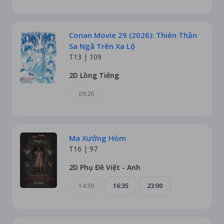
Conan Movie 29 (2026): Thiên Thần
Sa Ngã Trên Xa Lộ
T13 |
109
2D Lồng Tiếng
09:20
Ma Xưởng Hòm
T16 |
97
2D Phụ Đề Việt - Anh
14:30
16:35
23:00