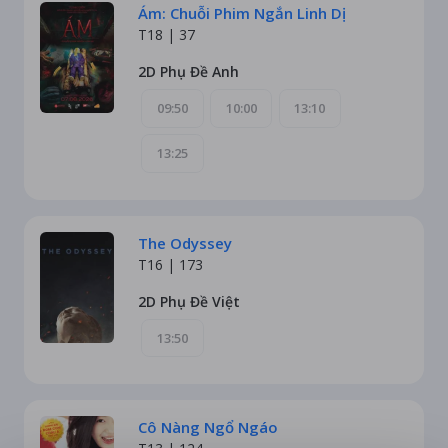
Ám: Chuỗi Phim Ngắn Linh Dị
T18 |
37
2D Phụ Đề Anh
09:50
10:00
13:10
13:25
The Odyssey
T16 |
173
2D Phụ Đề Việt
13:50
Cô Nàng Ngổ Ngáo