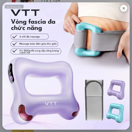
T13 |
124
2D Phụ Đề Việt - Anh
10:40
Umamusume: Pretty Derby – Khởi
Đầu Kỷ Nguyên Mới
P |
108
2D Phụ Đề Việt - Anh
16:30
22:30
Minions & Quái Vật
P |
90
2D Lồng Tiếng