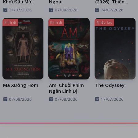
Khởi Đầu Mới
Ngoại
(2026): Thiên
Thần Sa Ngã
31/07/2026
07/08/2026
24/07/2026
Trên Xa Lộ
Kinh dị
Kinh dị
Phiêu lưu
Ma Xưởng Hòm
Ám: Chuỗi Phim
The Odyssey
Ngắn Linh Dị
07/08/2026
07/08/2026
17/07/2026