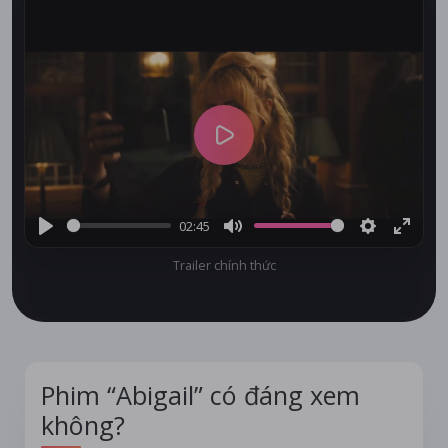
Play
02:45
Play
Mute
Settings
Enter
Trailer chính thức
fullsc
Phim “Abigail” có đáng xem
không?