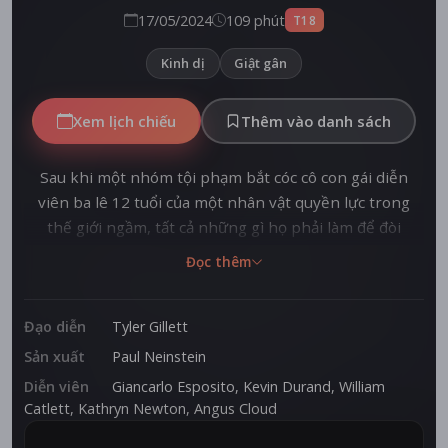
17/05/2024
109 phút
T18
Kinh dị
Giật gân
Xem lịch chiếu
Thêm vào danh sách
Sau khi một nhóm tội phạm bắt cóc cô con gái diễn
viên ba lê 12 tuổi của một nhân vật quyền lực trong
thế giới ngầm, tất cả những gì họ phải làm để đòi
khoản tiền chuộc 50 triệu USD là theo dõi cô gái qua
Đọc thêm
đêm. Trong một biệt thự biệt lập, những kẻ bắt giữ
bắt đầu suy yếu dần, từng người một, và họ phát hiện
ra, trong nỗi kinh hoàng ngày càng tăng, họ bị nhốt
Đạo diễn
Tyler Gillett
bên trong với một cô bé không hề bình thường.
Sản xuất
Paul Neinstein
Diễn viên
Giancarlo Esposito
,
Kevin Durand
,
William
Catlett
,
Kathryn Newton
,
Angus Cloud