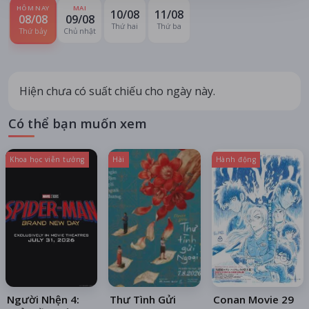
HÔM NAY
MAI
10/08
11/08
08/08
09/08
Thứ hai
Thứ ba
Thứ bảy
Chủ nhật
Hiện chưa có suất chiếu cho ngày này.
Có thể bạn muốn xem
Khoa học viễn tưởng
Hài
Hành động
Người Nhện 4:
Thư Tình Gửi
Conan Movie 29