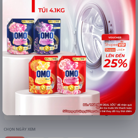
mAh di động
Khuyến mãi + free ship
Xem khuyến mãi
Chi tiết
LỊCH CHIẾU
BÌNH LUẬN
ĐÁNH GIÁ
TIN TỨC
KHU VỰC
HỆ THỐNG RẠP
Hà Nội
Tất cả hệ thống
CHỌN NGÀY XEM