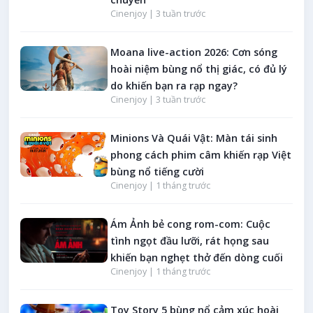
Cinenjoy |
3 tuần trước
Moana live-action 2026: Cơn sóng
hoài niệm bùng nổ thị giác, có đủ lý
do khiến bạn ra rạp ngay?
Cinenjoy |
3 tuần trước
Minions Và Quái Vật: Màn tái sinh
phong cách phim câm khiến rạp Việt
bùng nổ tiếng cười
Cinenjoy |
1 tháng trước
Ám Ảnh bẻ cong rom-com: Cuộc
tình ngọt đầu lưỡi, rát họng sau
khiến bạn nghẹt thở đến dòng cuối
Cinenjoy |
1 tháng trước
Toy Story 5 bùng nổ cảm xúc hoài