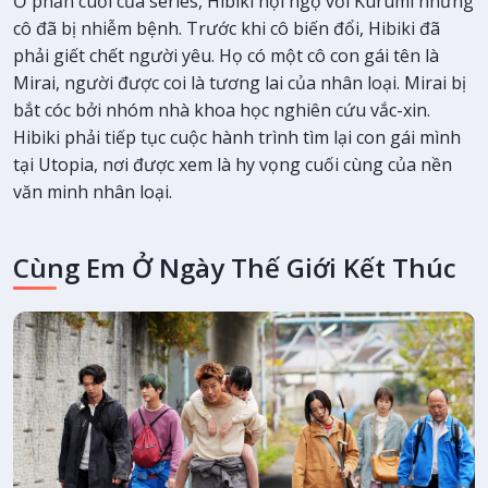
Ở phần cuối của series, Hibiki hội ngộ với Kurumi nhưng
cô đã bị nhiễm bệnh. Trước khi cô biến đổi, Hibiki đã
phải giết chết người yêu. Họ có một cô con gái tên là
Mirai, người được coi là tương lai của nhân loại. Mirai bị
bắt cóc bởi nhóm nhà khoa học nghiên cứu vắc-xin.
Hibiki phải tiếp tục cuộc hành trình tìm lại con gái mình
tại Utopia, nơi được xem là hy vọng cuối cùng của nền
văn minh nhân loại.
Cùng Em Ở Ngày Thế Giới Kết Thúc