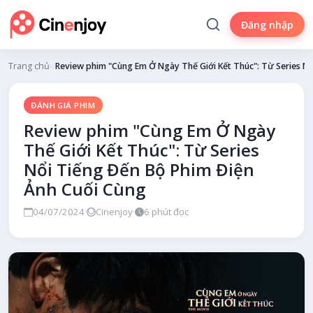
Đăng nhập
Trang chủ
›
Đánh giá phim
›
Review phim "Cùng Em Ở Ngày Thế Giới Kết Thúc": Từ Series N
ĐÁNH GIÁ PHIM
Review phim "Cùng Em Ở Ngày
Thế Giới Kết Thúc": Từ Series
Nổi Tiếng Đến Bộ Phim Điện
Ảnh Cuối Cùng
04/07/2024
·
Cinenjoy
·
6 phút đọc