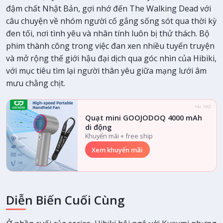
đậm chất Nhật Bản, gợi nhớ đến The Walking Dead với
câu chuyện về nhóm người cố gắng sống sót qua thời kỳ
đen tối, nơi tình yêu và nhân tính luôn bị thử thách. Bộ
phim thành công trong việc đan xen nhiều tuyến truyện
và mở rộng thế giới hậu đại dịch qua góc nhìn của Hibiki,
với mục tiêu tìm lại người thân yêu giữa mạng lưới âm
mưu chằng chịt.
TÀI TRỢ
Quạt mini GOOJODOQ 4000 mAh
di động
Khuyến mãi + free ship
Xem khuyến mãi
Diễn Biến Cuối Cùng