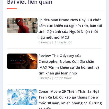
Bài viết liên quan
Spider‑Man Brand New Day: Cú chốt
cảm xúc khiến cả rạp nín thở, bản tái
sinh điện ảnh của Người Nhện thời
hậu mệt mỏi MCU
Cinenjoy |
1 ngày trước
Review The Odyssey của
Christopher Nolan: Cơn địa chấn
IMAX 70mm khiến sử thi hồi sinh và
tim khán giả loạn nhịp
Cinenjoy |
2 tuần trước
Conan Movie 29 Thiên Thần Sa Ngã
Trên Xa Lộ: Cú kéo ga thăng hoa ở
mốc 30 năm, khiến phòng chiếu rung
chuyển