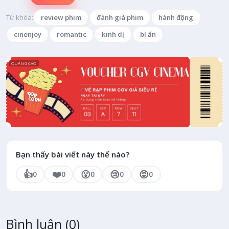
Từ khóa:
review phim
đánh giá phim
hành động
cinenjoy
romantic
kinh dị
bí ẩn
QUẢNG CÁO
Bạn thấy bài viết này thế nào?
👍
❤️
😮
😢
😡
0
0
0
0
0
Bình luận
(0)