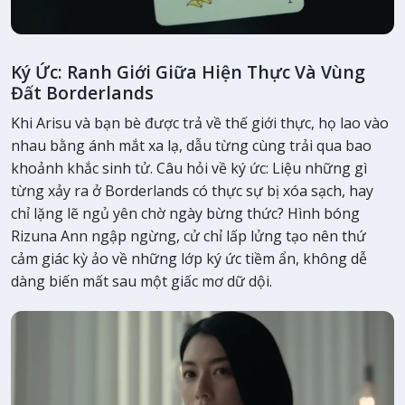
Ký Ức: Ranh Giới Giữa Hiện Thực Và Vùng
Đất Borderlands
Khi Arisu và bạn bè được trả về thế giới thực, họ lao vào
nhau bằng ánh mắt xa lạ, dẫu từng cùng trải qua bao
khoảnh khắc sinh tử. Câu hỏi về ký ức: Liệu những gì
từng xảy ra ở Borderlands có thực sự bị xóa sạch, hay
chỉ lặng lẽ ngủ yên chờ ngày bừng thức? Hình bóng
Rizuna Ann ngập ngừng, cử chỉ lấp lửng tạo nên thứ
cảm giác kỳ ảo về những lớp ký ức tiềm ẩn, không dễ
dàng biến mất sau một giấc mơ dữ dội.