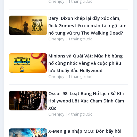
Cinenjoy |
1 tháng trước
Daryl Dixon khép lại đầy xúc cảm,
Rick Grimes liệu có màn tái ngộ làm
nổ tung vũ trụ The Walking Dead?
Cinenjoy |
1 tháng trước
Minions và Quái Vật: Mùa hè bùng
nổ cùng nhóc vàng và cuộc phiêu
lưu khuấy đảo Hollywood
Cinenjoy |
1 tháng trước
Oscar 98: Loạt Bùng Nổ Lịch Sử Khi
Hollywood Lột Xác Chạm Đỉnh Cảm
Xúc
Cinenjoy |
4 tháng trước
X-Men gia nhập MCU: Đòn bẩy hồi