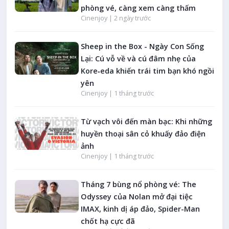
phòng vé, càng xem càng thấm
Cinenjoy |
2 ngày trước
Sheep in the Box - Ngày Con Sống
Lại: Cú vỗ về và cú đâm nhẹ của
Kore‑eda khiến trái tim bạn khó ngồi
yên
Cinenjoy |
1 tháng trước
Từ vạch vôi đến màn bạc: Khi những
huyền thoại sân cỏ khuấy đảo điện
ảnh
Cinenjoy |
1 tháng trước
Tháng 7 bùng nổ phòng vé: The
Odyssey của Nolan mở đại tiệc
IMAX, kinh dị áp đảo, Spider-Man
chốt hạ cực đã