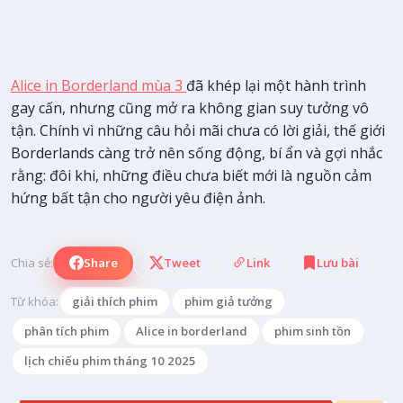
Alice in Borderland mùa 3
đã khép lại một hành trình
gay cấn, nhưng cũng mở ra không gian suy tưởng vô
tận. Chính vì những câu hỏi mãi chưa có lời giải, thế giới
Borderlands càng trở nên sống động, bí ẩn và gợi nhắc
rằng: đôi khi, những điều chưa biết mới là nguồn cảm
hứng bất tận cho người yêu điện ảnh.
Chia sẻ:
Share
Tweet
Link
Lưu bài
Từ khóa:
giải thích phim
phim giả tưởng
phân tích phim
Alice in borderland
phim sinh tồn
lịch chiếu phim tháng 10 2025