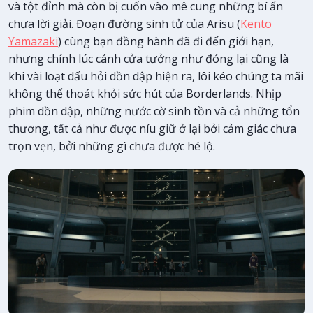
và tột đỉnh mà còn bị cuốn vào mê cung những bí ẩn
chưa lời giải. Đoạn đường sinh tử của Arisu (
Kento
Yamazaki
) cùng bạn đồng hành đã đi đến giới hạn,
nhưng chính lúc cánh cửa tưởng như đóng lại cũng là
khi vài loạt dấu hỏi dồn dập hiện ra, lôi kéo chúng ta mãi
không thể thoát khỏi sức hút của Borderlands. Nhịp
phim dồn dập, những nước cờ sinh tồn và cả những tổn
thương, tất cả như được níu giữ ở lại bởi cảm giác chưa
trọn vẹn, bởi những gì chưa được hé lộ.