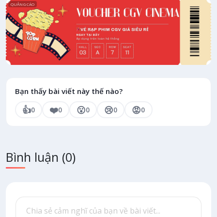
QUẢNG CÁO
Bạn thấy bài viết này thế nào?
👍
❤️
😮
😢
😡
0
0
0
0
0
Bình luận
(0)