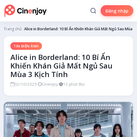
Đăng nhập
Trang chủ
›
Tin điện ảnh
›
Alice in Borderland: 10 Bí Ẩn Khiến Khán Giả Mất Ngủ Sau Mùa 3 
TIN ĐIỆN ẢNH
Alice in Borderland: 10 Bí Ẩn
Khiến Khán Giả Mất Ngủ Sau
Mùa 3 Kịch Tính
02/10/2025
·
Cinenjoy
·
13 phút đọc