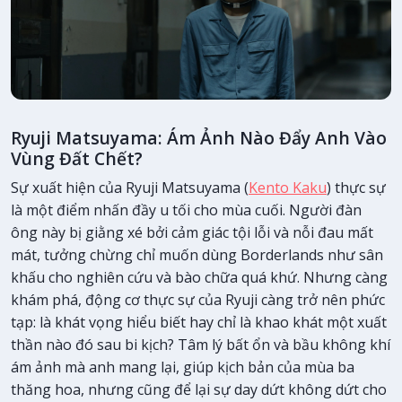
Ryuji Matsuyama: Ám Ảnh Nào Đẩy Anh Vào
Vùng Đất Chết?
Sự xuất hiện của Ryuji Matsuyama (
Kento Kaku
) thực sự
là một điểm nhấn đầy u tối cho mùa cuối. Người đàn
ông này bị giằng xé bởi cảm giác tội lỗi và nỗi đau mất
mát, tưởng chừng chỉ muốn dùng Borderlands như sân
khấu cho nghiên cứu và bào chữa quá khứ. Nhưng càng
khám phá, động cơ thực sự của Ryuji càng trở nên phức
tạp: là khát vọng hiểu biết hay chỉ là khao khát một xuất
thần nào đó sau bi kịch? Tâm lý bất ổn và bầu không khí
ám ảnh mà anh mang lại, giúp kịch bản của mùa ba
thăng hoa, nhưng cũng để lại sự day dứt không dứt cho