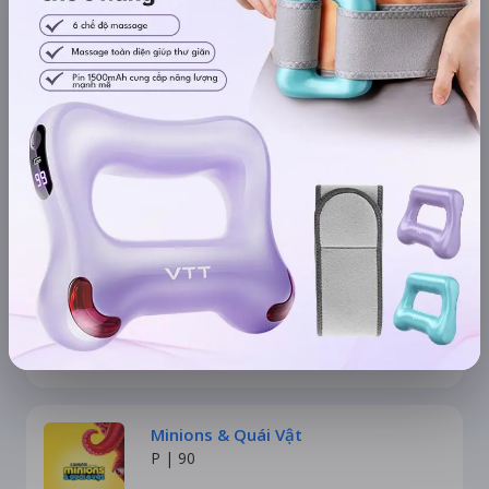
The Odyssey
T16 |
173
2D Phụ Đề Việt
12:15
95K
Cô Nàng Ngổ Ngáo
T13 |
124
2D Phụ Đề Việt
22:10
95K
Minions & Quái Vật
P |
90