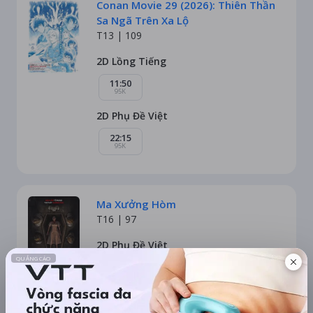
Conan Movie 29 (2026): Thiên Thần
Sa Ngã Trên Xa Lộ
T13 |
109
2D Lồng Tiếng
11:50
95K
2D Phụ Đề Việt
22:15
95K
Ma Xưởng Hòm
T16 |
97
2D Phụ Đề Việt
22:45
95K