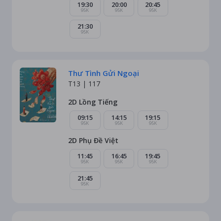
19:30
20:00
20:45
95K
95K
95K
21:30
95K
Thư Tình Gửi Ngoại
T13 |
117
2D Lồng Tiếng
09:15
14:15
19:15
95K
95K
95K
2D Phụ Đề Việt
11:45
16:45
19:45
95K
95K
95K
21:45
95K