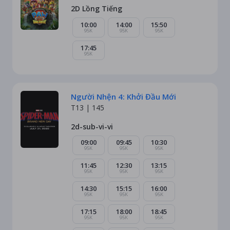
2D Lồng Tiếng
10:00
14:00
15:50
95K
95K
95K
17:45
95K
Người Nhện 4: Khởi Đầu Mới
T13 |
145
2d-sub-vi-vi
09:00
09:45
10:30
95K
95K
95K
11:45
12:30
13:15
95K
95K
95K
14:30
15:15
16:00
95K
95K
95K
17:15
18:00
18:45
95K
95K
95K