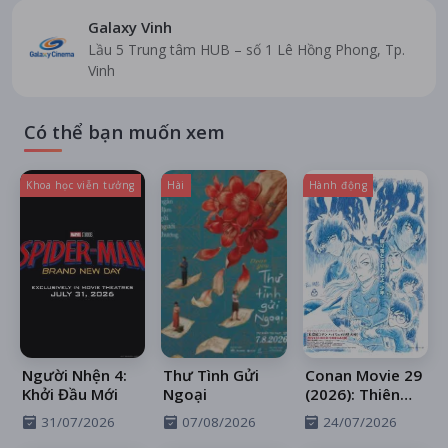
Galaxy Vinh
Lầu 5 Trung tâm HUB – số 1 Lê Hồng Phong, Tp.
Vinh
Có thể bạn muốn xem
Khoa học viễn tưởng
Hài
Hành động
Người Nhện 4:
Thư Tình Gửi
Conan Movie 29
Khởi Đầu Mới
Ngoại
(2026): Thiên
Thần Sa Ngã
31/07/2026
07/08/2026
24/07/2026
Trên Xa Lộ