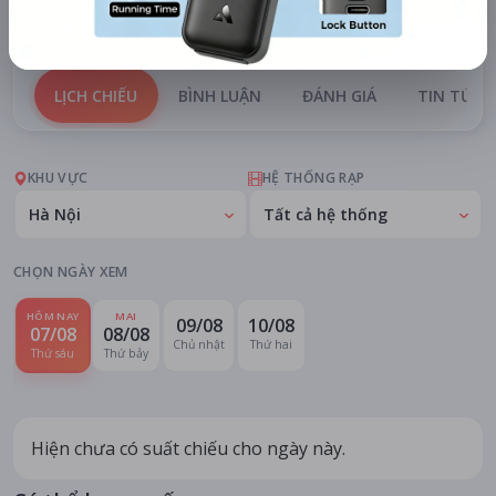
Chi tiết
LỊCH CHIẾU
BÌNH LUẬN
ĐÁNH GIÁ
TIN TỨC
KHU VỰC
HỆ THỐNG RẠP
Hà Nội
Tất cả hệ thống
CHỌN NGÀY XEM
HÔM NAY
MAI
09/08
10/08
07/08
08/08
Chủ nhật
Thứ hai
Thứ sáu
Thứ bảy
Hiện chưa có suất chiếu cho ngày này.