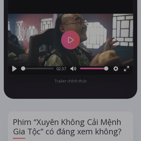
Play
02:37
Play
Mute
Settings
Enter
Trailer chính thức
fullsc
Phim “Xuyên Không Cải Mệnh
Gia Tộc” có đáng xem không?