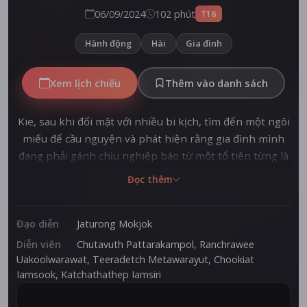
06/09/2024
102 phút
T16
Hành động
Hài
Gia đình
Xem lịch chiếu
Thêm vào danh sách
Kie, sau khi đối mặt với nhiều bi kịch, tìm đến một ngôi
miếu để cầu nguyện và phát hiện rằng gia đình mình
đang phải gánh chịu nghiệp báo từ một tổ tiên từng là
giang hồ. Để ngăn chặn tai ương, cô gặp gỡ những
Đọc thêm
thành viên trong băng đảng, bao gồm cả cụ cố của
mình, ông Khung, người đã gây ra mọi rắc rối này.
Đạo diễn
Jaturong Mokjok
Diễn viên
Chutavuth Pattarakampol
,
Ranchrawee
Uakoolwarawat
,
Teeradetch Metawarayut
,
Chookiat
Iamsook
,
Katchathathep Iamsiri