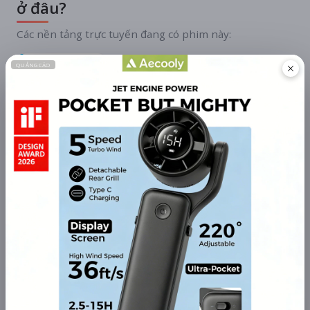
ở đâu?
Các nền tảng trực tuyến đang có phim này:
Galaxy Play
Thuê bao
Thông tin khả dụng mang tính tham khảo và có thể thay đổi theo
thời gian.
TÀI TRỢ
Quạt mini GOOJODOQ 4000
mAh di động
Khuyến mãi + free ship
Xem khuyến mãi