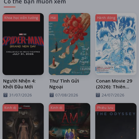
Có thể bạn muốn xem
Khoa học viễn tưởng
Hài
Hành động
Người Nhện 4:
Thư Tình Gửi
Conan Movie 29
Khởi Đầu Mới
Ngoại
(2026): Thiên
Thần Sa Ngã
31/07/2026
07/08/2026
24/07/2026
Trên Xa Lộ
Kinh dị
Kinh dị
Phiêu lưu