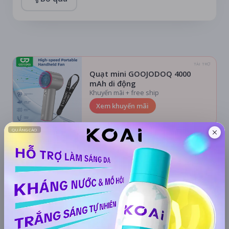
TÀI TRỢ
Quạt mini GOOJODOQ 4000
mAh di động
Khuyến mãi + free ship
Xem khuyến mãi
Chi tiết
LỊCH CHIẾU
BÌNH LUẬN
ĐÁNH GIÁ
TIN TỨC