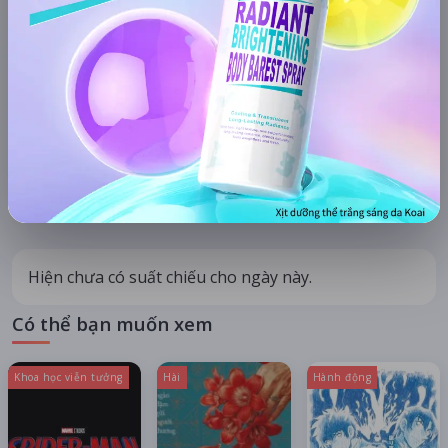
KHU VỰC
HỆ THỐNG RẠP
Hà Nội
Tất cả hệ thống
CHỌN NGÀY XEM
HÔM NAY
MAI
13/08
14/08
11/08
12/08
Thứ năm
Thứ sáu
Thứ ba
Thứ tư
Hiện chưa có suất chiếu cho ngày này.
Có thể bạn muốn xem
Khoa học viễn tưởng
Hài
Hành động