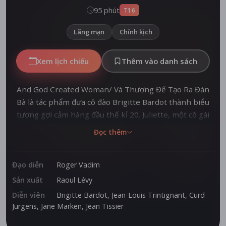
95 phút
T16
Lãng mạn
Chính kịch
Xem lịch chiếu
Thêm vào danh sách
And God Created Woman/ Và Thượng Đế Tạo Ra Đàn
Bà là tác phẩm đưa cô đào Brigitte Bardot thành biểu
tượng gợi cảm hàng đầu thế kỉ 20. Juliette, một cô gái
trẻ với vẻ đẹp quyến rũ, khiến bao người xung quanh
Đọc thêm
khao khát. Ba người đàn ông tranh giành trái tim cô,
người mà chính bản thân cô cũng chưa quyết định
được...
Đạo diễn
Roger Vadim
Sản xuất
Raoul Lévy
Diễn viên
Brigitte Bardot
,
Jean-Louis Trintignant
,
Curd
Jurgens
,
Jane Marken
,
Jean Tissier