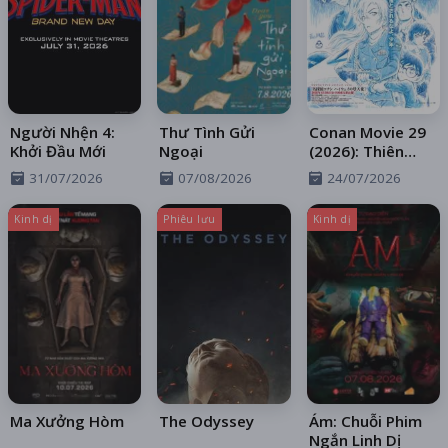
Người Nhện 4:
Thư Tình Gửi
Conan Movie 29
Khởi Đầu Mới
Ngoại
(2026): Thiên
Thần Sa Ngã
31/07/2026
07/08/2026
24/07/2026
Trên Xa Lộ
Kinh dị
Phiêu lưu
Kinh dị
Ma Xưởng Hòm
The Odyssey
Ám: Chuỗi Phim
Ngắn Linh Dị