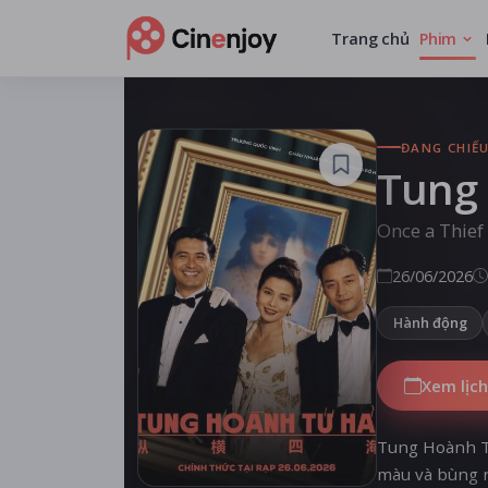
Trang chủ
Phim
ĐANG CHIẾ
Tung
Once a Thief
26/06/2026
Hành động
Xem lịch
Tung Hoành Tứ
màu và bùng n