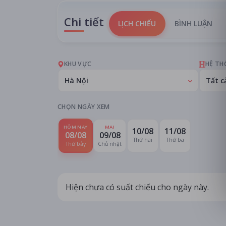
Chi tiết
LỊCH CHIẾU
BÌNH LUẬN
KHU VỰC
HỆ TH
Hà Nội
Tất c
CHỌN NGÀY XEM
HÔM NAY
MAI
10/08
11/08
08/08
09/08
Thứ hai
Thứ ba
Thứ bảy
Chủ nhật
Hiện chưa có suất chiếu cho ngày này.