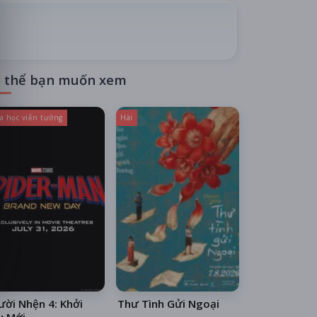
 thể bạn muốn xem
a học viễn tưởng
Hài
ời Nhện 4: Khởi
Thư Tình Gửi Ngoại