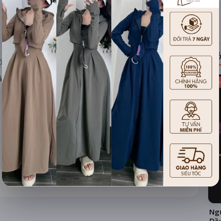
ĐÁNH GIÁ
TIN TỨC
Có
ỐNG RẠP
ả hệ thống
Kho
Ngư