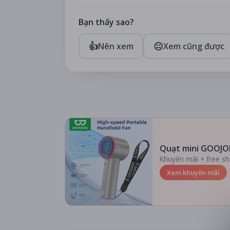
Bạn thấy sao?
👍
😐
Nên xem
Xem cũng được
Quạt mini GOOJO
Khuyến mãi + free sh
Xem khuyến mãi