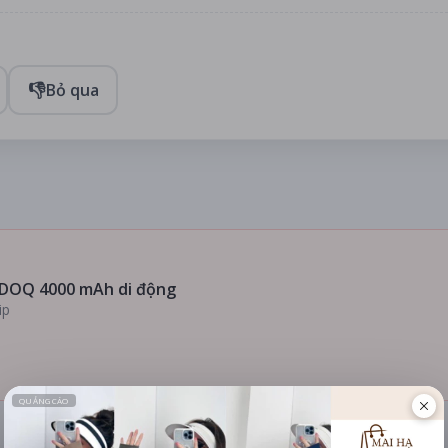
👎
Bỏ qua
DOQ 4000 mAh di động
ip