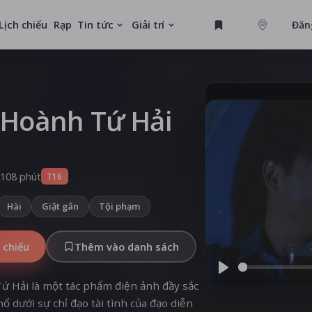
Lịch chiếu
Rạp
Tin tức
Giải trí
Đăn
GAME
U
 Hoành Tứ Hải
MỚI
108 phút
T16
Hài
Giật gân
Tội phạm
 chiếu
Thêm vào danh sách
Play
 Hải là một tác phẩm điện ảnh đầy sắc
ổ dưới sự chỉ đạo tài tình của đạo diễn