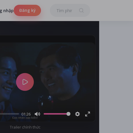
Đăng ký
g nhập
Play
01:26
Mute
Settings
Enter
Trailer chính thức
fullscreen