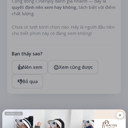
Cộng đồng Cinenjoy đánh giá nhanh — đây là
quyết định nên xem hay không
, tách biệt với điểm
chất lượng.
Chưa có lượt bình chọn nào. Hãy là người đầu tiên
cho biết phim này có đáng xem không!
Bạn thấy sao?
👍
😐
Nên xem
Xem cũng được
👎
Bỏ qua
TÀI TRỢ
Quạt mini GOOJODOQ 4000