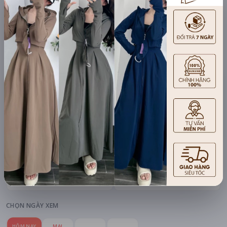
mAh di động
Khuyến mãi + free ship
Xem khuyến mãi
Chi tiết
LỊCH CHIẾU
BÌNH LUẬN
ĐÁNH GIÁ
TIN TỨC
KHU VỰC
HỆ THỐNG RẠP
Hà Nội
Tất cả hệ thống
CHỌN NGÀY XEM
HÔM NAY
MAI