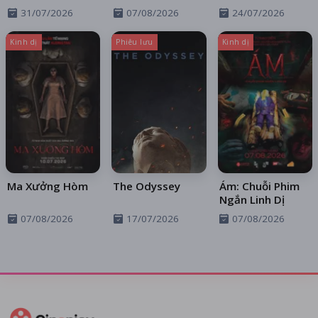
Thần Sa Ngã
31/07/2026
07/08/2026
24/07/2026
Trên Xa Lộ
Kinh dị
Phiêu lưu
Kinh dị
Ma Xưởng Hòm
The Odyssey
Ám: Chuỗi Phim
Ngắn Linh Dị
07/08/2026
17/07/2026
07/08/2026