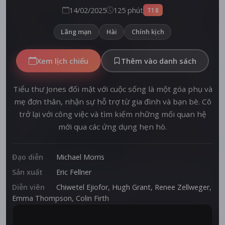
14/02/2025
125 phút
T18
Lãng mạn
Hài
Chính kịch
Xem lịch chiếu
Thêm vào danh sách
Tiểu thư Jones đối mặt với cuộc sống là một góa phụ và
mẹ đơn thân, nhận sự hỗ trợ từ gia đình và bạn bè. Cô
trở lại với công việc và tìm kiếm những mối quan hệ
mới qua các ứng dụng hẹn hò.
Đạo diễn
Michael Morris
Sản xuất
Eric Fellner
Diễn viên
Chiwetel Ejiofor
,
Hugh Grant
,
Renee Zellweger
,
Emma Thompson
,
Colin Firth