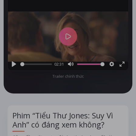
Play
02:31
Play
Mute
Settings
Enter
Trailer chính thức
fullsc
Phim “Tiểu Thư Jones: Suy Vì
Anh” có đáng xem không?