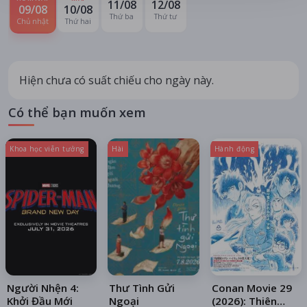
11/08
12/08
09/08
10/08
Thứ ba
Thứ tư
Chủ nhật
Thứ hai
Hiện chưa có suất chiếu cho ngày này.
Có thể bạn muốn xem
Khoa học viễn tưởng
Hài
Hành động
Người Nhện 4:
Thư Tình Gửi
Conan Movie 29
Khởi Đầu Mới
Ngoại
(2026): Thiên