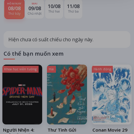
HÔM NAY
MAI
10/08
11/08
08/08
09/08
Thứ hai
Thứ ba
Thứ bảy
Chủ nhật
Hiện chưa có suất chiếu cho ngày này.
Có thể bạn muốn xem
Khoa học viễn tưởng
Hài
Hành động
Người Nhện 4:
Thư Tình Gửi
Conan Movie 29