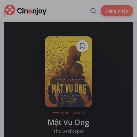
Đăng nhập
ĐANG CHIẾU
Mật Vụ Ong
The Beekeeper