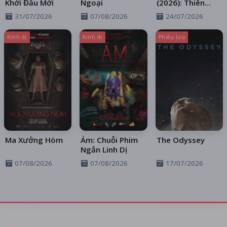
Khởi Đầu Mới
Ngoại
(2026): Thiên
Thần Sa Ngã
31/07/2026
07/08/2026
24/07/2026
Trên Xa Lộ
Kinh dị
Kinh dị
Phiêu lưu
Ma Xưởng Hòm
Ám: Chuỗi Phim
The Odyssey
Ngắn Linh Dị
07/08/2026
07/08/2026
17/07/2026