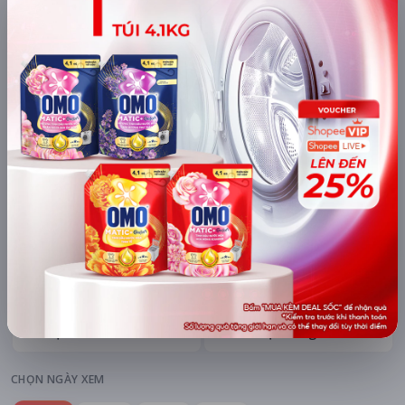
mAh di động
Khuyến mãi + free ship
Xem khuyến mãi
Chi tiết
LỊCH CHIẾU
BÌNH LUẬN
ĐÁNH GIÁ
TIN TỨC
KHU VỰC
HỆ THỐNG RẠP
Hà Nội
Tất cả hệ thống
CHỌN NGÀY XEM