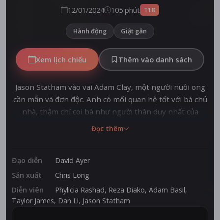
12/01/2024
105 phút
T18
Hành động
Giật gân
Xem lịch chiếu
Thêm vào danh sách
Jason Statham vào vai Adam Clay, một người nuôi ong
cần mẫn và đơn độc. Anh có mối quan hệ tốt với bà chủ
nhà, thậm chí coi bà như người thân duy nhất của
mình. Thế nhưng, một sự kiện xảy ra khiến bà qua đời,
Đọc thêm
và “người nuôi ong” Adam Clay quyết định bắt đầu kế
hoạch trả thù tàn bạo của mình. Trong khi Clay vạch
trần bí mật đằng sau đường dây lừa đảo cỡ lớn và bắt
Đạo diễn
David Ayer
những kẻ có tội phải trả giá, thân phận thật của anh
Sản xuất
Chris Long
cũng dần được hé lộ.
Diễn viên
Phylicia Rashad
,
Reza Diako
,
Adam Basil
,
Taylor James
,
Dan Li
,
Jason Statham