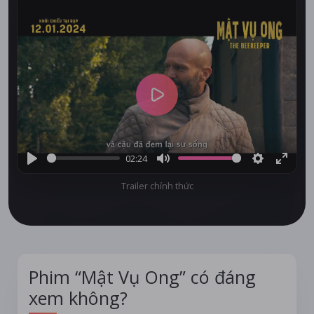
Play
02:24
Play
Mute
Settings
Enter
Trailer chính thức
fullsc
Phim “Mật Vụ Ong” có đáng
xem không?