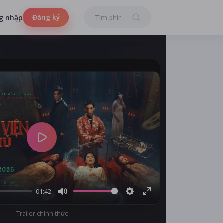
Đăng ký
g nhập
Play
01:42
Mute
Settings
Enter
Trailer chính thức
fullscreen