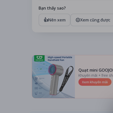
Bạn thấy sao?
👍
😐
Nên xem
Xem cũng được
Quạt mini GOOJO
Khuyến mãi + free sh
Xem khuyến mãi