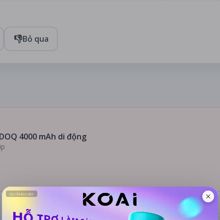
👎
Bỏ qua
DOQ 4000 mAh di động
ip