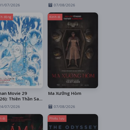
31/07/2026
07/08/2026
h động
Kinh dị
nan Movie 29
Ma Xưởng Hòm
26): Thiên Thần Sa
 Trên Xa Lộ
24/07/2026
07/08/2026
h dị
Phiêu lưu