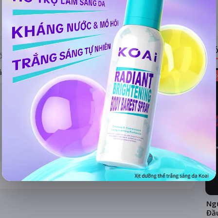
ĐÁNH GIÁ
TIN TỨC
Có
ỐNG RẠP
ả hệ thống
Kho
Ngư
Đầ