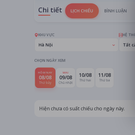
Chi tiết
LỊCH CHIẾU
BÌNH LUẬN
KHU VỰC
HỆ TH
Hà Nội
Tất c
CHỌN NGÀY XEM
HÔM NAY
MAI
10/08
11/08
08/08
09/08
Thứ hai
Thứ ba
Thứ bảy
Chủ nhật
Hiện chưa có suất chiếu cho ngày này.