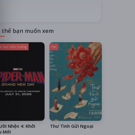
 thể bạn muốn xem
a học viễn tưởng
Hài
ời Nhện 4: Khởi
Thư Tình Gửi Ngoại
u Mới