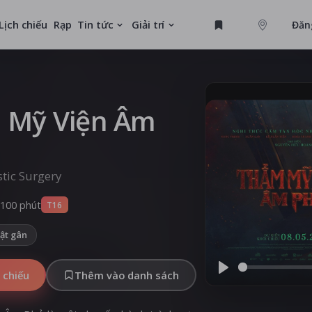
Lịch chiếu
Rạp
Tin tức
Giải trí
Đăn
GAME
U
 Mỹ Viện Âm
MỚI
tic Surgery
100 phút
T16
ật gân
 chiếu
Thêm vào danh sách
Play