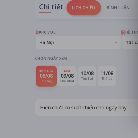
Chi tiết
LỊCH CHIẾU
BÌNH LUẬN
KHU VỰC
HỆ TH
Hà Nội
Tất c
CHỌN NGÀY XEM
HÔM NAY
MAI
10/08
11/08
08/08
09/08
Thứ hai
Thứ ba
Thứ bảy
Chủ nhật
Hiện chưa có suất chiếu cho ngày này.