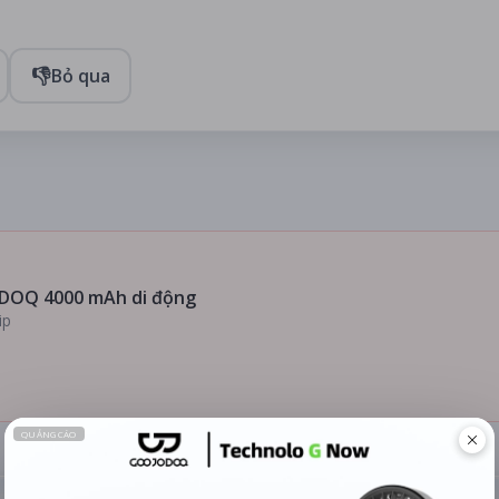
👎
Bỏ qua
DOQ 4000 mAh di động
ip