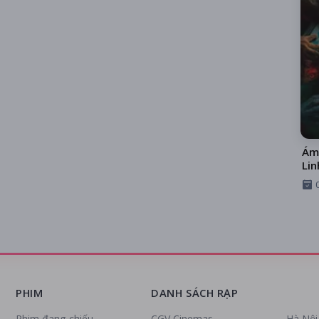
Ám
Lin
PHIM
DANH SÁCH RẠP
Phim đang chiếu
CGV Cinemas
Hà Nội