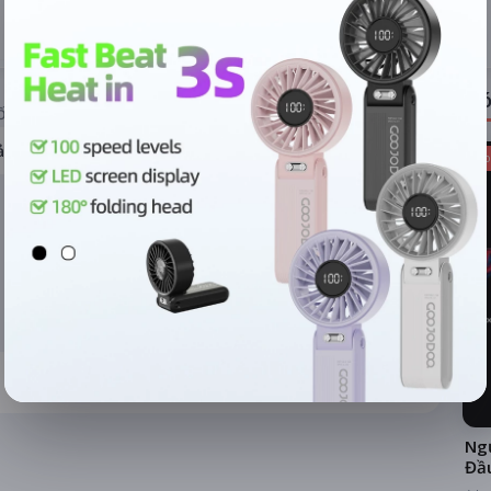
ĐÁNH GIÁ
TIN TỨC
Có
ỐNG RẠP
ả hệ thống
Kho
Ngư
Đầ