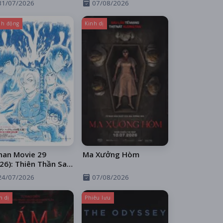
31/07/2026
07/08/2026
h động
Kinh dị
nan Movie 29
Ma Xưởng Hòm
26): Thiên Thần Sa
 Trên Xa Lộ
24/07/2026
07/08/2026
h dị
Phiêu lưu