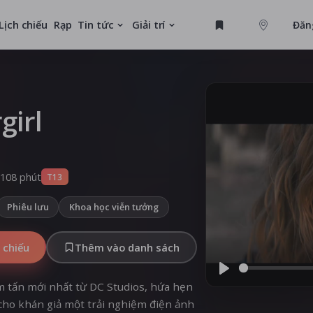
Lịch chiếu
Rạp
Tin tức
Giải trí
Đăn
GAME
U
girl
MỚI
108 phút
T13
Phiêu lưu
Khoa học viễn tưởng
 chiếu
Thêm vào danh sách
Play
m tấn mới nhất từ DC Studios, hứa hẹn
ho khán giả một trải nghiệm điện ảnh