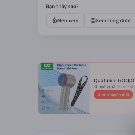
Bạn thấy sao?
👍
😐
Nên xem
Xem cũng được
Quạt mini GOOJO
Khuyến mãi + free sh
Xem khuyến mãi