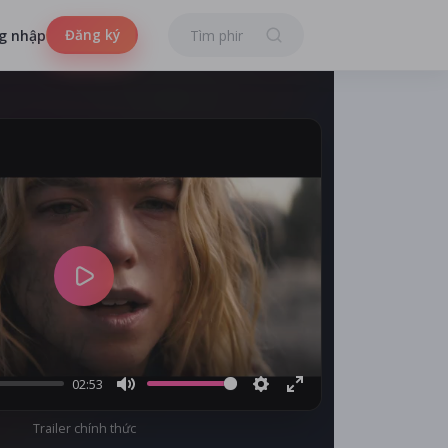
Đăng ký
g nhập
Play
02:53
Mute
Settings
Enter
Trailer chính thức
fullscreen