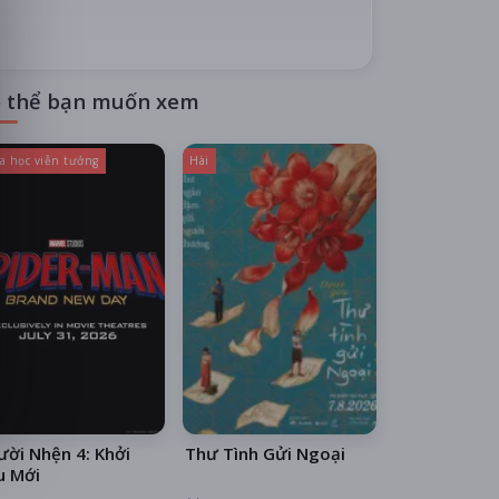
 thể bạn muốn xem
a học viễn tưởng
Hài
ời Nhện 4: Khởi
Thư Tình Gửi Ngoại
u Mới