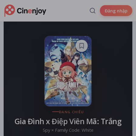
Đăng nhập
ĐANG CHIẾU
Gia Đình x Điệp Viên Mã: Trắng
Spy × Family Code: White