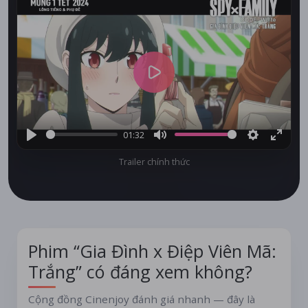
Play
01:32
Play
Mute
Settings
Enter
Trailer chính thức
fullsc
Phim “Gia Đình x Điệp Viên Mã:
Trắng” có đáng xem không?
Cộng đồng Cinenjoy đánh giá nhanh — đây là