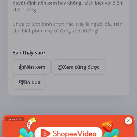
quyết định nên xem hay không
, tách biệt với điểm
chất lượng.
Chưa có lượt bình chọn nào. Hãy là người đầu tiên
cho biết phim này có đáng xem không!
Bạn thấy sao?
👍
😐
Nên xem
Xem cũng được
👎
Bỏ qua
TÀI TRỢ
Quạt mini GOOJODOQ 4000
mAh di động