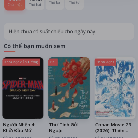
Thứ ba
Thứ tư
Chủ nhật
Thứ hai
Hiện chưa có suất chiếu cho ngày này.
Có thể bạn muốn xem
Khoa học viễn tưởng
Hài
Hành động
Người Nhện 4:
Thư Tình Gửi
Conan Movie 29
Khởi Đầu Mới
Ngoại
(2026): Thiên
Thần Sa Ngã