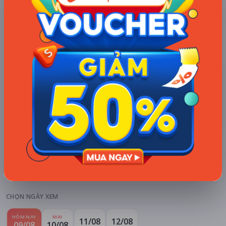
Khuyến mãi + free ship
Xem khuyến mãi
Chi tiết
LỊCH CHIẾU
BÌNH LUẬN
ĐÁNH GIÁ
TIN TỨC
KHU VỰC
HỆ THỐNG RẠP
Hà Nội
Tất cả hệ thống
CHỌN NGÀY XEM
HÔM NAY
MAI
11/08
12/08
09/08
10/08