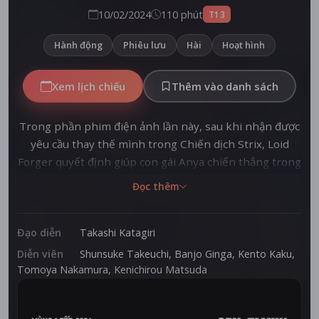
10/02/2024
110 phút
T13
Hành động
Phiêu lưu
Hài
Hoạt hình
Xem lịch chiếu
Thêm vào danh sách
Trong phần phim điện ảnh lần này, sau khi nhận được
yêu cầu thay thế mình trong Chiến dịch Strix, Loid
Forger quyết định giúp con gái Anya chiến thắng trong
cuộc thi nấu ăn tại Học viện Eden bằng cách nấu bữa
Đọc thêm
ăn yêu thích của hiệu trưởng để tránh bị thay thế khỏi
nhiệm vụ mật. Nhưng từ đây, gia đình Forger phát
hiện ra bí mật kinh hoàng ảnh hưởng đến hòa bình
Đạo diễn
Takashi Katagiri
thế giới.
Diễn viên
Shunsuke Takeuchi
,
Banjo Ginga
,
Kento Kaku
,
Tomoya Nakamura
,
Kenichirou Matsuda