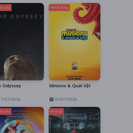
êu lưu
Hành động
e Odyssey
Minions & Quái Vật
17/07/2026
01/07/2026
êu lưu
Kinh dị