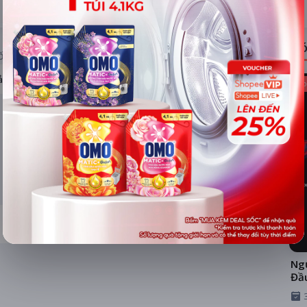
ĐÁNH GIÁ
TIN TỨC
Có
ỐNG RẠP
ả hệ thống
Kho
Ngư
Đầ