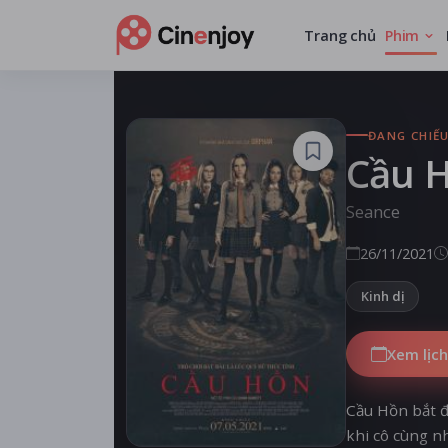
Trang chủ
Phim
ĐANG CHIẾ
Cầu 
Seance
26/11/2021
Kinh dị
Xem lịch
Cầu Hồn bắt đầ
khi cô cùng n