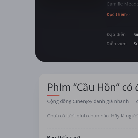
Camille Meado
của nữ sinh x
Đọc thêm
Kerrie. Khi C
cầu hồn năm xư
Đạo diễn
S
Diễn viên
S
Phim “Cầu Hồn” có
Cộng đồng Cinenjoy đánh giá nhanh — đ
Chưa có lượt bình chọn nào. Hãy là ngườ
Bạn thấy sao?