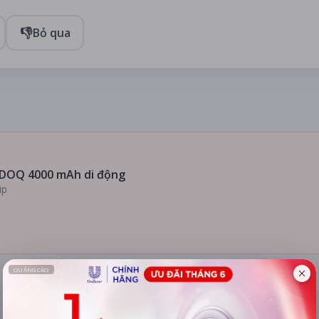
👎
Bỏ qua
DOQ 4000 mAh di động
ip