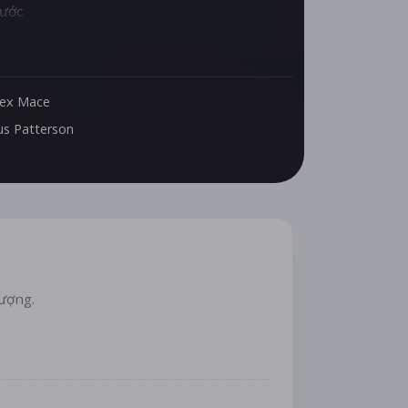
rước
ật về
a buổi
lex Mace
s Patterson
lượng.