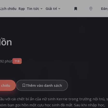
Lịch chiếu
Rạp
Tin tức
Giải trí
Đăn
GAME
U
Hồn
MỚI
92 phút
T18
 chiếu
Thêm vào danh sách
u với cái chết bí ẩn của nữ sinh Kerrie trong trường nội trú, 
hóm bạn gọi hồn một cựu học sinh đã mất. Sau khi nhập học,