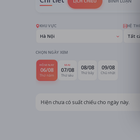
LỊCH CHIẾU
BÌNH LUẬN
KHU VỰC
HỆ TH
Hà Nội
Tất c
CHỌN NGÀY XEM
HÔM NAY
MAI
08/08
09/08
06/08
07/08
Thứ bảy
Chủ nhật
Thứ năm
Thứ sáu
Hiện chưa có suất chiếu cho ngày này.