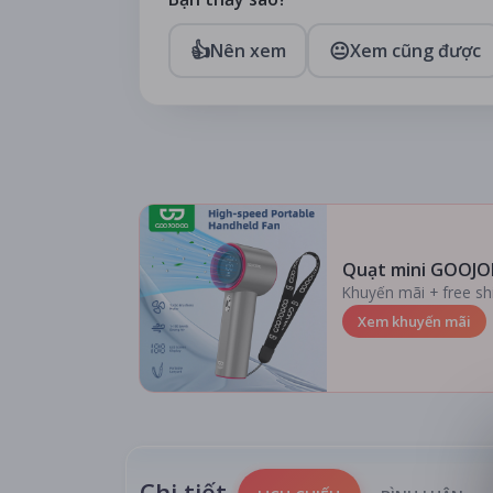
👍
😐
Nên xem
Xem cũng được
Quạt mini GOOJO
Khuyến mãi + free sh
Xem khuyến mãi
Chi tiết