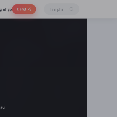
Đăng ký
g nhập
sau