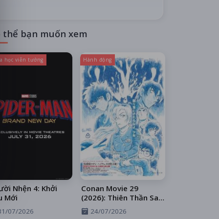
 thể bạn muốn xem
a học viễn tưởng
Hành động
ời Nhện 4: Khởi
Conan Movie 29
u Mới
(2026): Thiên Thần Sa
Ngã Trên Xa Lộ
31/07/2026
24/07/2026