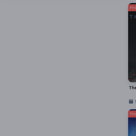
Phi
Th
Phi