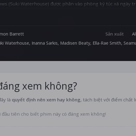
ws (Suki Waterhouse) được phân vào phòng ký túc xá ngày t
ấu số. Cô dần cảm thấy những sự việc kì quái và phát hiện bí m
amille quyết định tìm kiếm sự thật, nhóm nữ sinh từng tham gi
a lần lượt mất tích một cách bí ẩn.
imon Barrett
Sản xuất
A
uki Waterhouse
,
Inanna Sarkis
,
Madisen Beaty
,
Ella-Rae Smith
,
Seamu
 đáng xem không?
ây là
quyết định nên xem hay không
, tách biệt với điểm chất 
i đầu tiên cho biết phim này có đáng xem không!