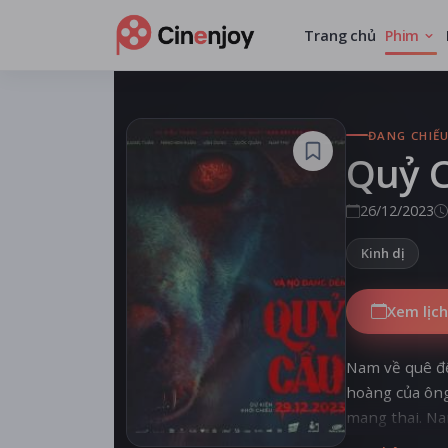
Trang chủ
Phim
ĐANG CHIẾ
Quỷ 
26/12/2023
Kinh dị
Xem lịch
Nam về quê để
hoàng của ông
mang thai. Na
táng bố, và Mí