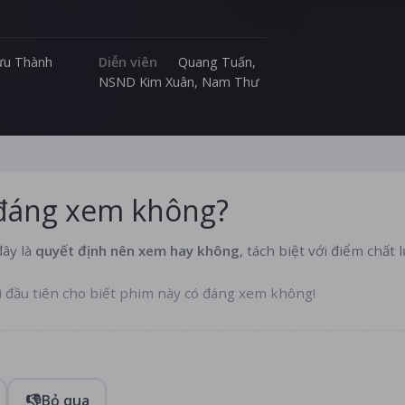
g Quyết, bà Thúy, và bà Liễu thì tin vào
n Nam nghi ngờ về lò mổ chó truyền
đình và phải điều tra để giải quyết sự
ưu Thành
Diễn viên
Quang Tuấn
,
NSND Kim Xuân
,
Nam Thư
g diễn ra.
 đáng xem không?
ây là
quyết định nên xem hay không
, tách biệt với điểm chất 
i đầu tiên cho biết phim này có đáng xem không!
👎
Bỏ qua