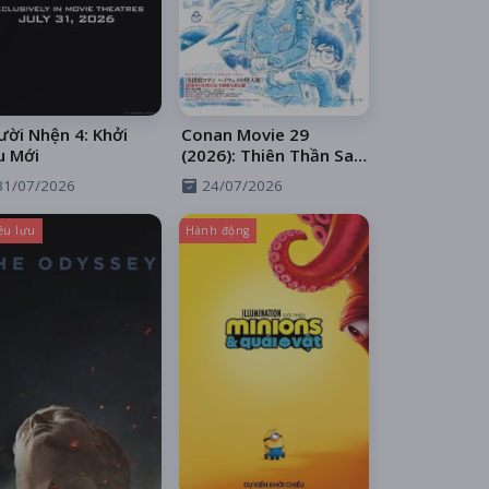
ời Nhện 4: Khởi
Conan Movie 29
u Mới
(2026): Thiên Thần Sa
Ngã Trên Xa Lộ
31/07/2026
24/07/2026
êu lưu
Hành động