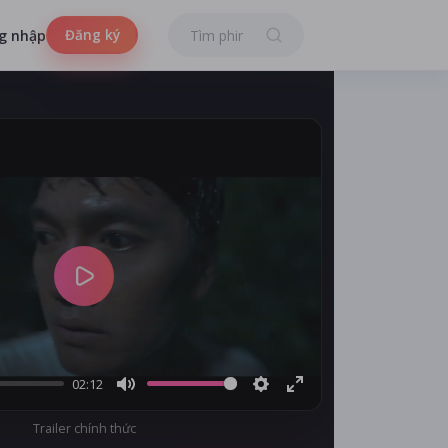
Đăng ký
g nhập
Play
02:12
Mute
Settings
Enter
Trailer chính thức
fullscreen