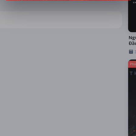
Ngư
Đầ
Phi