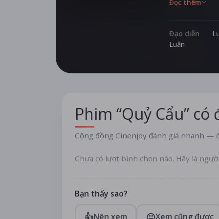
Đọc thêm
hiện kì lạ. Ôn
thầy cúng, cò
thống của gia 
Đạo diễn
L
Luân
kiện kỳ lạ đan
Phim “Quỷ Cẩu” có
Cộng đồng Cinenjoy đánh giá nhanh — đ
Chưa có lượt bình chọn nào. Hãy là ngườ
Bạn thấy sao?
👍
😐
Nên xem
Xem cũng được