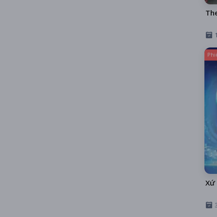
Th
Phi
Xứ 