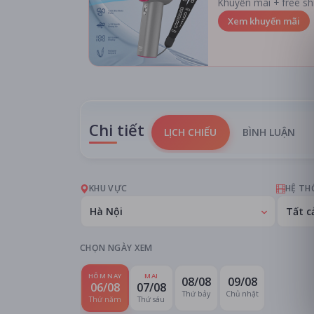
Khuyến mãi + free sh
Xem khuyến mãi
Chi tiết
LỊCH CHIẾU
BÌNH LUẬN
KHU VỰC
HỆ TH
Hà Nội
Tất c
CHỌN NGÀY XEM
HÔM NAY
MAI
08/08
09/08
06/08
07/08
Thứ bảy
Chủ nhật
Thứ năm
Thứ sáu