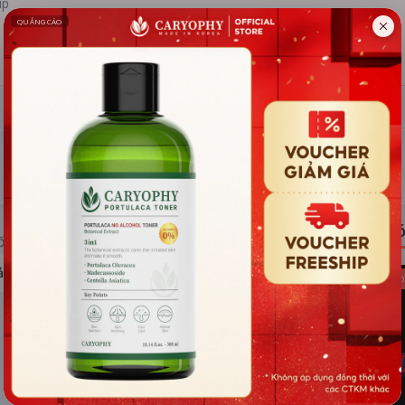
ip
ĐÁNH GIÁ
TIN TỨC
Có
ỐNG RẠP
ả hệ thống
Kho