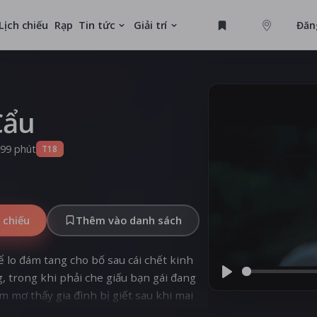
Lịch chiếu
Rạp
Tin tức
Giải trí
Đăn
GAME
U
Cẩu
MỚI
99 phút
T18
 chiếu
Thêm vào danh sách
 lo đám tang cho bố sau cái chết kinh
, trong khi phải che giấu bạn gái đang
Play
m mơ thấy gia đình bị giết sau khi mai
t – con chó trắng của gia đình có biểu