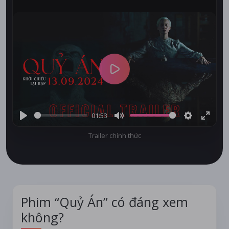
Play
01:53
Play
Mute
Settings
Enter
Trailer chính thức
fullsc
Phim “Quỷ Án” có đáng xem
không?