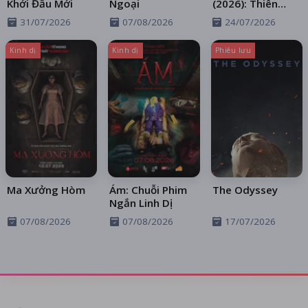
Khởi Đầu Mới
Ngoại
(2026): Thiên
Thần Sa Ngã
31/07/2026
07/08/2026
24/07/2026
Trên Xa Lộ
Kinh dị
Kinh dị
Phiêu lưu
Ma Xưởng Hòm
Ám: Chuỗi Phim
The Odyssey
Ngắn Linh Dị
07/08/2026
07/08/2026
17/07/2026