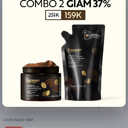
mAh di động
Khuyến mãi + free ship
Xem khuyến mãi
Chi tiết
LỊCH CHIẾU
BÌNH LUẬN
ĐÁNH GIÁ
TIN TỨC
KHU VỰC
HỆ THỐNG RẠP
Hà Nội
Tất cả hệ thống
CHỌN NGÀY XEM