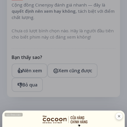
Cộng đồng Cinenjoy đánh giá nhanh — đây là
quyết định nên xem hay không
, tách biệt với điểm
chất lượng.
Chưa có lượt bình chọn nào. Hãy là người đầu tiên
cho biết phim này có đáng xem không!
Bạn thấy sao?
👍
😐
Nên xem
Xem cũng được
👎
Bỏ qua
TÀI TRỢ
Quạt mini GOOJODOQ 4000