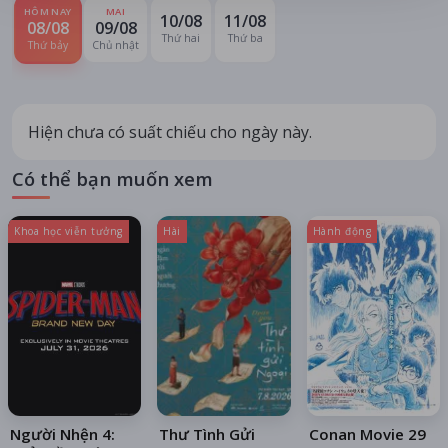
HÔM NAY
MAI
10/08
11/08
08/08
09/08
Thứ hai
Thứ ba
Thứ bảy
Chủ nhật
Hiện chưa có suất chiếu cho ngày này.
Có thể bạn muốn xem
Khoa học viễn tưởng
Hài
Hành động
Người Nhện 4:
Thư Tình Gửi
Conan Movie 29