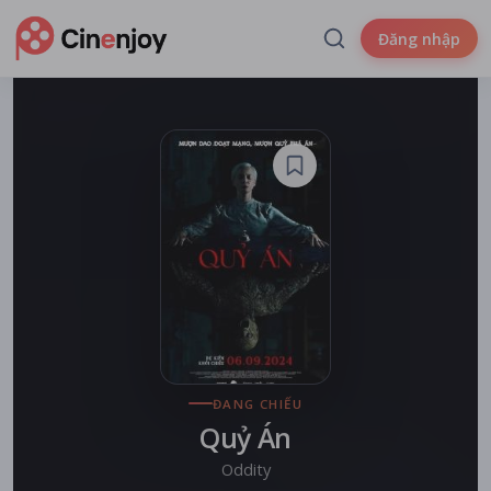
Đăng nhập
ĐANG CHIẾU
Quỷ Án
Oddity