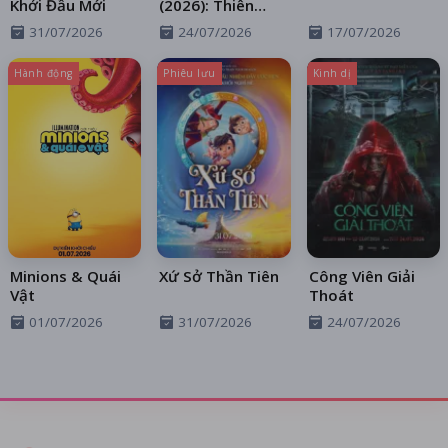
Khởi Đầu Mới
(2026): Thiên
Thần Sa Ngã
31/07/2026
24/07/2026
17/07/2026
Trên Xa Lộ
Hành động
Phiêu lưu
Kinh dị
Minions & Quái
Xứ Sở Thần Tiên
Công Viên Giải
Vật
Thoát
01/07/2026
31/07/2026
24/07/2026