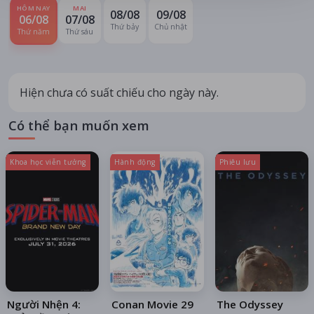
HÔM NAY
MAI
08/08
09/08
06/08
07/08
Thứ bảy
Chủ nhật
Thứ năm
Thứ sáu
Hiện chưa có suất chiếu cho ngày này.
Có thể bạn muốn xem
Khoa học viễn tưởng
Hành động
Phiêu lưu
Người Nhện 4:
Conan Movie 29
The Odyssey