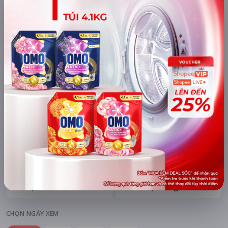
mAh di động
Khuyến mãi + free ship
Xem khuyến mãi
Chi tiết
LỊCH CHIẾU
BÌNH LUẬN
ĐÁNH GIÁ
TIN TỨC
KHU VỰC
HỆ THỐNG RẠP
Hà Nội
Tất cả hệ thống
CHỌN NGÀY XEM