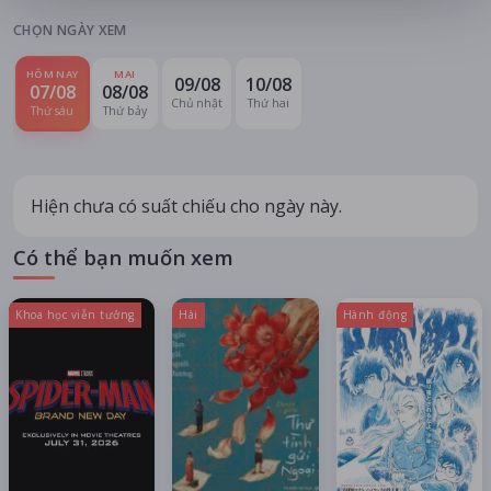
CHỌN NGÀY XEM
HÔM NAY
MAI
09/08
10/08
07/08
08/08
Chủ nhật
Thứ hai
Thứ sáu
Thứ bảy
Hiện chưa có suất chiếu cho ngày này.
Có thể bạn muốn xem
Khoa học viễn tưởng
Hài
Hành động