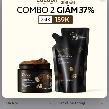
TÀI TRỢ
Quạt mini GOOJODOQ 4000
mAh di động
Khuyến mãi + free ship
Xem khuyến mãi
Chi tiết
LỊCH CHIẾU
BÌNH LUẬN
ĐÁNH GIÁ
TIN TỨC
KHU VỰC
HỆ THỐNG RẠP
Hà Nội
Tất cả hệ thống