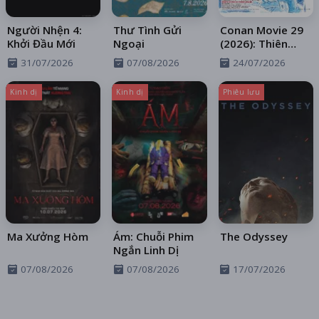
Người Nhện 4:
Thư Tình Gửi
Conan Movie 29
Khởi Đầu Mới
Ngoại
(2026): Thiên
Thần Sa Ngã
31/07/2026
07/08/2026
24/07/2026
Trên Xa Lộ
Kinh dị
Kinh dị
Phiêu lưu
Ma Xưởng Hòm
Ám: Chuỗi Phim
The Odyssey
Ngắn Linh Dị
07/08/2026
07/08/2026
17/07/2026