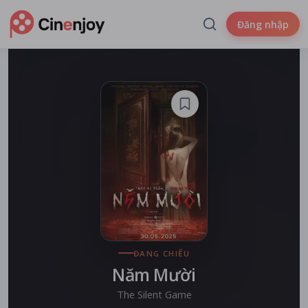
Đăng nhập
ĐANG CHIẾU
Năm Mười
The Silent Game