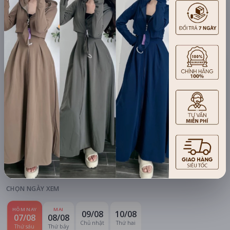
Xem khuyến mãi
Chi tiết
LỊCH CHIẾU
BÌNH LUẬN
ĐÁNH GIÁ
TIN TỨC
KHU VỰC
HỆ THỐNG RẠP
Hà Nội
Tất cả hệ thống
CHỌN NGÀY XEM
HÔM NAY
MAI
09/08
10/08
07/08
08/08
Chủ nhật
Thứ hai
Thứ sáu
Thứ bảy