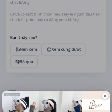
chất lượng.
Chưa có lượt bình chọn nào. Hãy là người đầu tiên
cho biết phim này có đáng xem không!
Bạn thấy sao?
👍
😐
Nên xem
Xem cũng được
👎
Bỏ qua
TÀI TRỢ
Quạt mini GOOJODOQ 4000
mAh di động
Khuyến mãi + free ship