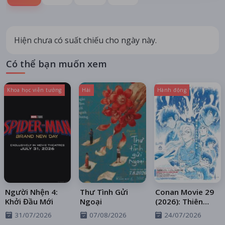
Hiện chưa có suất chiếu cho ngày này.
Có thể bạn muốn xem
Khoa học viễn tưởng
Hài
Hành động
Người Nhện 4:
Thư Tình Gửi
Conan Movie 29
Khởi Đầu Mới
Ngoại
(2026): Thiên
Thần Sa Ngã
31/07/2026
07/08/2026
24/07/2026
Trên Xa Lộ