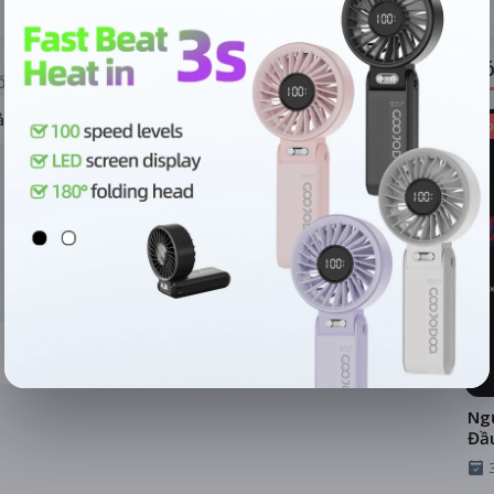
Có
ỐNG RẠP
ả hệ thống
Kho
Ngư
Đầ