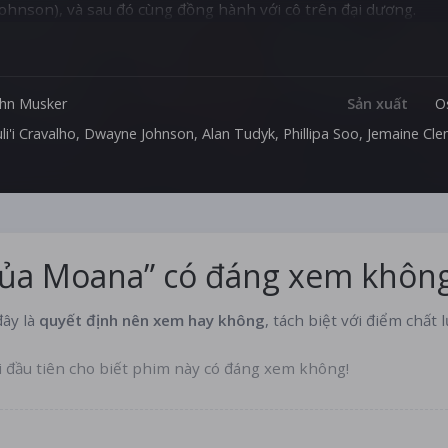
Johnson), và sau đó cùng đồng hành với cô trên đại dương.
ohn Musker
Sản xuất
O
li'i Cravalho
,
Dwayne Johnson
,
Alan Tudyk
,
Phillipa Soo
,
Jemaine Cl
Của Moana” có đáng xem khôn
ây là
quyết định nên xem hay không
, tách biệt với điểm chất 
i đầu tiên cho biết phim này có đáng xem không!