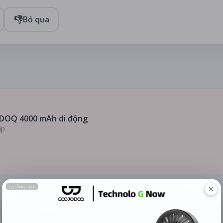
👎
Bỏ qua
DOQ 4000 mAh di động
ip
ĐÁNH GIÁ
TIN TỨC