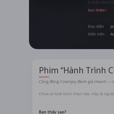
Á thần Maui (
Đọc thêm
Đạo diễn
J
Diễn viên
Au
Phim “Hành Trình 
Cộng đồng Cinenjoy đánh giá nhanh — đ
Chưa có lượt bình chọn nào. Hãy là ngườ
Bạn thấy sao?