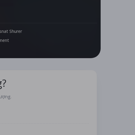
snat Shurer
ement
g?
lượng.