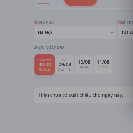
KHU VỰC
HỆ TH
Hà Nội
Tất c
CHỌN NGÀY XEM
HÔM NAY
MAI
10/08
11/08
08/08
09/08
Thứ hai
Thứ ba
Thứ bảy
Chủ nhật
Hiện chưa có suất chiếu cho ngày này.