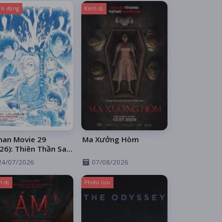
h động
Kinh dị
nan Movie 29
Ma Xưởng Hòm
26): Thiên Thần Sa
 Trên Xa Lộ
24/07/2026
07/08/2026
h dị
Phiêu lưu