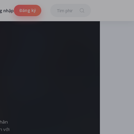
Đăng ký
g nhập
thân
n với