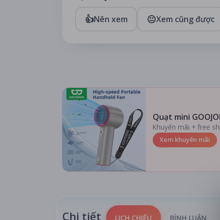
👍
😐
Nên xem
Xem cũng được
Quạt mini GOOJO
Khuyến mãi + free sh
Xem khuyến mãi
Chi tiết
LỊCH CHIẾU
BÌNH LUẬN