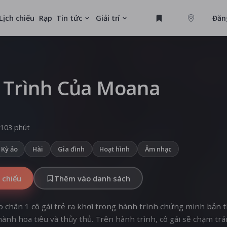
Lịch chiếu
Rạp
Tin tức
Giải trí
Đăn
GAME
U
 Trình Của Moana
MỚI
103 phút
Kỳ ảo
Hài
Gia đình
Hoạt hình
Âm nhạc
 chiếu
Thêm vào danh sách
 chân 1 cô gái trẻ ra khơi trong hành trình chứng minh bản 
ành hoa tiêu và thủy thủ. Trên hành trình, cô gái sẽ chạm trá