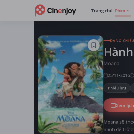
Trang chủ
Phim
ĐANG CHIẾ
Hành
Moana
25/11/2016
Phiêu lưu
Xem lịch
Moana sẽ theo
mình để trở th