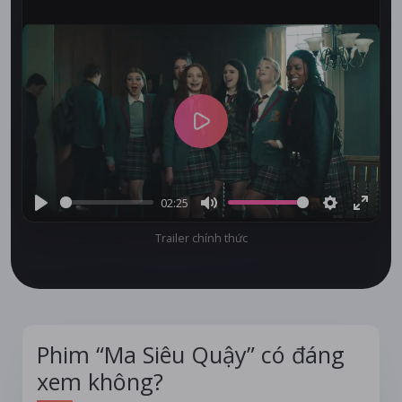
Play
02:25
Play
Mute
Settings
Enter
Trailer chính thức
fullsc
Phim “Ma Siêu Quậy” có đáng
xem không?