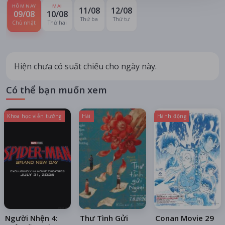
HÔM NAY
MAI
11/08
12/08
09/08
10/08
Thứ ba
Thứ tư
Chủ nhật
Thứ hai
Hiện chưa có suất chiếu cho ngày này.
Có thể bạn muốn xem
Khoa học viễn tưởng
Hài
Hành động
Người Nhện 4:
Thư Tình Gửi
Conan Movie 29