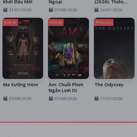
Khởi Đầu Mới
Ngoại
(2026): Thiên
Thần Sa Ngã
31/07/2026
07/08/2026
24/07/2026
Trên Xa Lộ
Kinh dị
Kinh dị
Phiêu lưu
Ma Xưởng Hòm
Ám: Chuỗi Phim
The Odyssey
Ngắn Linh Dị
07/08/2026
07/08/2026
17/07/2026