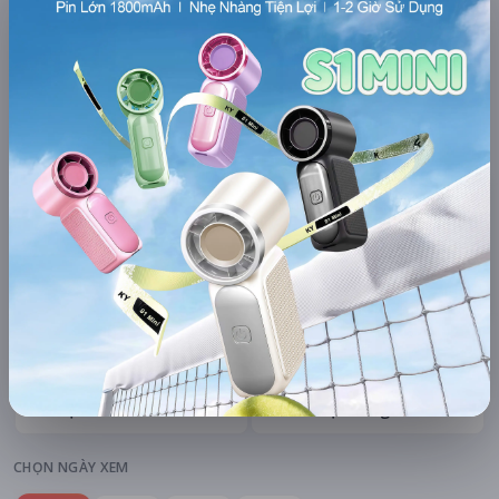
mAh di động
Khuyến mãi + free ship
Xem khuyến mãi
Chi tiết
LỊCH CHIẾU
BÌNH LUẬN
ĐÁNH GIÁ
TIN TỨC
KHU VỰC
HỆ THỐNG RẠP
Hà Nội
Tất cả hệ thống
CHỌN NGÀY XEM