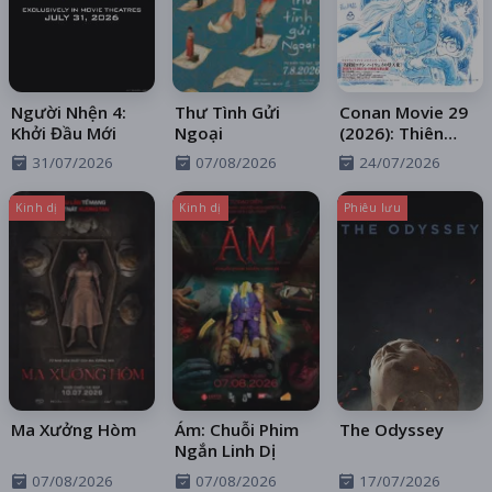
Người Nhện 4:
Thư Tình Gửi
Conan Movie 29
Khởi Đầu Mới
Ngoại
(2026): Thiên
Thần Sa Ngã
31/07/2026
07/08/2026
24/07/2026
Trên Xa Lộ
Kinh dị
Kinh dị
Phiêu lưu
Ma Xưởng Hòm
Ám: Chuỗi Phim
The Odyssey
Ngắn Linh Dị
07/08/2026
07/08/2026
17/07/2026