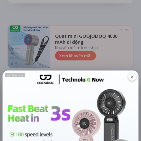
TÀI TRỢ
Quạt mini GOOJODOQ 4000
mAh di động
Khuyến mãi + free ship
Xem khuyến mãi
Chi tiết
LỊCH CHIẾU
BÌNH LUẬN
ĐÁNH GIÁ
TIN TỨC