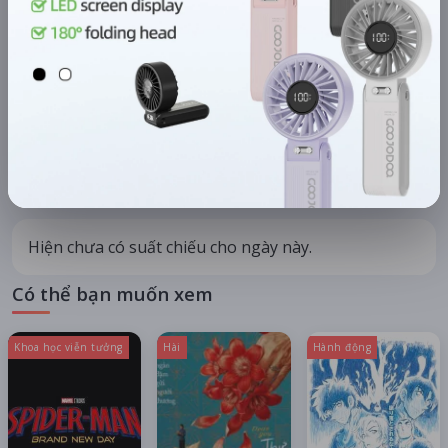
KHU VỰC
HỆ THỐNG RẠP
Hà Nội
Tất cả hệ thống
CHỌN NGÀY XEM
HÔM NAY
MAI
09/08
10/08
07/08
08/08
Chủ nhật
Thứ hai
Thứ sáu
Thứ bảy
Hiện chưa có suất chiếu cho ngày này.
Có thể bạn muốn xem
Khoa học viễn tưởng
Hài
Hành động