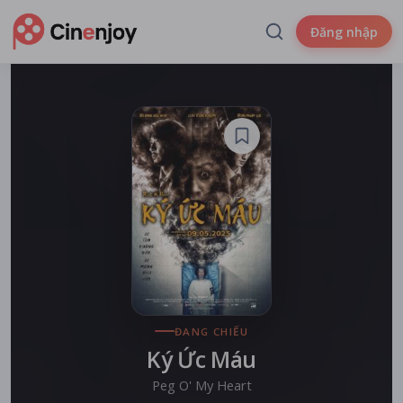
Đăng nhập
ĐANG CHIẾU
Ký Ức Máu
Peg O' My Heart