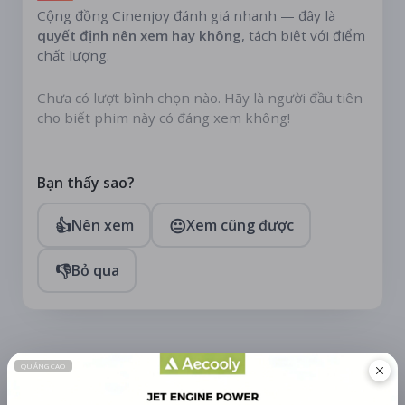
Cộng đồng Cinenjoy đánh giá nhanh — đây là
quyết định nên xem hay không
, tách biệt với điểm
chất lượng.
Chưa có lượt bình chọn nào. Hãy là người đầu tiên
cho biết phim này có đáng xem không!
Bạn thấy sao?
👍
😐
Nên xem
Xem cũng được
👎
Bỏ qua
TÀI TRỢ
Quạt mini GOOJODOQ 4000