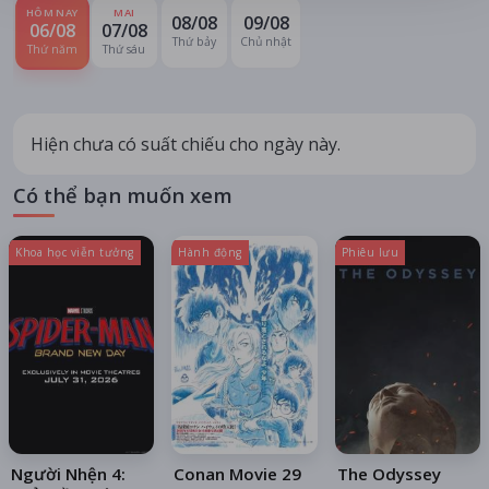
HÔM NAY
MAI
08/08
09/08
06/08
07/08
Thứ bảy
Chủ nhật
Thứ năm
Thứ sáu
Hiện chưa có suất chiếu cho ngày này.
Có thể bạn muốn xem
Khoa học viễn tưởng
Hành động
Phiêu lưu
Người Nhện 4:
Conan Movie 29
The Odyssey