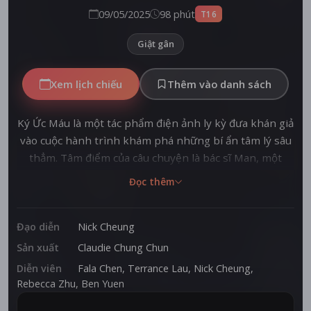
09/05/2025
98 phút
T16
Giật gân
Xem lịch chiếu
Thêm vào danh sách
Ký Ức Máu là một tác phẩm điện ảnh ly kỳ đưa khán giả
vào cuộc hành trình khám phá những bí ẩn tâm lý sâu
thẳm. Tâm điểm của câu chuyện là bác sĩ Man, một
chuyên gia tâm lý học với khả năng đặc biệt trong việc
Đọc thêm
khai mở những góc khuất tiềm thức của bệnh nhân.
Cuộc sống của ông bị xáo trộn khi ông gặp gỡ Choi,
một người tài xế đang đối mặt với những cơn mất ngủ
Đạo diễn
Nick Cheung
và ảo giác đầy bí ẩn. Dưới bàn tay tư vấn tận tâm của
Sản xuất
Claudie Chung Chun
Man, từng lớp bí mật đen tối dần được vén màn, hé lộ
Diễn viên
Fala Chen
,
Terrance Lau
,
Nick Cheung
,
những sự thật rùng rợn mà Choi đang giấu kín. Bộ
Rebecca Zhu
,
Ben Yuen
phim không chỉ là một hành trình khám phá tâm lý mà