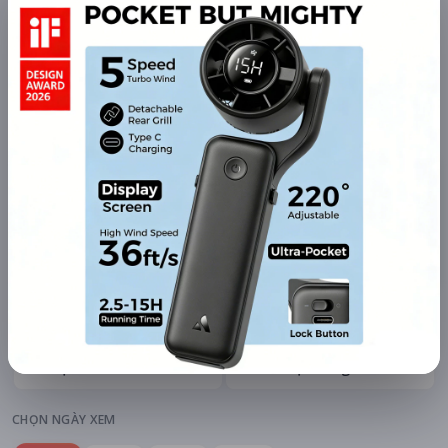
mAh di động
Khuyến mãi + free ship
Xem khuyến mãi
Chi tiết
LỊCH CHIẾU
BÌNH LUẬN
ĐÁNH GIÁ
TIN TỨC
KHU VỰC
HỆ THỐNG RẠP
Hà Nội
Tất cả hệ thống
CHỌN NGÀY XEM