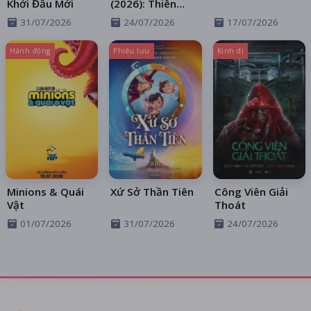
Khởi Đầu Mới
(2026): Thiên
Thần Sa Ngã
31/07/2026
24/07/2026
17/07/2026
Trên Xa Lộ
Hành động
Phiêu lưu
Kinh dị
Minions & Quái
Xứ Sở Thần Tiên
Công Viên Giải
Vật
Thoát
01/07/2026
31/07/2026
24/07/2026