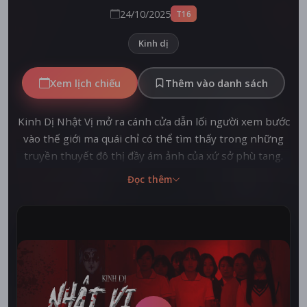
24/10/2025
T16
Kinh dị
Xem lịch chiếu
Thêm vào danh sách
Kinh Dị Nhật Vị mở ra cánh cửa dẫn lối người xem bước
vào thế giới ma quái chỉ có thể tìm thấy trong những
truyền thuyết đô thị đầy ám ảnh của xứ sở phù tang.
Mỗi câu chuyện trong tuyển tập này là một chuyến
Đọc thêm
hành trình lạ lùng, từ lời tiên đoán rợn gáy của cô bé
mang năng lực bí ẩn đến căn phòng u tối nơi lũ bồ câu
không ngừng đập cánh như báo hiệu điềm chẳng lành.
Cảm giác lạnh sống lưng tiếp tục len lỏi qua cuộc gặp
gỡ với hành khách kỳ lạ trên chuyến tàu đêm, hay
tiếng thì thầm sợ hãi khi kẻ cắp phải đối mặt với bà già
bí ẩn. Đặc biệt, ngôi làng hình nhân tái hiện một nỗi sợ