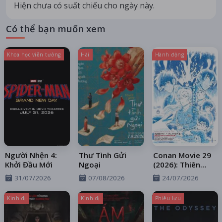
Hiện chưa có suất chiếu cho ngày này.
Có thể bạn muốn xem
Khoa học viễn tưởng
Hài
Hành động
Người Nhện 4:
Thư Tình Gửi
Conan Movie 29
Khởi Đầu Mới
Ngoại
(2026): Thiên
Thần Sa Ngã
31/07/2026
07/08/2026
24/07/2026
Trên Xa Lộ
Kinh dị
Kinh dị
Phiêu lưu