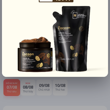
Chi tiết
LỊCH CHIẾU
BÌNH LUẬN
ĐÁNH GIÁ
TIN TỨC
KHU VỰC
HỆ THỐNG RẠP
Hà Nội
Tất cả hệ thống
CHỌN NGÀY XEM
HÔM NAY
MAI
09/08
10/08
07/08
08/08
Chủ nhật
Thứ hai
Thứ sáu
Thứ bảy