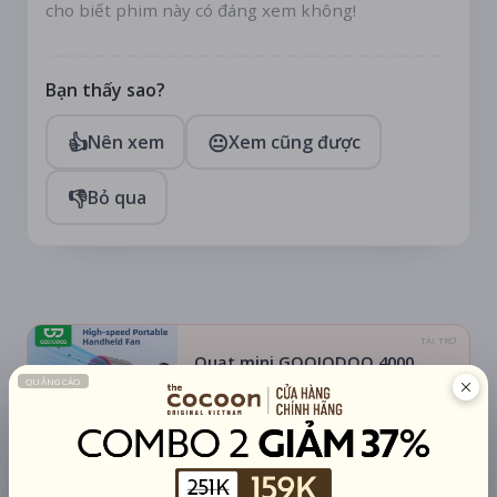
cho biết phim này có đáng xem không!
Bạn thấy sao?
👍
😐
Nên xem
Xem cũng được
👎
Bỏ qua
TÀI TRỢ
Quạt mini GOOJODOQ 4000
mAh di động
Khuyến mãi + free ship
Xem khuyến mãi