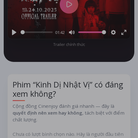
cổ xưa, đan xen giữa thực và ảo, khiến khán giả phải
Play
rùng mình, thầm hỏi liệu mình có dám khám phá hết
bức màn của những bí mật kinh hoàng này không.
01:42
Play
Mute
Settings
Enter
Trailer chính thức
fullsc
Phim “Kinh Dị Nhật Vị” có đáng
xem không?
Cộng đồng Cinenjoy đánh giá nhanh — đây là
quyết định nên xem hay không
, tách biệt với điểm
chất lượng.
Chưa có lượt bình chọn nào. Hãy là người đầu tiên