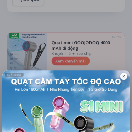
TÀI TRỢ
Quạt mini GOOJODOQ 4000
mAh di động
Khuyến mãi + free ship
Xem khuyến mãi
Chi tiết
LỊCH CHIẾU
BÌNH LUẬN
ĐÁNH GIÁ
TIN TỨC