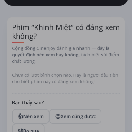
nhà sản xuất phim quyền lực nhưng đầy phóng túng.
Khinh Miệt không chỉ là một bức tranh về thế giới điện
ảnh mà còn là một câu chuyện sâu sắc về tình yêu và
lòng tự trọng, nơi cảm xúc và lý trí không ngừng va
Phim “Khinh Miệt” có đáng xem
chạm.
không?
Cộng đồng Cinenjoy đánh giá nhanh — đây là
quyết định nên xem hay không
, tách biệt với điểm
chất lượng.
Chưa có lượt bình chọn nào. Hãy là người đầu tiên
cho biết phim này có đáng xem không!
Bạn thấy sao?
👍
😐
Nên xem
Xem cũng được
👎
Bỏ qua