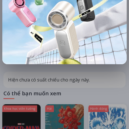
KHU VỰC
HỆ THỐNG RẠP
Hà Nội
Tất cả hệ thống
CHỌN NGÀY XEM
HÔM NAY
MAI
10/08
11/08
08/08
09/08
Thứ hai
Thứ ba
Thứ bảy
Chủ nhật
Hiện chưa có suất chiếu cho ngày này.
Có thể bạn muốn xem
Khoa học viễn tưởng
Hài
Hành động