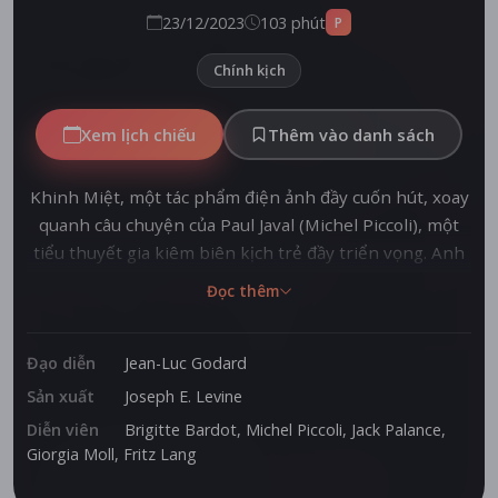
23/12/2023
103 phút
P
Chính kịch
Xem lịch chiếu
Thêm vào danh sách
Khinh Miệt, một tác phẩm điện ảnh đầy cuốn hút, xoay
quanh câu chuyện của Paul Javal (Michel Piccoli), một
tiểu thuyết gia kiêm biên kịch trẻ đầy triển vọng. Anh
được giao nhiệm vụ tái hiện kịch bản sử thi Odyssey
Đọc thêm
của Homer theo cách mới mẻ, với áp lực phải tạo ra
một bộ phim thương mại hấp dẫn. Sự xung đột giữa
nghệ thuật và thương mại không chỉ khiến Paul căng
Đạo diễn
Jean-Luc Godard
thẳng mà còn làm rạn nứt mối quan hệ với người vợ
Sản xuất
Joseph E. Levine
xinh đẹp Camille (Brigitte Bardot). Tình yêu nồng nàn
Diễn viên
Brigitte Bardot
,
Michel Piccoli
,
Jack Palance
,
của họ dần dần đối mặt với sóng gió khi Camille bị bỏ
Giorgia Moll
,
Fritz Lang
lại trong xe cùng Jeremy Prokosch (Jack Palance), một