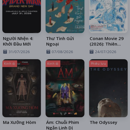
Người Nhện 4:
Thư Tình Gửi
Conan Movie 29
Khởi Đầu Mới
Ngoại
(2026): Thiên
Thần Sa Ngã
31/07/2026
07/08/2026
24/07/2026
Trên Xa Lộ
Kinh dị
Kinh dị
Phiêu lưu
Ma Xưởng Hòm
Ám: Chuỗi Phim
The Odyssey
Ngắn Linh Dị