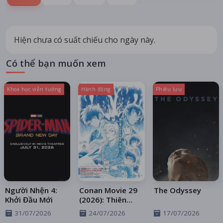
Hiện chưa có suất chiếu cho ngày này.
Có thể bạn muốn xem
Khoa học viễn tưởng
Hành động
Phiêu lưu
Người Nhện 4:
Conan Movie 29
The Odyssey
Khởi Đầu Mới
(2026): Thiên
Thần Sa Ngã
31/07/2026
24/07/2026
17/07/2026
Trên Xa Lộ