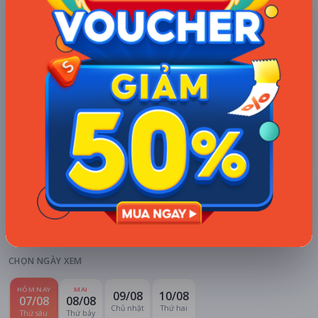
Xem khuyến mãi
Chi tiết
LỊCH CHIẾU
BÌNH LUẬN
ĐÁNH GIÁ
TIN TỨC
KHU VỰC
HỆ THỐNG RẠP
Hà Nội
Tất cả hệ thống
CHỌN NGÀY XEM
HÔM NAY
MAI
09/08
10/08
07/08
08/08
Chủ nhật
Thứ hai
Thứ sáu
Thứ bảy