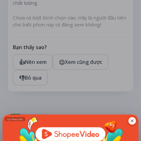
chất lượng.
Chưa có lượt bình chọn nào. Hãy là người đầu tiên
cho biết phim này có đáng xem không!
Bạn thấy sao?
👍
😐
Nên xem
Xem cũng được
👎
Bỏ qua
TÀI TRỢ
Quạt mini GOOJODOQ 4000
mAh di động
Khuyến mãi + free ship