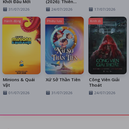
Khởi Đầu Mới
(2026): Thiên
Thần Sa Ngã
31/07/2026
24/07/2026
17/07/2026
Trên Xa Lộ
Hành động
Phiêu lưu
Kinh dị
Minions & Quái
Xứ Sở Thần Tiên
Công Viên Giải
Vật
Thoát
01/07/2026
31/07/2026
24/07/2026