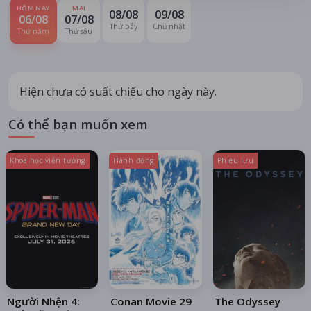
HÔM NAY
MAI
08/08
09/08
06/08
07/08
Thứ bảy
Chủ nhật
Thứ năm
Thứ sáu
Hiện chưa có suất chiếu cho ngày này.
Có thể bạn muốn xem
Khoa học viễn tưởng
Hành động
Phiêu lưu
Người Nhện 4:
Conan Movie 29
The Odyssey