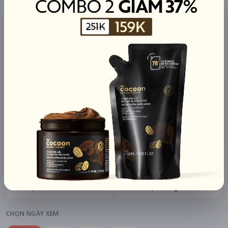
mAh di động
Khuyến mãi + free ship
Xem khuyến mãi
Chi tiết
LỊCH CHIẾU
BÌNH LUẬN
ĐÁNH GIÁ
TIN TỨC
KHU VỰC
HỆ THỐNG RẠP
Hà Nội
Tất cả hệ thống
CHỌN NGÀY XEM