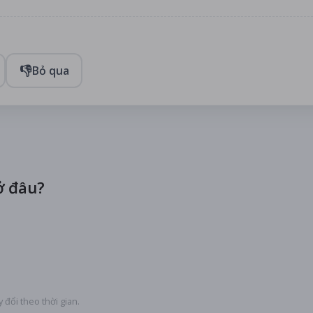
👎
Bỏ qua
 đâu?
 đổi theo thời gian.