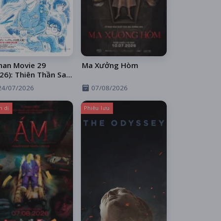
nan Movie 29
Ma Xưởng Hòm
26): Thiên Thần Sa
 Trên Xa Lộ
24/07/2026
07/08/2026
h dị
Phiêu lưu