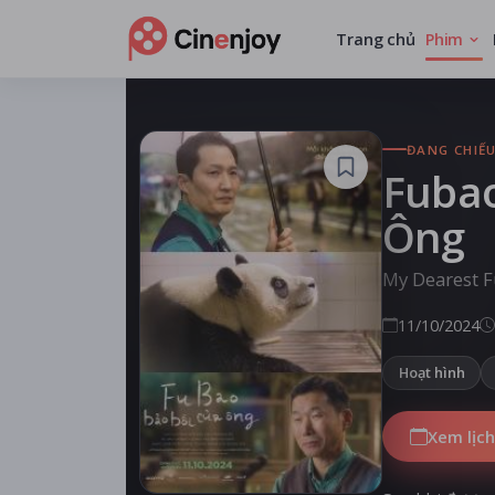
Trang chủ
Phim
ĐANG CHIẾ
Fubao
Ông
My Dearest 
11/10/2024
Hoạt hình
Xem lịch