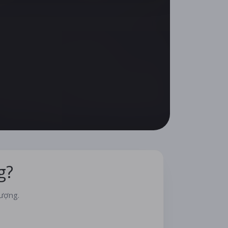
g?
lượng.