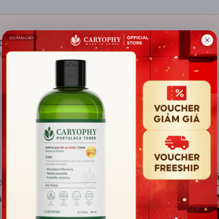
DOQ 4000 mAh di động
ip
ĐÁNH GIÁ
TIN TỨC
Có
ỐNG RẠP
ả hệ thống
Kho