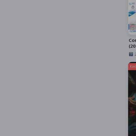
Co
(20
Ngã
Kin