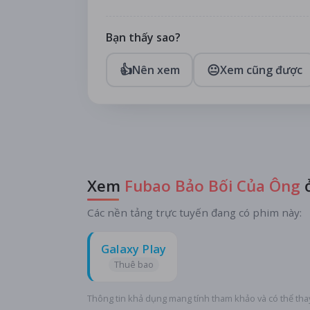
Bạn thấy sao?
👍
😐
Nên xem
Xem cũng được
Xem
Fubao Bảo Bối Của Ông
ở
Các nền tảng trực tuyến đang có phim này:
Galaxy Play
Thuê bao
Thông tin khả dụng mang tính tham khảo và có thể thay