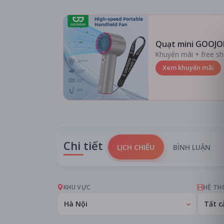
Quạt mini GOOJO
Khuyến mãi + free sh
Xem khuyến mãi
Chi tiết
LỊCH CHIẾU
BÌNH LUẬN
KHU VỰC
HỆ TH
Hà Nội
Tất c