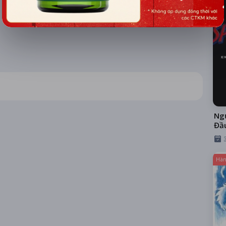
Ngư
Đầ
Hàn