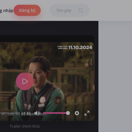
Đăng ký
g nhập
Play
01:38
Mute
Settings
Enter
Trailer chính thức
fullscreen