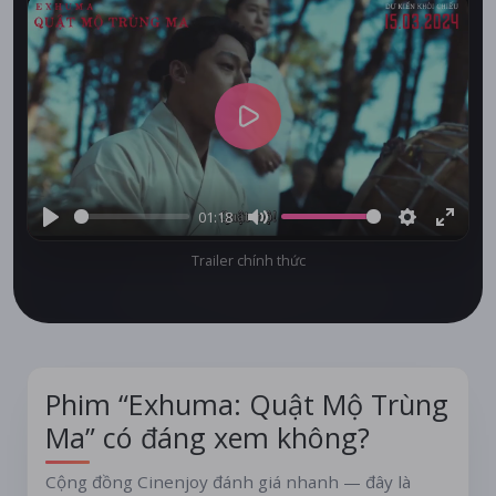
Play
01:18
Play
Mute
Settings
Enter
Trailer chính thức
fullsc
Phim “Exhuma: Quật Mộ Trùng
Ma” có đáng xem không?
Cộng đồng Cinenjoy đánh giá nhanh — đây là