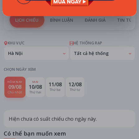
LỊCH CHIẾU
BÌNH LUẬN
ĐÁNH GIÁ
TIN TỨC
KHU VỰC
HỆ THỐNG RẠP
Hà Nội
Tất cả hệ thống
CHỌN NGÀY XEM
HÔM NAY
MAI
11/08
12/08
09/08
10/08
Thứ ba
Thứ tư
Chủ nhật
Thứ hai
Hiện chưa có suất chiếu cho ngày này.
Có thể bạn muốn xem