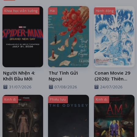
Khoa học viễn tưởng
Hài
Hành động
Người Nhện 4:
Thư Tình Gửi
Conan Movie 29
Khởi Đầu Mới
Ngoại
(2026): Thiên
Thần Sa Ngã
31/07/2026
07/08/2026
24/07/2026
Trên Xa Lộ
Kinh dị
Phiêu lưu
Kinh dị