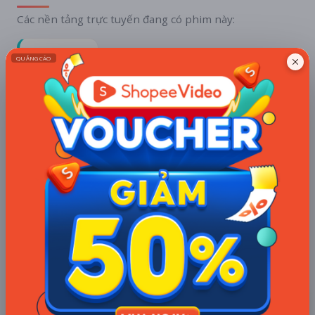
Các nền tảng trực tuyến đang có phim này:
VieON
Thuê bao
Thông tin khả dụng mang tính tham khảo và có thể thay đổi theo
thời gian.
TÀI TRỢ
Quạt mini GOOJODOQ 4000
mAh di động
Khuyến mãi + free ship
Xem khuyến mãi
Chi tiết