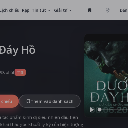
Lịch chiếu
Rạp
Tin tức
Giải trí
Đăn
GAME
U
 Đáy Hồ
MỚI
98 phút
T18
 chiếu
Thêm vào danh sách
Play
à tác phẩm kinh dị siêu nhiên đầu tiên
khai thác góc khuất ly kỳ của hiện tượng