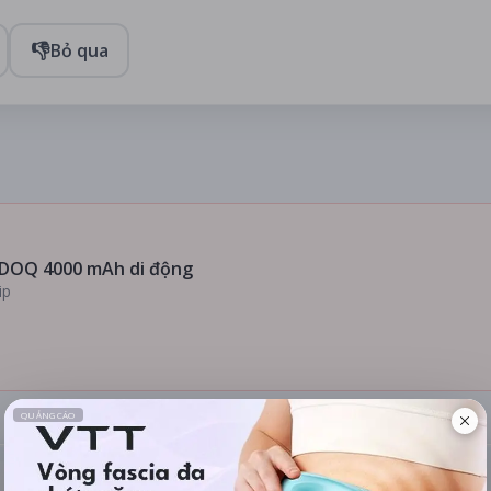
👎
Bỏ qua
DOQ 4000 mAh di động
ip