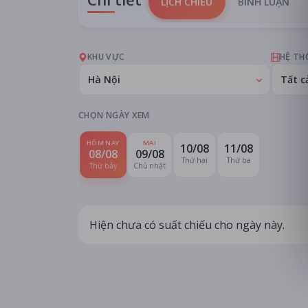
LỊCH CHIẾU
BÌNH LUẬN
KHU VỰC
HỆ TH
Hà Nội
Tất c
CHỌN NGÀY XEM
HÔM NAY
MAI
10/08
11/08
08/08
09/08
Thứ hai
Thứ ba
Thứ bảy
Chủ nhật
Hiện chưa có suất chiếu cho ngày này.