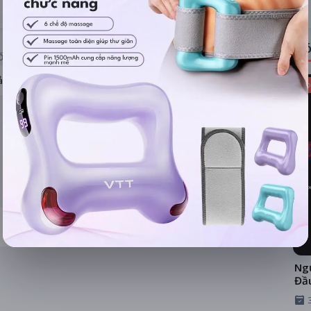
ĐÁNH GIÁ
TIN TỨC
Có
ỐNG RẠP
ả hệ thống
Kho
Ngư
Đầ