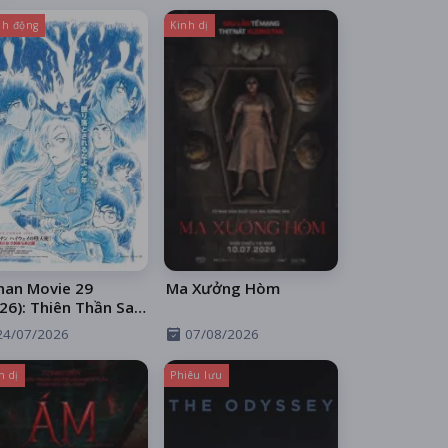
h động
Kinh dị
nan Movie 29
Ma Xưởng Hòm
26): Thiên Thần Sa
 Trên Xa Lộ
24/07/2026
07/08/2026
h dị
Phiêu lưu