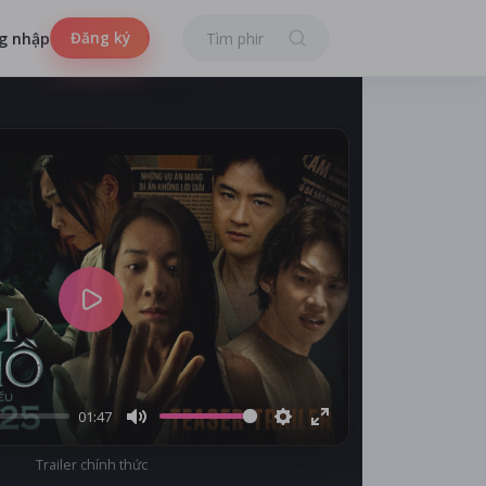
Đăng ký
g nhập
Play
01:47
Mute
Settings
Enter
Trailer chính thức
fullscreen