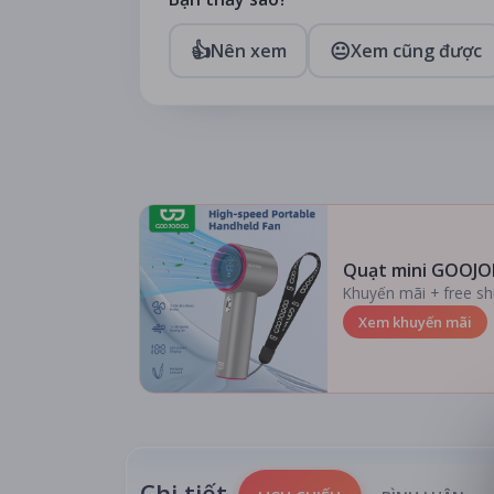
👍
😐
Nên xem
Xem cũng được
Quạt mini GOOJO
Khuyến mãi + free sh
Xem khuyến mãi
Chi tiết