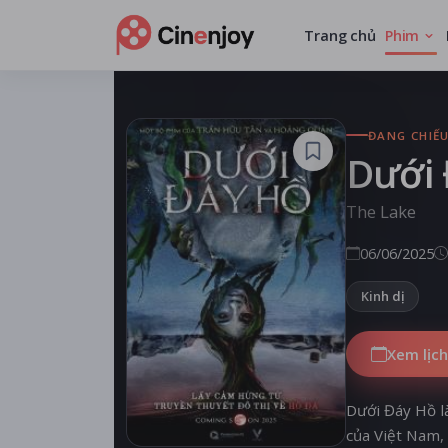
Trang chủ
Phim
ĐANG CHIẾ
Dưới
The Lake
06/06/2025
Kinh dị
Xem lịch
Dưới Đáy Hồ l
của Việt Nam, 