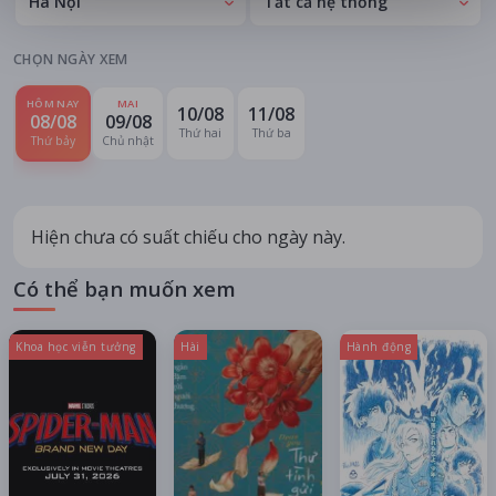
Hà Nội
Tất cả hệ thống
CHỌN NGÀY XEM
HÔM NAY
MAI
10/08
11/08
08/08
09/08
Thứ hai
Thứ ba
Thứ bảy
Chủ nhật
Hiện chưa có suất chiếu cho ngày này.
Có thể bạn muốn xem
Khoa học viễn tưởng
Hài
Hành động