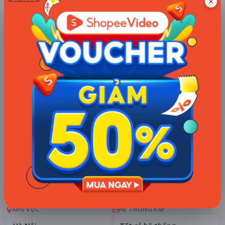
TÀI TRỢ
Quạt mini GOOJODOQ 4000
mAh di động
Khuyến mãi + free ship
Xem khuyến mãi
Chi tiết
LỊCH CHIẾU
BÌNH LUẬN
ĐÁNH GIÁ
TIN TỨC
KHU VỰC
HỆ THỐNG RẠP