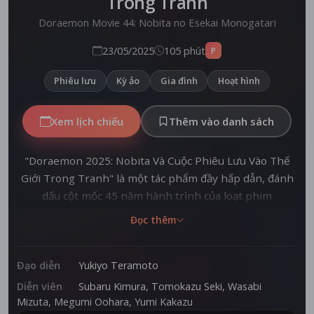
Trong Tranh
Doraemon Movie 44: Nobita no Esekai Monogatari
23/05/2025
105 phút
P
Phiêu lưu
Kỳ ảo
Gia đình
Hoạt hình
Xem lịch chiếu
Thêm vào danh sách
"Doraemon 2025: Nobita Và Cuộc Phiêu Lưu Vào Thế
Giới Trong Tranh" là một tác phẩm đầy hấp dẫn, đánh
dấu cột mốc 45 năm hành trình của loạt phim
"Doraemon the Movie". Trong chuyến phiêu lưu lần
Đọc thêm
này, Doraemon cùng Nobita và nhóm bạn bước vào
một bức tranh huyền bí, đưa họ đến châu Âu thời
Trung cổ - nơi họ khám phá một thế giới đầy sắc màu
Đạo diễn
Yukiyo Teramoto
và phép thuật. Tại đây, nhóm bạn làm quen với những
Diễn viên
Subaru Kimura
,
Tomokazu Seki
,
Wasabi
đứa trẻ đến từ vương quốc Artoria và gặp gỡ Chai, một
Mizuta
,
Megumi Oohara
,
Yumi Kakazu