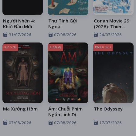
Người Nhện 4:
Thư Tình Gửi
Conan Movie 29
Khởi Đầu Mới
Ngoại
(2026): Thiên
Thần Sa Ngã
31/07/2026
07/08/2026
24/07/2026
Trên Xa Lộ
Kinh dị
Kinh dị
Phiêu lưu
Ma Xưởng Hòm
Ám: Chuỗi Phim
The Odyssey
Ngắn Linh Dị
07/08/2026
07/08/2026
17/07/2026