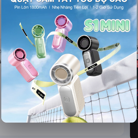
ĐÁNH GIÁ
TIN TỨC
Có
ỐNG RẠP
ả hệ thống
Kho