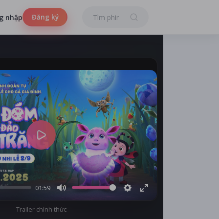
Đăng ký
g nhập
Play
01:59
Mute
Settings
Enter
Trailer chính thức
fullscreen