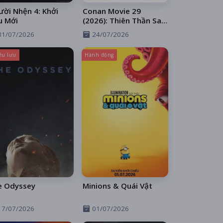
ời Nhện 4: Khởi
Conan Movie 29
u Mới
(2026): Thiên Thần Sa
Ngã Trên Xa Lộ
31/07/2026
24/07/2026
êu lưu
Hành động
e Odyssey
Minions & Quái Vật
17/07/2026
01/07/2026