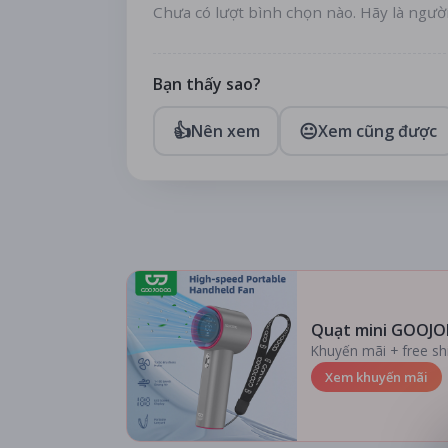
Chưa có lượt bình chọn nào. Hãy là ngườ
Bạn thấy sao?
👍
😐
Nên xem
Xem cũng được
Quạt mini GOOJO
Khuyến mãi + free sh
Xem khuyến mãi