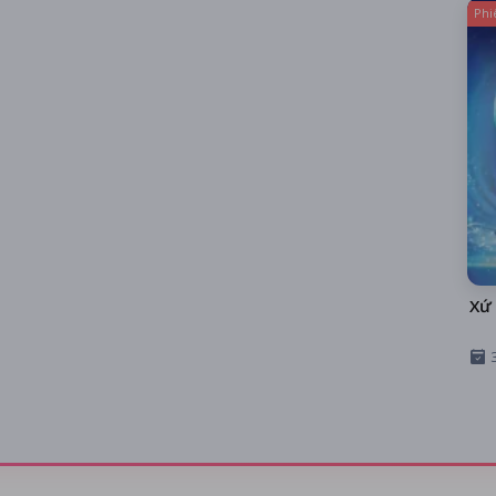
Phi
Xứ 