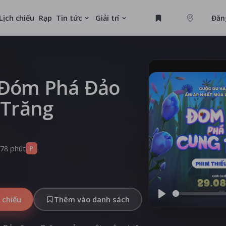
Lịch chiếu
Rạp
Tin tức
Giải trí
Đăn
GAME
U
Đóm Phá Đảo
 Trăng
MỚI
78 phút
P
 chiếu
Thêm vào danh sách
Play