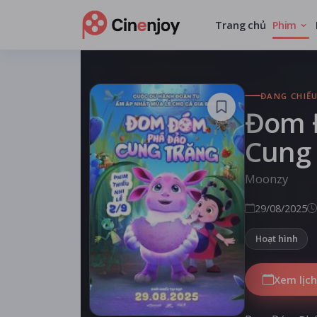
Trang chủ
Phim
ĐANG CHIẾ
Đom 
Cung
Moonzy
29/08/2025
Hoạt hình
Xem lịch