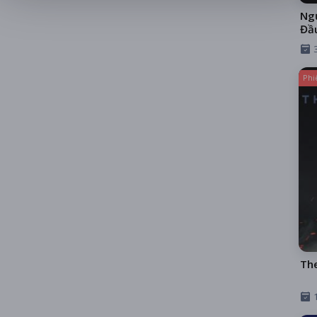
Ngư
Đầ
Phi
Th