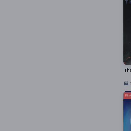
Th
Phi