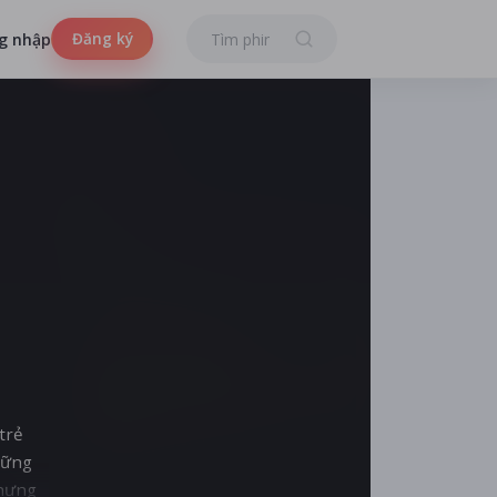
Đăng ký
g nhập
trẻ
hững
nhưng