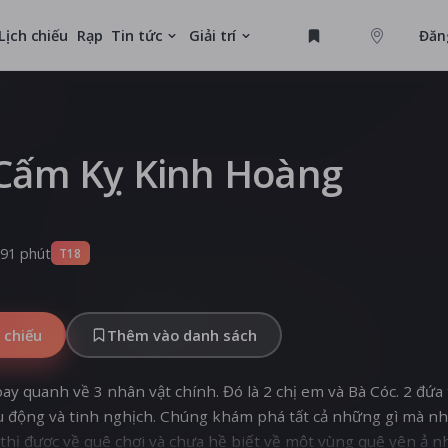
Lịch chiếu
Rạp
Tin tức
Giải trí
Đăn
GAME
U
Cấm Kỵ Kinh Hoàng
MỚI
91 phút
T18
 chiếu
Thêm vào danh sách
ay quanh về 3 nhân vật chính. Đó là 2 chị em và Bà Cóc. 2 đứa 
u động và tinh nghịch. Chúng khám phá tất cả những gì mà n
thị được về quê chơi và chưa hề biết về một vùng quê yên ả 