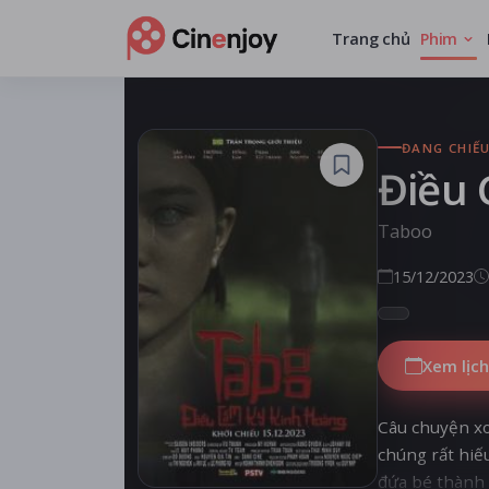
Trang chủ
Phim
ĐANG CHIẾ
Điều 
Taboo
15/12/2023
Xem lịch
Câu chuyện xo
chúng rất hiế
đứa bé thành 