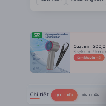
Quạt mini GOOJO
Khuyến mãi + free sh
Xem khuyến mãi
Chi tiết
LỊCH CHIẾU
BÌNH LUẬN