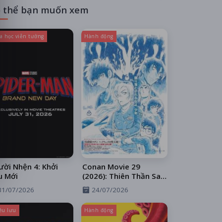
 thể bạn muốn xem
a học viễn tưởng
Hành động
ời Nhện 4: Khởi
Conan Movie 29
u Mới
(2026): Thiên Thần Sa
Ngã Trên Xa Lộ
31/07/2026
24/07/2026
êu lưu
Hành động