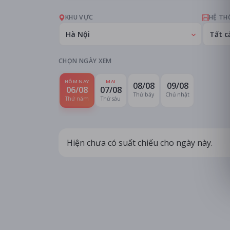
KHU VỰC
HỆ TH
Hà Nội
Tất c
CHỌN NGÀY XEM
HÔM NAY
MAI
08/08
09/08
06/08
07/08
Thứ bảy
Chủ nhật
Thứ năm
Thứ sáu
Hiện chưa có suất chiếu cho ngày này.