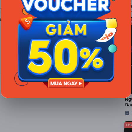
Có
ỐNG RẠP
ả hệ thống
Kho
Ngư
Đầ
Phi