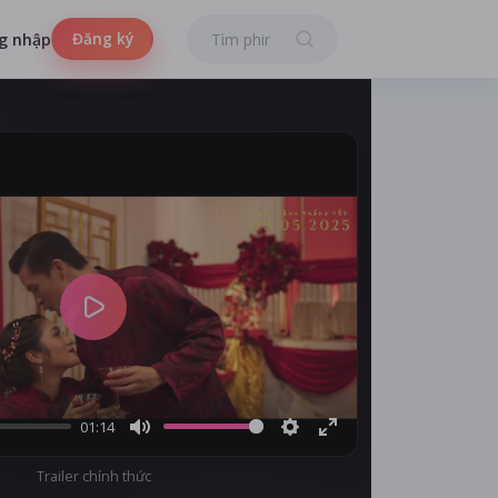
Đăng ký
g nhập
Play
01:14
Mute
Settings
Enter
Trailer chính thức
fullscreen