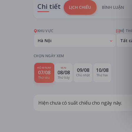
Chi tiết
LỊCH CHIẾU
BÌNH LUẬN
KHU VỰC
HỆ TH
Hà Nội
Tất c
CHỌN NGÀY XEM
HÔM NAY
MAI
09/08
10/08
07/08
08/08
Chủ nhật
Thứ hai
Thứ sáu
Thứ bảy
Hiện chưa có suất chiếu cho ngày này.