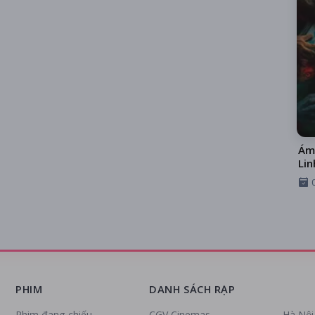
Ám
Lin
PHIM
DANH SÁCH RẠP
Phim đang chiếu
CGV Cinemas
Hà Nội