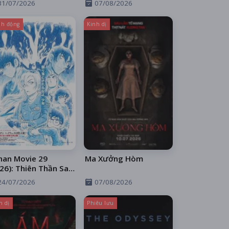
31/07/2026
07/08/2026
h động
Kinh dị
nan Movie 29
Ma Xưởng Hòm
26): Thiên Thần Sa
 Trên Xa Lộ
24/07/2026
07/08/2026
h dị
Phiêu lưu