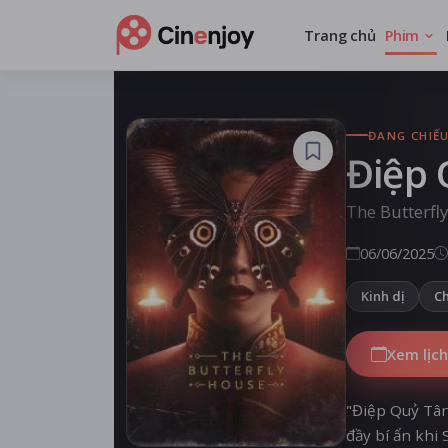
Trang chủ
Phim
ĐANG CHIẾ
Điệp
The Butterfl
06/06/2025
Kinh dị
Ch
Xem lịch
"Điệp Quỷ Tân
đầy bí ẩn khi 