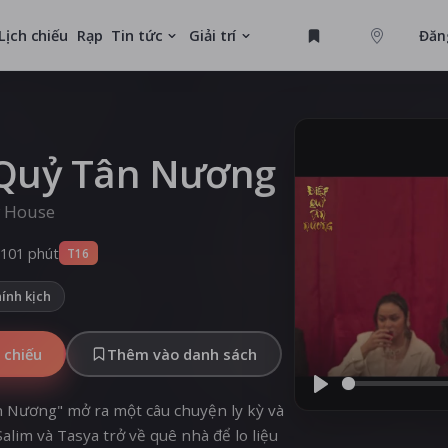
Lịch chiếu
Rạp
Tin tức
Giải trí
Đăn
GAME
U
 Quỷ Tân Nương
y House
MỚI
101 phút
T16
ính kịch
 chiếu
Thêm vào danh sách
Play
 Nương" mở ra một câu chuyện ly kỳ và
Salim và Tasya trở về quê nhà để lo liệu