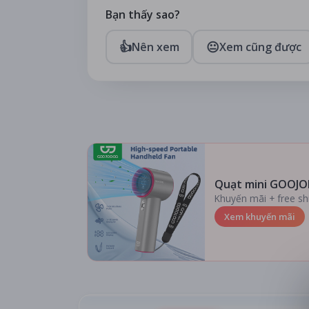
Bạn thấy sao?
👍
😐
Nên xem
Xem cũng được
Quạt mini GOOJO
Khuyến mãi + free sh
Xem khuyến mãi