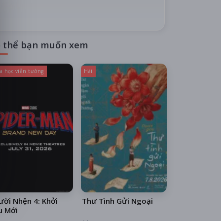
 thể bạn muốn xem
a học viễn tưởng
Hài
ời Nhện 4: Khởi
Thư Tình Gửi Ngoại
u Mới