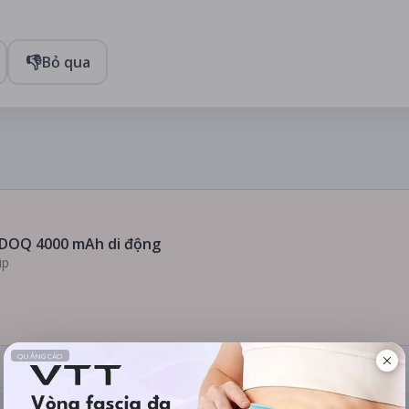
👎
Bỏ qua
DOQ 4000 mAh di động
ip