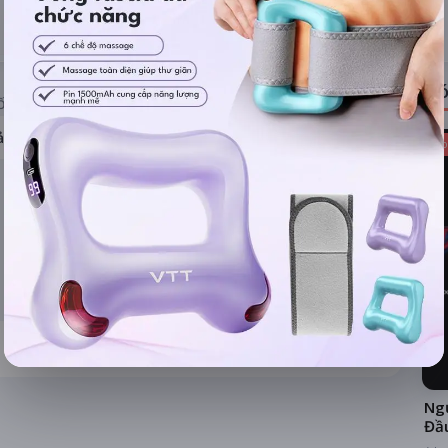
ĐÁNH GIÁ
TIN TỨC
Có
ỐNG RẠP
ả hệ thống
Kho
Ngư
Đầ